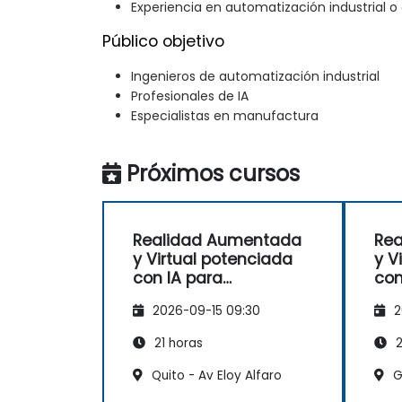
Experiencia en automatización industrial 
Público objetivo
Ingenieros de automatización industrial
Profesionales de IA
Especialistas en manufactura
Próximos cursos
Realidad Aumentada
Re
y Virtual potenciada
y V
con IA para
con
aplicaciones
apl
2026-09-15 09:30
2
industriales
ind
21 horas
2
Quito - Av Eloy Alfaro
Gu