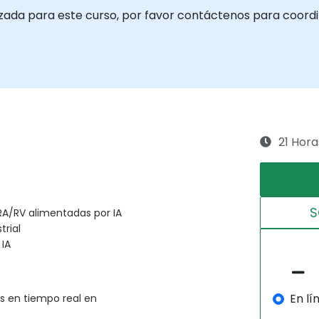
izada para este curso, por favor contáctenos para coordi
21 Hora
S
RA/RV alimentadas por IA
trial
 IA
En lí
os en tiempo real en