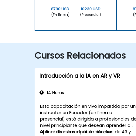
8730 USD
10230 USD
8
(En línea)
(
(Presencial)
Cursos Relacionados
Introducción a la IA en AR y VR
14 Horas
Esta capacitación en vivo impartida por un
instructor en Ecuador (en línea o
presencial) está dirigida a profesionales d
nivel principiante que desean aprender a
aplicar técnicas de IA a sistemas de AR y
Al final de esta capacitación, los