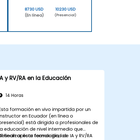
8730 USD
10230 USD
(En línea)
(Presencial)
IA y RV/RA en la Educación
14 Horas
Esta formación en vivo impartida por un
instructor en Ecuador (en línea o
presencial) está dirigida a profesionales de
la educación de nivel intermedio que
desean aplicar tecnologías de IA y RV/RA
Al finalizar esta formación, los