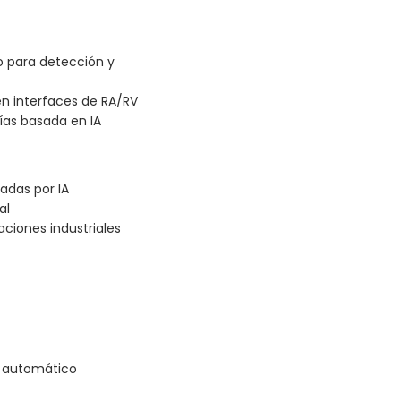
 para detección y
en interfaces de RA/RV
as basada en IA
adas por IA
al
caciones industriales
e automático