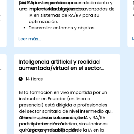
RA/RV de vanguardia con un rendimiento y
participantes serán capaces de:
una interactividad mejorados.
Implementar algoritmos avanzados de
.
IA en sistemas de RA/RV para su
r
optimización.
Desarrollar entornos y objetos
interactivos impulsados por IA.
Leer más...
n
Aplicar el aprendizaje automático
(machine learning) para mejorar la
experiencia del usuario y la
personalización.
Inteligencia artificial y realidad
Optimizar el procesamiento en tiempo
aumentada/virtual en el sector
real y el rendimiento utilizando IA.
sanitario
14 Horas
Esta formación en vivo impartida por un
instructor en Ecuador (en línea o
e
presencial) está dirigida a profesionales
del sector sanitario de nivel intermedio que
deseen aplicar soluciones de IA y RA/RV
Al finalizar esta formación, los
para la formación médica, simulaciones
participantes podrán:
quirúrgicas y rehabilitación.
Comprender el papel de la IA en la