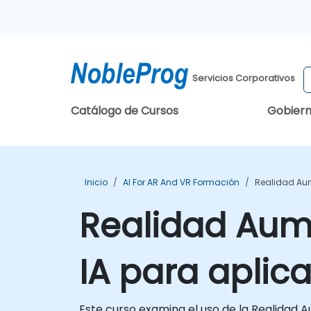
Servicios Corporativos
Catálogo de Cursos
Gobier
Inicio
AI For AR And VR Formación
Realidad Aum
Realidad Aum
IA para aplica
Este curso examina el uso de la Realidad Au