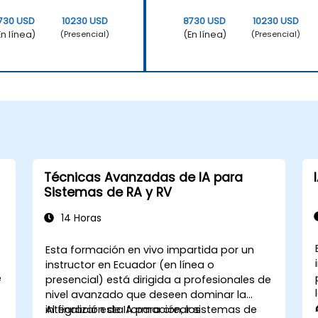
730 USD
10230 USD
8730 USD
10230 USD
En línea)
(En línea)
(Presencial)
(Presencial)
Técnicas Avanzadas de IA para
Sistemas de RA y RV
14 Horas
Esta formación en vivo impartida por un
instructor en Ecuador (en línea o
e
presencial) está dirigida a profesionales de
nivel avanzado que deseen dominar la
integración de IA para crear sistemas de
Al finalizar esta formación, los