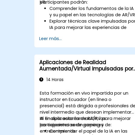
VR.
participantes podrán:
Comprender los fundamentos de la IA
y su papel en las tecnologías de AR/VR
Explorar técnicas clave impulsadas po
IA para mejorar las experiencias de
AR/VR.
Leer más...
Implementar modelos simples de IA e
aplicaciones de AR/VR.
Utilizar la IA para mejorar la
interactividad y la experiencia del
Aplicaciones de Realidad
usuario en AR/VR.
Aumentada/Virtual impulsadas por
IA para Gaming y Entretenimiento
14 Horas
Esta formación en vivo impartida por un
instructor en Ecuador (en línea o
presencial) está dirigida a profesionales d
nivel intermedio que desean implementar
IA en aplicaciones de RA/RV para mejorar
Al finalizar esta formación, los
las experiencias de gaming y
participantes serán capaces de:
entretenimiento.
Comprender el papel de la IA en las