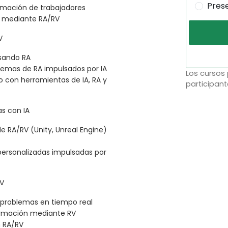
Pres
rmación de trabajadores
A mediante RA/RV
V
sando RA
emas de RA impulsados por IA
Los cursos
 con herramientas de IA, RA y
participant
s con IA
e RA/RV (Unity, Unreal Engine)
 personalizadas impulsadas por
RV
e problemas en tiempo real
ormación mediante RV
n RA/RV