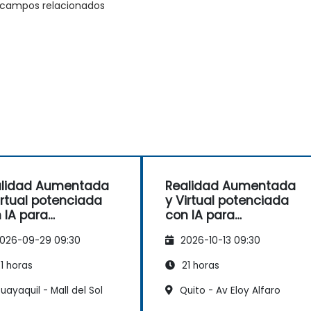
o campos relacionados
alidad Aumentada
Realidad Aumentada
irtual potenciada
y Virtual potenciada
 IA para
con IA para
icaciones
aplicaciones
026-09-29 09:30
2026-10-13 09:30
ustriales
industriales
1 horas
21 horas
ayaquil - Mall del Sol
Quito - Av Eloy Alfaro