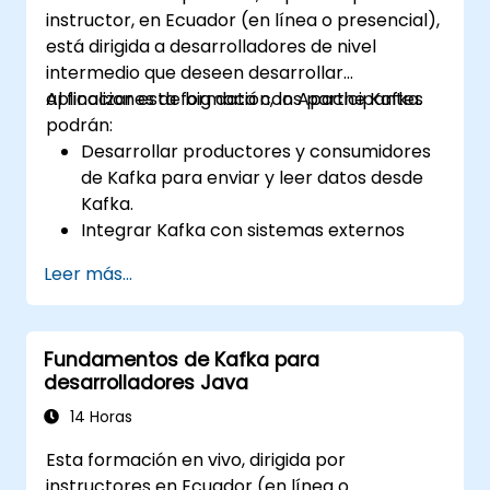
instructor, en Ecuador (en línea o presencial),
está dirigida a desarrolladores de nivel
intermedio que deseen desarrollar
aplicaciones de big data con Apache Kafka.
Al finalizar esta formación, los participantes
podrán:
Desarrollar productores y consumidores
de Kafka para enviar y leer datos desde
Kafka.
Integrar Kafka con sistemas externos
utilizando Kafka Connect.
Leer más...
Escribir aplicaciones de transmisión con
Kafka Streams & ksqlDB.
Integrar una aplicación cliente de Kafka
Fundamentos de Kafka para
con Confluent Cloud para
desarrolladores Java
implementaciones de Kafka en la nube.
Adquirir experiencia práctica a través de
14 Horas
ejercicios hands-on y casos de uso reales.
Esta formación en vivo, dirigida por
instructores en Ecuador (en línea o