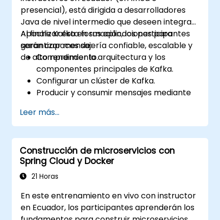
presencial), está dirigida a desarrolladores
Java de nivel intermedio que deseen integrar
Apache Kafka en sus aplicaciones para
Al finalizar esta formación, los participantes
garantizar mensajería confiable, escalable y
serán capaces de:
de alto rendimiento.
Comprender la arquitectura y los
componentes principales de Kafka.
Configurar un clúster de Kafka.
Producir y consumir mensajes mediante
Java.
Leer más...
Implementar Kafka Streams para el
procesamiento de datos en tiempo real.
Garantizar la tolerancia a fallos y la
Construcción de microservicios con
escalabilidad en las aplicaciones de
Spring Cloud y Docker
Kafka.
21 Horas
En este entrenamiento en vivo con instructor
en Ecuador, los participantes aprenderán los
fundamentos para construir microservicios