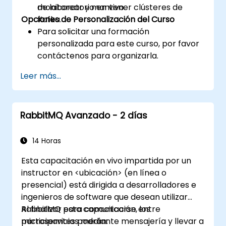
monitorear y mantener clústeres de
de laboratorio en vivo.
Opciones de Personalización del Curso
Kafka.
Para solicitar una formación
personalizada para este curso, por favor
contáctenos para organizarla.
Leer más...
RabbitMQ Avanzado - 2 días
14 Horas
Esta capacitación en vivo impartida por un
instructor en <ubicación> (en línea o
presencial) está dirigida a desarrolladores e
ingenieros de software que desean utilizar
RabbitMQ para comunicarse entre
Al finalizar esta capacitación, los
microservicios mediante mensajería y llevar a
participantes podrán: