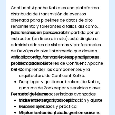
Confluent Apache Kafka es una plataforma
distribuida de transmisión de eventos
diseñada para pipelines de datos de alto
rendimiento y tolerantes a fallos, así como
para análisis en tiempo real.
Esta formación presencial, impartida por un
instructor (en línea o in situ), está dirigida a
administradores de sistemas y profesionales
de DevOps de nivel intermedio que deseen
instalar, configurar, monitorear y solucionar
Al finalizar esta formación, los participantes
problemas de clústeres de Confluent Apache
serán capaces de:
Kafka.
Comprender los componentes y la
arquitectura de Confluent Kafka.
Desplegar y gestionar brokers de Kafka,
quorums de Zookeeper y servicios clave.
Formato del Curso
Configurar características avanzadas,
incluyendo seguridad, replicación y ajuste
Clase interactiva y discusión.
de rendimiento.
Muchas ejercicios y práctica.
Utilizar herramientas de gestión para
Implementación práctica en un entorno