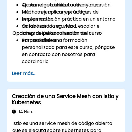
Ajustar el rendimiento, monitorizar
Clase magistral interactiva y discusión.
métricas y aplicar estrategias de
Muchas ejercicios y práctica.
recuperación.
Implementación práctica en un entorno
Garantizar la seguridad, escalar e
de laboratorio en vivo.
Opciones de personalización del curso
integrar Kafka con entornos
empresariales.
Para solicitar una formación
personalizada para este curso, póngase
en contacto con nosotros para
coordinarlo.
Leer más...
Creación de una Service Mesh con Istio y
Kubernetes
14 Horas
Istio es una service mesh de código abierto
que se ejecuta sobre Kubernetes para