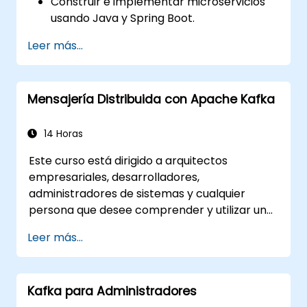
Construir e implementar microservicios
usando Java y Spring Boot.
Implementar el descubrimiento de
Leer más...
servicios, la gestión de configuraciones y
las puertas de enlace API.
Asegurar, monitorear y escalar
Mensajería Distribuida con Apache Kafka
microservicios de manera efectiva.
Desplegar microservicios utilizando
Docker y Kubernetes.
14 Horas
Este curso está dirigido a arquitectos
empresariales, desarrolladores,
administradores de sistemas y cualquier
persona que desee comprender y utilizar un
sistema de mensajería distribuida de alto
Leer más...
rendimiento. Si tiene requisitos más
específicos (por ejemplo, solo la parte de
administración de sistemas), este curso
Kafka para Administradores
puede personalizarse para adaptarse mejor a