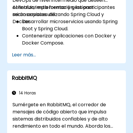
DevOps de nivel intermedio que deseen
construir, implementar y gestionar
Al finalizar esta formación, los participantes
microservicios utilizando Spring Cloud y
serán capaces de:
Docker.
Desarrollar microservicios usando Spring
Boot y Spring Cloud.
Contenerizar aplicaciones con Docker y
Docker Compose.
Implementar descubrimiento de
Leer más...
servicios, pasarelas API y comunicación
entre servicios.
Monitorizar y asegurar los microservicios
RabbitMQ
en entornos de producción.
Implementar y orquestar microservicios
utilizando Kubernetes.
14 Horas
Sumérgete en RabbitMQ, el corredor de
mensajes de código abierto que impulsa
sistemas distribuidos confiables y de alto
rendimiento en todo el mundo. Aborda los