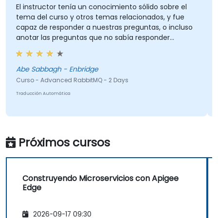
El instructor tenía un conocimiento sólido sobre el
La
tema del curso y otros temas relacionados, y fue
te
capaz de responder a nuestras preguntas, o incluso
in
anotar las preguntas que no sabía responder
inmediatamente y nos respondió más tarde.
Abe Sabbagh - Enbridge
Cu
Curso - Advanced RabbitMQ - 2 Days
Tra
Traducción Automática
Próximos cursos
Construyendo Microservicios con Apigee
Edge
2026-09-17 09:30