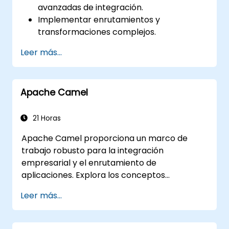
avanzadas de integración.
Implementar enrutamientos y
transformaciones complejos.
Optimizar el rendimiento y la
Leer más...
escalabilidad.
Gestionar errores y excepciones en
escenarios de integración complejos.
Apache Camel
Integrar Apache Camel con diversas
tecnologías y plataformas.
21 Horas
Apache Camel proporciona un marco de
trabajo robusto para la integración
empresarial y el enrutamiento de
aplicaciones. Explora los conceptos
fundamentales, como el enrutamiento, la
Leer más...
transformación de mensajes, las estrategias
de manejo de errores, los conectores de
componentes, los Patrones de Integración