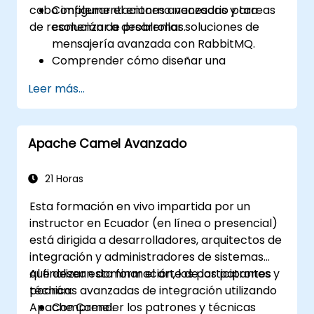
cabo implementaciones avanzadas y tareas
Configurar el entorno necesario para
de resolución de problemas.
comenzar a desarrollar soluciones de
mensajería avanzada con RabbitMQ.
Comprender cómo diseñar una
arquitectura de microservicios
Leer más...
distribuidos con RabbitMQ.
Aprender a implementar configuraciones
avanzadas, seguridad, red, alta
Apache Camel Avanzado
disponibilidad y replicación.
Conocer los problemas comunes
encontrados en las instalaciones de
21 Horas
RabbitMQ y cómo resolverlos.
Esta formación en vivo impartida por un
Aprender sobre optimización de
instructor en Ecuador (en línea o presencial)
memoria, control de flujo y ajuste
está dirigida a desarrolladores, arquitectos de
avanzado de rendimiento.
integración y administradores de sistemas
Aplicar algunas técnicas avanzadas de
que desean dominar el arte de los patrones y
Al finalizar esta formación, los participantes
resolución de problemas.
técnicas avanzadas de integración utilizando
podrán:
Apache Camel.
Comprender los patrones y técnicas