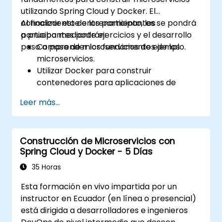
utilizando Spring Cloud y Docker. El
conocimiento de los participantes se pondrá
Al finalizar este entrenamiento, los
a prueba mediante ejercicios y el desarrollo
participantes podrán:
paso a paso de microservicios de ejemplo.
Comprender los fundamentos de los
microservicios.
Utilizar Docker para construir
contenedores para aplicaciones de
microservicios.
Leer más...
Construir e implementar microservicios
en contenedores usando Spring Cloud y
Docker.
Construcción de Microservicios con
Integrar microservicios con servicios de
Spring Cloud y Docker - 5 Días
descubrimiento y el API Gateway de
Spring Cloud.
35 Horas
Utilizar Docker Compose para pruebas
Esta formación en vivo impartida por un
de integración de extremo a extremo.
instructor en Ecuador (en línea o presencial)
está dirigida a desarrolladores e ingenieros