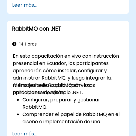
conceptos fundamentales de los protocolos
Leer más...
AMQP, estrategias de enrutamiento de
mensajes, configuración de clústeres y
configuraciones de alta disponibilidad. Guía a
RabbitMQ con .NET
los participantes por la administración de
colas, la configuración de cargas de trabajo
replicadas, la implementación de failover con
14 Horas
balanceo de carga, y el aseguramiento de
En esta capacitación en vivo con instrucción
exchanges, además de integrar con la API
presencial en Ecuador, los participantes
REST y los plugins de gestión. Fortalece la
aprenderán cómo instalar, configurar y
confianza al implementar infraestructuras de
administrar RabbitMQ, y luego integrar la
mensajería de nivel producción en Linux.
mensajería de RabbitMQ en varias
Al finalizar esta capacitación, los
aplicaciones de ejemplo .NET.
participantes podrán:
Configurar, preparar y gestionar
RabbitMQ.
Comprender el papel de RabbitMQ en el
diseño e implementación de una
arquitectura de microservicios.
Leer más...