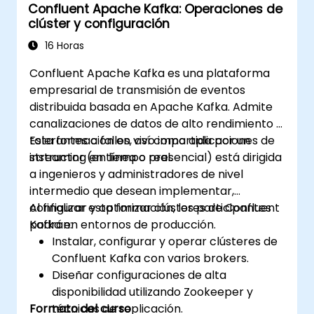
Confluent Apache Kafka: Operaciones de
Empresarial (EIP) y la gestión de
clúster y configuración
transacciones. Guía a los desarrolladores
mediante la configuración práctica de
16 Horas
definiciones de rutas, el acoplamiento de
Confluent Apache Kafka es una plataforma
beans (componentes reutilizables), el control
empresarial de transmisión de eventos
de concurrencia y las técnicas de monitoreo.
distribuida basada en Apache Kafka. Admite
Capacita a los profesionales para diseñar
canalizaciones de datos de alto rendimiento y
capas de comunicación entre microservicios
tolerantes a fallos, así como aplicaciones de
Esta formación en vivo impartida por un
confiables, optimizando los flujos de datos.
streaming en tiempo real.
instructor (en línea o presencial) está dirigida
a ingenieros y administradores de nivel
intermedio que desean implementar,
configurar y optimizar clústeres de Confluent
Al finalizar esta formación, los participantes
Kafka en entornos de producción.
podrán:
Instalar, configurar y operar clústeres de
Confluent Kafka con varios brokers.
Diseñar configuraciones de alta
disponibilidad utilizando Zookeeper y
Formato del curso
técnicas de replicación.