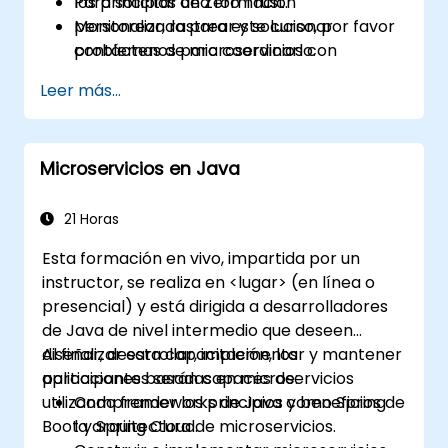
los principios de Zero Trust.
Para solicitar una formación
Monitorear, rastrear y solucionar
personalizada para este curso, por favor
problemas de microservicios con
contáctenos para coordinarlo.
Prometheus, Grafana y Jaeger.
Leer más...
Integrar Istio con Calico para políticas de
red avanzadas y seguridad.
Microservicios en Java
21 Horas
Esta formación en vivo, impartida por un
instructor, se realiza en <lugar> (en línea o
presencial) y está dirigida a desarrolladores
de Java de nivel intermedio que deseen
diseñar, desarrollar, implementar y mantener
Al finalizar esta capacitación, los
aplicaciones basadas en microservicios
participantes serán capaces de:
utilizando frameworks de Java como Spring
Comprender los principios y beneficios de
Boot y Spring Cloud.
la arquitectura de microservicios.