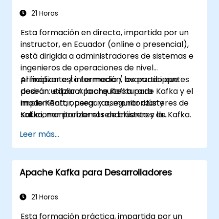
sus necesidades.
21 Horas
Esta formación en directo, impartida por un
instructor, en Ecuador (online o presencial),
está dirigida a administradores de sistemas e
ingenieros de operaciones de nivel
principiante / intermedio / avanzado que
Al finalizar esta formación, los participantes
desean utilizar Apache Kafka para
podrán: explicar la arquitectura de Kafka y el
implementar, asegurar, monitorizar y
modo KRaft, operar y asegurar clústeres de
solucionar problemas de clústeres de Kafka.
Kafka, monitorizar el rendimiento y la
fiabilidad, y resolver problemas comunes en
Leer más...
producción.
Apache Kafka para Desarrolladores
21 Horas
Esta formación práctica, impartida por un