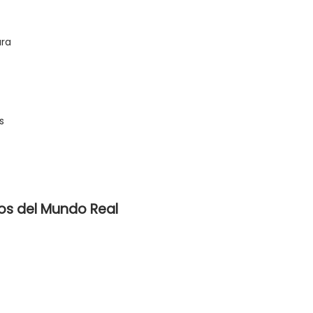
ura
s
cos del Mundo Real