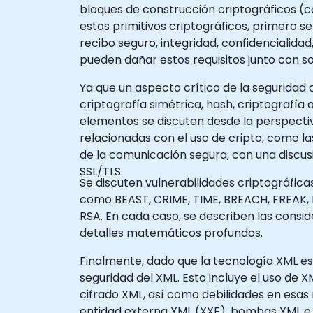
bloques de construcción criptográficos (co
estos primitivos criptográficos, primero s
recibo seguro, integridad, confidencialid
pueden dañar estos requisitos junto con s
Ya que un aspecto crítico de la seguridad 
criptografía simétrica, hash, criptografí
elementos se discuten desde la perspectiv
relacionadas con el uso de cripto, como l
de la comunicación segura, con una discus
SSL/TLS.
Se discuten vulnerabilidades criptográfica
como BEAST, CRIME, TIME, BREACH, FREAK, L
RSA. En cada caso, se describen las consi
detalles matemáticos profundos.
Finalmente, dado que la tecnología XML es
seguridad del XML. Esto incluye el uso de
cifrado XML, así como debilidades en esas
entidad externa XML (XXE), bombas XML e 