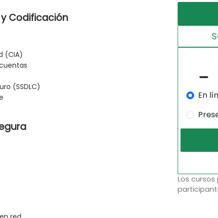
I y Codificación
S
d (CIA)
 cuentas
guro (SSDLC)
En lí
e
Pres
Segura
Los cursos
participant
en red