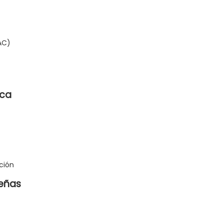
AC)
ica
ción
señas