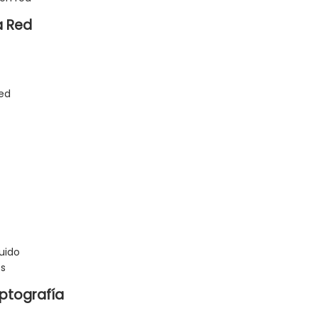
a Red
red
uido
es
iptografía