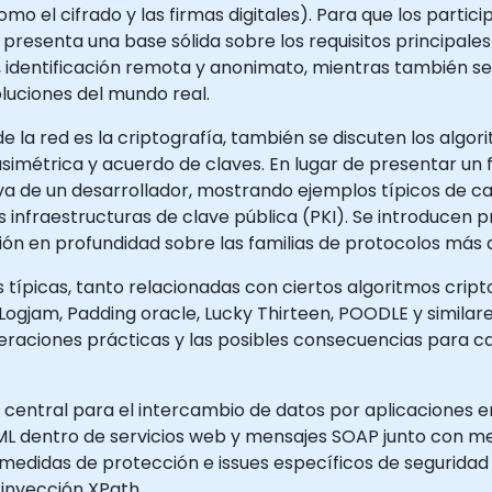
mo el cifrado y las firmas digitales). Para que los parti
e presenta una base sólida sobre los requisitos principal
ad, identificación remota y anonimato, mientras también s
oluciones del mundo real.
de la red es la criptografía, también se discuten los alg
a asimétrica y acuerdo de claves. En lugar de presentar u
a de un desarrollador, mostrando ejemplos típicos de ca
as infraestructuras de clave pública (PKI). Se introducen
ión en profundidad sobre las familias de protocolos más
s típicas, tanto relacionadas con ciertos algoritmos crip
ogjam, Padding oracle, Lucky Thirteen, POODLE y similar
deraciones prácticas y las posibles consecuencias para 
 central para el intercambio de datos por aplicaciones e
 XML dentro de servicios web y mensajes SOAP junto con 
 medidas de protección e issues específicos de segurida
inyección XPath.