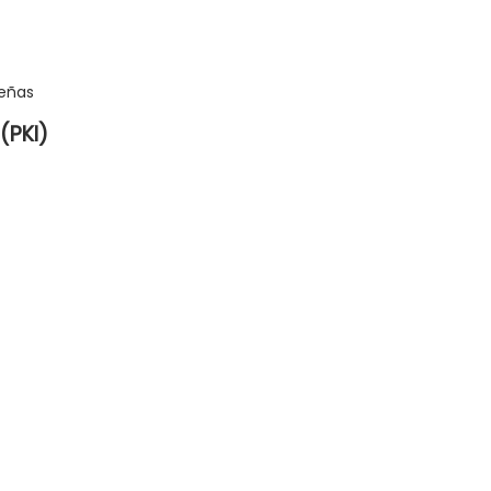
señas
(PKI)