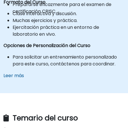
Formato del Curso
Prepararse eficazmente para el examen de
certificación CRISC.
Clase interactiva y discusión.
Muchas ejercicios y práctica.
Ejercitación práctica en un entorno de
laboratorio en vivo.
Opciones de Personalización del Curso
Para solicitar un entrenamiento personalizado
para este curso, contáctenos para coordinar.
Leer más
Temario del curso