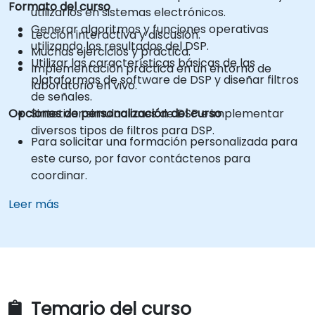
Formato del curso
utilizarlos en sistemas electrónicos.
Generar algoritmos y funciones operativas
Lección interactiva y discusión.
utilizando los resultados del DSP.
Muchas ejercicios y práctica.
Utilizar las características básicas de las
Implementación práctica en un entorno de
plataformas de software de DSP y diseñar filtros
laboratorio en vivo.
de señales.
Opciones de personalización del curso
Sintetizar simulaciones de DSP e implementar
diversos tipos de filtros para DSP.
Para solicitar una formación personalizada para
este curso, por favor contáctenos para
coordinar.
Leer más
Temario del curso