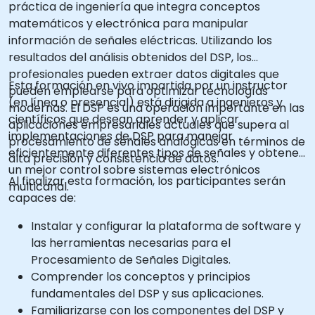
práctica de ingeniería que integra conceptos
matemáticos y electrónica para manipular
información de señales eléctricas. Utilizando los
resultados del análisis obtenidos del DSP, los
profesionales pueden extraer datos digitales que
Esta formación en vivo impartida por un instructor
pueden emplearse para optimizar tecnologías
(en línea o presencial) está dirigida a ingenieros y
modernas. El DSP es una operación importante en las
científicos que desean aprender y aplicar
aplicaciones empresariales actuales que supera al
implementaciones de DSP para manejar
procesamiento de señales analógicas en términos de
eficientemente diferentes tipos de señales y obtener
alta precisión y consistencia de datos.
un mejor control sobre sistemas electrónicos
Al finalizar esta formación, los participantes serán
multicanal.
capaces de:
Instalar y configurar la plataforma de software y
las herramientas necesarias para el
Procesamiento de Señales Digitales.
Comprender los conceptos y principios
fundamentales del DSP y sus aplicaciones.
Familiarizarse con los componentes del DSP y