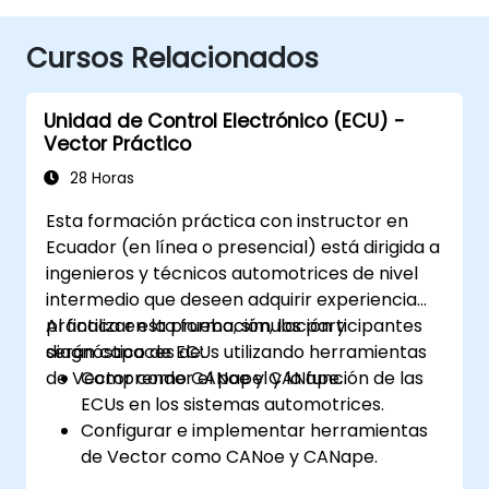
Cursos Relacionados
Unidad de Control Electrónico (ECU) -
Vector Práctico
28 Horas
Esta formación práctica con instructor en
Ecuador (en línea o presencial) está dirigida a
ingenieros y técnicos automotrices de nivel
intermedio que deseen adquirir experiencia
práctica en la prueba, simulación y
Al finalizar esta formación, los participantes
diagnóstico de ECUs utilizando herramientas
serán capaces de:
de Vector como CANoe y CANape.
Comprender el papel y la función de las
ECUs en los sistemas automotrices.
Configurar e implementar herramientas
de Vector como CANoe y CANape.
Simular y probar la comunicación de