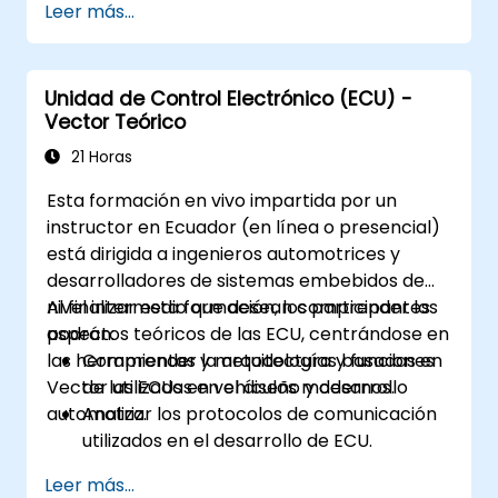
Leer más...
ECUs en redes CAN y LIN.
Analizar datos y realizar diagnósticos en
ECUs.
Unidad de Control Electrónico (ECU) -
Crear casos de prueba y automatizar
Vector Teórico
flujos de trabajo de pruebas.
Calibrar y optimizar ECUs mediante
21 Horas
enfoques prácticos.
Esta formación en vivo impartida por un
instructor en Ecuador (en línea o presencial)
está dirigida a ingenieros automotrices y
desarrolladores de sistemas embebidos de
nivel intermedio que desean comprender los
Al finalizar esta formación, los participantes
aspectos teóricos de las ECU, centrándose en
podrán:
las herramientas y metodologías basadas en
Comprender la arquitectura y funciones
Vector utilizadas en el diseño y desarrollo
de las ECUs en vehículos modernos.
automotriz.
Analizar los protocolos de comunicación
utilizados en el desarrollo de ECU.
Explorar herramientas basadas en
Leer más...
Vector y sus aplicaciones teóricas.