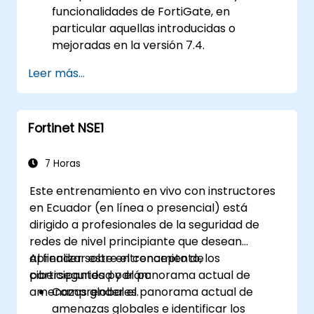
funcionalidades de FortiGate, en
particular aquellas introducidas o
mejoradas en la versión 7.4.
Configurar y gestionar dispositivos
Leer más...
FortiGate e implementar características
avanzadas de seguridad.
Implementar y gestionar medidas de
Fortinet NSE1
seguridad avanzadas como IPS, antivirus,
filtrado web y gestión de amenazas.
Monitorear las actividades de red,
7 Horas
analizar registros y generar informes
Este entrenamiento en vivo con instructores
para auditoría y cumplimiento.
en Ecuador (en línea o presencial) está
dirigido a profesionales de la seguridad de
redes de nivel principiante que desean
aprender sobre el concepto de
Al finalizar este entrenamiento, los
ciberseguridad y el panorama actual de
participantes podrán:
amenazas globales.
Comprender el panorama actual de
amenazas globales e identificar los