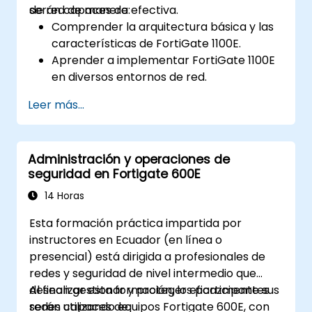
de red de manera efectiva.
serán capaces de:
Comprender la arquitectura básica y las
características de FortiGate 1100E.
Aprender a implementar FortiGate 1100E
en diversos entornos de red.
Obtener experiencia práctica con tareas
Leer más...
básicas de configuración y gestión.
Comprender las políticas de seguridad,
NAT y VPNs.
Administración y operaciones de
Aprender a monitorear y mantener
seguridad en Fortigate 600E
FortiGate 1100E.
14 Horas
Esta formación práctica impartida por
instructores en Ecuador (en línea o
presencial) está dirigida a profesionales de
redes y seguridad de nivel intermedio que
desean gestionar y proteger eficazmente sus
Al finalizar esta formación, los participantes
redes utilizando equipos Fortigate 600E, con
serán capaces de: