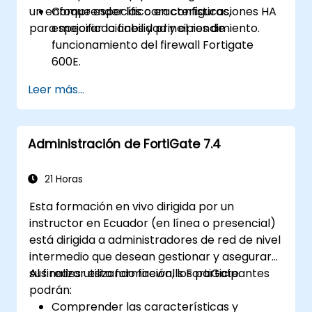
un enfoque específico en configuraciones HA
Comprender las características,
para mejorar la fiabilidad y el rendimiento.
especificaciones y principios de
funcionamiento del firewall Fortigate
600E.
Efectuar la configuración inicial del
Leer más...
Fortigate 600E, incluyendo tareas básicas
como el establecimiento de interfaces,
enrutamiento y políticas de firewall
Administración de FortiGate 7.4
iniciales.
Configurar y gestionar funciones
avanzadas de seguridad, como VPN SSL,
21 Horas
autenticación de usuarios, antivirus, IPS,
Esta formación en vivo dirigida por un
filtrado web y capacidades antimalware,
instructor en Ecuador (en línea o presencial)
para protegerse frente a diversas
está dirigida a administradores de red de nivel
amenazas de red.
intermedio que desean gestionar y asegurar
Diagnosticar los problemas habituales en
sus redes utilizando firewalls FortiGate.
Al finalizar esta formación, los participantes
las configuraciones HA y gestionar
podrán:
eficazmente entornos HA.
Comprender las características y