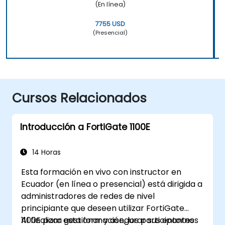
(En línea)
7755 USD
(Presencial)
Cursos Relacionados
Introducción a FortiGate 1100E
14 Horas
Esta formación en vivo con instructor en
Ecuador (en línea o presencial) está dirigida a
administradores de redes de nivel
principiante que deseen utilizar FortiGate
1100E para gestionar y asegurar sus entornos
Al finalizar esta formación, los participantes