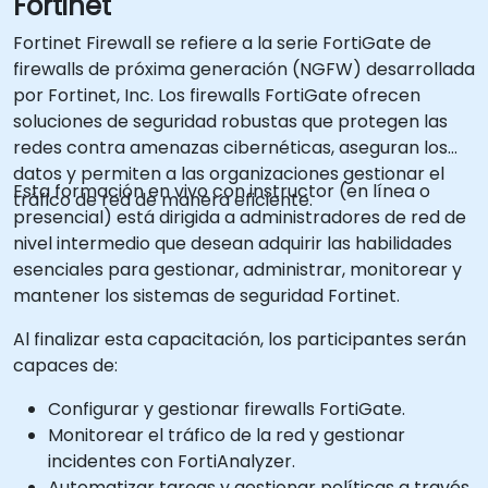
Fortinet
Fortinet Firewall se refiere a la serie FortiGate de
firewalls de próxima generación (NGFW) desarrollada
por Fortinet, Inc. Los firewalls FortiGate ofrecen
soluciones de seguridad robustas que protegen las
redes contra amenazas cibernéticas, aseguran los
datos y permiten a las organizaciones gestionar el
Esta formación en vivo con instructor (en línea o
tráfico de red de manera eficiente.
presencial) está dirigida a administradores de red de
nivel intermedio que desean adquirir las habilidades
esenciales para gestionar, administrar, monitorear y
mantener los sistemas de seguridad Fortinet.
Al finalizar esta capacitación, los participantes serán
capaces de:
Configurar y gestionar firewalls FortiGate.
Monitorear el tráfico de la red y gestionar
incidentes con FortiAnalyzer.
Automatizar tareas y gestionar políticas a través