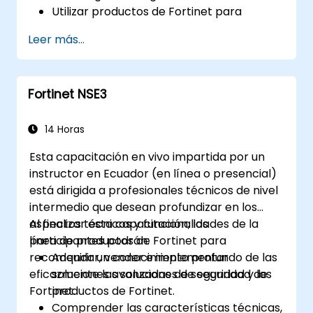
Utilizar productos de Fortinet para
protegerse contra tipos específicos de
Leer más...
amenazas y ataques cibernéticos.
Comprender las capacidades de
integración y automatización de las
Fortinet NSE3
soluciones de Fortinet para proporcionar
una respuesta coordinada ante
incidentes cibernéticos.
14 Horas
Esta capacitación en vivo impartida por un
instructor en Ecuador (en línea o presencial)
está dirigida a profesionales técnicos de nivel
intermedio que desean profundizar en los
aspectos técnicos y funcionalidades de la
Al finalizar esta capacitación, los
línea de productos de Fortinet para
participantes podrán:
recomendar, vender e implementar
Adquirir un conocimiento profundo de las
eficazmente las soluciones de seguridad de
soluciones avanzadas de seguridad y los
Fortinet.
productos de Fortinet.
Comprender las características técnicas,