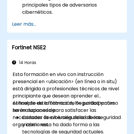
principales tipos de adversarios
cibernéticos.
Reconocer los tipos principales de
Leer más...
malware y la mecánica de los ataques
cibernéticos.
Entender los fundamentos de la
Fortinet NSE2
seguridad de redes y la importancia de un
enfoque de seguridad en capas.
Conocer la Security Fabric de Fortinet y
14 Horas
cómo aborda los desafíos modernos de
Esta formación en vivo con instrucción
la ciberseguridad.
presencial en <ubicación> (en línea o in situ)
está dirigida a profesionales técnicos de nivel
principiante que desean aprender el
concepto de la Fábrica de Seguridad y cómo
Al final de esta formación, los participantes
ha evolucionado para satisfacer las
serán capaces de:
necesidades de ciberseguridad de las
Conocer la evolución de la ciberseguridad
organizaciones.
y cómo esta ha dado forma a las
tecnologías de seguridad actuales.