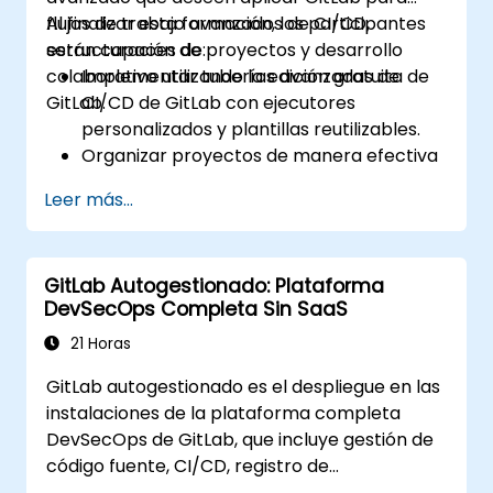
flujos de trabajo avanzados de CI/CD,
Al finalizar esta formación, los participantes
estructuración de proyectos y desarrollo
serán capaces de:
colaborativo utilizando la edición gratuita de
Implementar tuberías avanzadas de
GitLab.
CI/CD de GitLab con ejecutores
personalizados y plantillas reutilizables.
Organizar proyectos de manera efectiva
utilizando grupos y espacios de nombres.
Leer más...
Colaborar en código, problemas y
documentación con Markdown y
herramientas de GitLab.
GitLab Autogestionado: Plataforma
Aplicar GitLab Pages, flujos de trabajo de
DevSecOps Completa Sin SaaS
lanzamiento y configuraciones seguras en
proyectos del mundo real.
21 Horas
GitLab autogestionado es el despliegue en las
instalaciones de la plataforma completa
DevSecOps de GitLab, que incluye gestión de
código fuente, CI/CD, registro de
contenedores, análisis de seguridad y