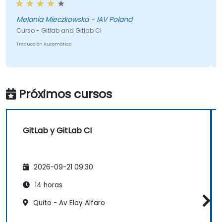
en ningún momento, incluso con los problemas
técnicos. Cada tema fue tratado adecuadamente.
Melania Mieczkowska - IAV Poland
Curso - Gitlab and Gitlab CI
Traducción Automática
Próximos cursos
GitLab y GitLab CI
2026-09-21 09:30
14 horas
Quito - Av Eloy Alfaro