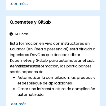
Leer más...
monitoreo. Es el estándar de oro para las
organizaciones que desean todo el conjunto
de funciones de GitLab sin depender de
Kubernetes y GitLab
servicios SaaS ni permitir que los datos salgan
de su red.
14 Horas
Esta formación en vivo con instructores en
Ecuador (en línea o presencial) está dirigida a
ingenieros DevOps que desean utilizar
Kubernetes y GitLab para automatizar el ciclo
de vida DevOps.
Al finalizar esta formación, los participantes
serán capaces de:
Automatizar la compilación, las pruebas y
el despliegue de aplicaciones.
Crear una infraestructura de compilación
automatizada.
Desplegar una aplicación en un entorno
Leer más...
cloud contenedorizado.