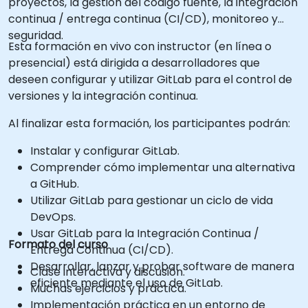
proyectos, la gestión del código fuente, la integración
continua / entrega continua (CI/CD), monitoreo y
seguridad.
Esta formación en vivo con instructor (en línea o
presencial) está dirigida a desarrolladores que
deseen configurar y utilizar GitLab para el control de
versiones y la integración continua.
Al finalizar esta formación, los participantes podrán:
Instalar y configurar GitLab.
Comprender cómo implementar una alternativa
a GitHub.
Utilizar GitLab para gestionar un ciclo de vida
DevOps.
Usar GitLab para la Integración Continua /
Formato del curso
Entrega Continua (CI/CD).
Desarrollar, lanzar y probar software de manera
Clase interactiva y discusión.
eficiente mediante el uso de GitLab.
Muchas ejercicios y práctica.
Implementación práctica en un entorno de