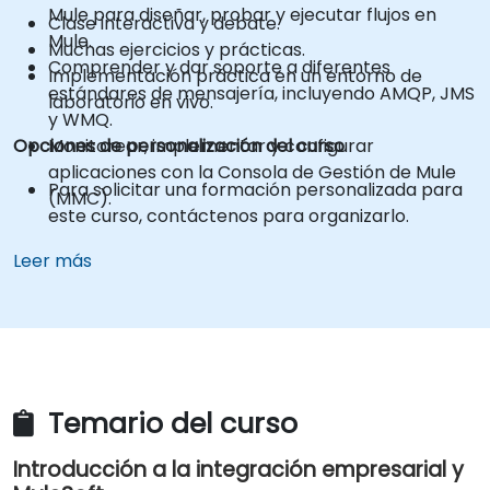
Mule para diseñar, probar y ejecutar flujos en
Clase interactiva y debate.
Mule.
Muchas ejercicios y prácticas.
Comprender y dar soporte a diferentes
Implementación práctica en un entorno de
estándares de mensajería, incluyendo AMQP, JMS
laboratorio en vivo.
y WMQ.
Opciones de personalización del curso
Monitorear, implementar y configurar
aplicaciones con la Consola de Gestión de Mule
Para solicitar una formación personalizada para
(MMC).
este curso, contáctenos para organizarlo.
Leer más
Temario del curso
Introducción a la integración empresarial y