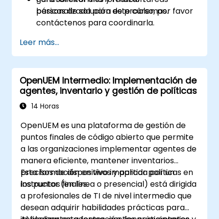
básicas de solución de problemas.
personalizada para este curso, por favor
contáctenos para coordinarla.
Leer más...
OpenUEM Intermedio: Implementación de
agentes, inventario y gestión de políticas
14 Horas
OpenUEM es una plataforma de gestión de
puntos finales de código abierto que permite
a las organizaciones implementar agentes de
manera eficiente, mantener inventarios
precisos de dispositivos y aplicar políticas en
Esta formación en vivo impartida por un
los puntos finales.
instructor (en línea o presencial) está dirigida
a profesionales de TI de nivel intermedio que
desean adquirir habilidades prácticas para