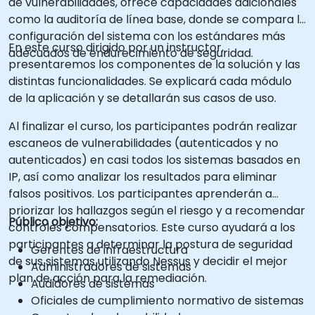
de vulnerabilidades, ofrece capacidades adicionales
como la auditoría de línea base, donde se compara la
configuración del sistema con los estándares más
En este curso dirigido por un instructor,
adecuados de endurecimiento de seguridad.
presentaremos los componentes de la solución y las
distintas funcionalidades. Se explicará cada módulo
de la aplicación y se detallarán sus casos de uso.
Al finalizar el curso, los participantes podrán realizar
escaneos de vulnerabilidades (autenticados y no
autenticados) en casi todos los sistemas basados en
IP, así como analizar los resultados para eliminar
falsos positivos. Los participantes aprenderán a
priorizar los hallazgos según el riesgo y a recomendar
Público objetivo:
controles compensatorios. Este curso ayudará a los
participantes a determinar la postura de seguridad
Gerentes de infraestructura
de sus sistemas utilizando Nessus y decidir el mejor
Administradores de sistemas
plan de acción para la remediación.
Audidores de sistemas
Oficiales de cumplimiento normativo de sistemas