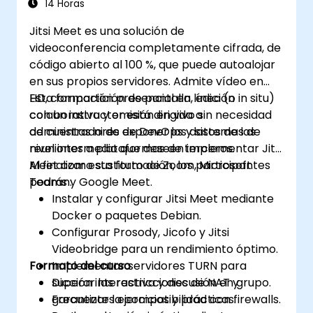
14 Horas
Jitsi Meet es una solución de
videoconferencia completamente cifrada, de
código abierto al 100 %, que puede autoalojar
en sus propios servidores. Admite vídeo en
HD, compartición de pantalla, edición
Esta formación presencial en línea (o in situ)
colaborativa y emisión en vivo sin necesidad
con un instructor está dirigida a
de cuentas ni de exponer los datos de las
administradores de DevOps y sistemas de
reuniones a plataformas de terceros.
nivel intermedio que deseen implementar Jitsi
Meet como sustituto de Zoom, Microsoft
Al finalizar esta formación, los participantes
Teams y Google Meet.
podrán:
Instalar y configurar Jitsi Meet mediante
Docker o paquetes Debian.
Configurar Prosody, Jicofo y Jitsi
Videobridge para un rendimiento óptimo.
Formato del curso
Implementar servidores TURN para
superar las restricciones de NAT y
Dicción interactiva y discusión en grupo.
garantizar la compatibilidad con firewalls.
Frecuentes ejercicios y prácticas.