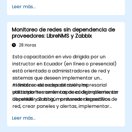
cliente Element como alternativa a Slack y
Leer más...
Microsoft Teams, manteniendo el cifrado de
extremo a extremo, la residencia local de los
datos y la federación con socios externos de
Monitoreo de redes sin dependencia de
confianza.
proveedores: LibreNMS y Zabbix
28 Horas
Esta capacitación en vivo dirigida por un
instructor en Ecuador (en línea o presencial)
está orientada a administradores de red y
sistemas que deseen implementar un
monitoreo de redes de nivel empresarial
Al finalizar esta capacitación, los
utilizando herramientas de código abierto, sin
participantes serán capaces de implementar
depender de ningún proveedor específico.
LibreNMS y Zabbix, monitorear dispositivos de
red, crear paneles y alertas, implementar
monitoreo distribuido e integrar con sistemas
Leer más...
externos.