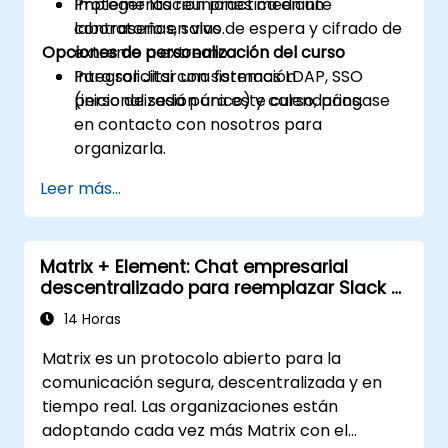
Proteger las reuniones mediante
Implementación práctica en un
contraseñas, salas de espera y cifrado de
laboratorio en vivo.
Opciones de personalización del curso
extremo a extremo.
Integrar Jitsi con sistemas LDAP, SSO
Para solicitar una formación
(inicio de sesión único) y calendarios.
personalizada para este curso, póngase
en contacto con nosotros para
organizarla.
Leer más...
Matrix + Element: Chat empresarial
descentralizado para reemplazar Slack y
Teams
14 Horas
Matrix es un protocolo abierto para la
comunicación segura, descentralizada y en
tiempo real. Las organizaciones están
adoptando cada vez más Matrix con el