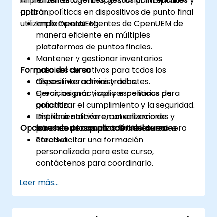
implementar agentes, gestionar inventarios y
Al finalizar esta formación, los participantes
aplicar políticas en dispositivos de punto final
podrán:
utilizando OpenUEM.
Implementar agentes de OpenUEM de
manera eficiente en múltiples
plataformas de puntos finales.
Mantener y gestionar inventarios
Formato del curso
precisos de activos para todos los
dispositivos administrados.
Clases interactivas y debates.
Crear, asignar y aplicar políticas para
Ejercicios prácticos y escenarios de
garantizar el cumplimiento y la seguridad.
práctica.
Distribuir software, actualizaciones y
Implementación en un entorno de
Opciones de personalización del curso
parches a los puntos finales de manera
laboratorio con puntos finales reales.
efectiva.
Para solicitar una formación
personalizada para este curso,
contáctenos para coordinarlo.
Leer más...