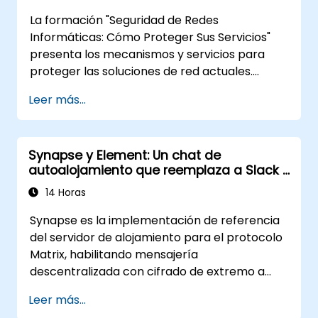
La formación "Seguridad de Redes
Informáticas: Cómo Proteger Sus Servicios"
presenta los mecanismos y servicios para
proteger las soluciones de red actuales.
Incluye los fundamentos para garantizar la
Leer más...
confidencialidad e integridad de los datos, el
uso del cifrado, certificados e infraestructura
de clave pública (PKI), así como el
Synapse y Element: Un chat de
almacenamiento seguro de contraseñas. El
autoalojamiento que reemplaza a Slack y
curso también abarca protocolos y servicios
Microsoft Teams
de seguridad en redes, sistemas de seguridad,
14 Horas
protección de redes inalámbricas,
Synapse es la implementación de referencia
interconexión de sucursales corporativas y
del servidor de alojamiento para el protocolo
pruebas de seguridad mediante pruebas de
Matrix, habilitando mensajería
penetración, escaneo de redes y detección
descentralizada con cifrado de extremo a
de vulnerabilidades.
extremo. Esta formación en vivo dirigida por
Leer más...
un instructor (en línea o presencial) está