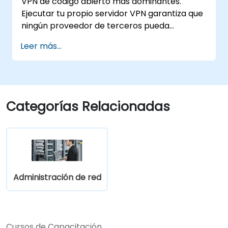
VPN de código abierto más dominantes.
autoalojada y soberana.
Ejecutar tu propio servidor VPN garantiza que
ningún proveedor de terceros pueda
registrar metadatos del tráfico, inyectar
Leer más...
publicidad o cumplir con solicitudes de datos
extranjeras. Esta capacitación cubre ambos
protocolos para diferentes modelos de
amenazas y requisitos de rendimiento.
Categorías Relacionadas
Administración de red
Cursos de Capacitación