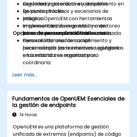
seguridad y garantizar el cumplimiento en
Conferencia interactiva y discusión.
los puntos finales.
Ejercicios prácticos y escenarios de
Integrar OpenUEM con herramientas
práctica.
empresariales de seguridad y monitoreo
Implementación en un entorno de
Opciones de personalización del curso
para obtener una visibilidad centralizada.
laboratorio con puntos finales reales.
Generar informes de cumplimiento y
Para solicitar una formación
hacer cumplir las normativas regulatorias
personalizada para este curso, póngase
o los estándares organizativos.
en contacto con nosotros para
coordinarla.
Leer más...
Fundamentos de OpenUEM: Esenciales de
la gestión de endpoints
14 Horas
OpenUEM es una plataforma de gestión
unificada de extremos (endpoints) de código