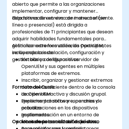
abierto que permite a las organizaciones
implementar, configurar y mantener
dispositivos de extremo de manera eficiente.
Esta formación en vivo con instructor (en
línea o presencial) está dirigida a
profesionales de TI principiantes que desean
adquirir habilidades fundamentales para
gestionar extremos utilizando OpenUEM,
Al finalizar esta formación, los participantes
incluyendo la instalación, configuración y
serán capaces de:
gestión básica de dispositivos.
Instalar y configurar el servidor de
OpenUEM y sus agentes en múltiples
plataformas de extremos.
Inscribir, organizar y gestionar extremos
Formato del Curso
de manera eficiente dentro de la consola
de OpenUEM.
Lección interactiva y discusión grupal.
Implementar software, parches y
Ejercicios prácticos y escenarios de
actualizaciones en los dispositivos
práctica.
gestionados.
Implementación en un entorno de
Opciones de personalización del curso
Monitorear la salud del dispositivo,
laboratorio con extremos reales.
generar informes y realizar tareas
Para solicitar una formación