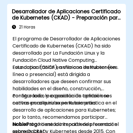
Desarrollador de Aplicaciones Certificado
de Kubernetes (CKAD) - Preparación para
el examen
21 Horas
El programa de Desarrollador de Aplicaciones
Certificado de Kubernetes (CKAD) ha sido
desarrollado por La Fundación Linux y la
Fundación Cloud Native Computing
Foundation (CNCF), anfitriona de Kubernetes.
Esta capacitación en vivo con instructor (en
línea o presencial) está dirigida a
desarrolladores que deseen confirmar sus
habilidades en el diseño, construcción,
configuración y exposición de aplicaciones
Por otro lado, la capacitación también se
nativas para la nube en Kubernetes.
centra en adquirir experiencia práctica en el
desarrollo de aplicaciones para Kubernetes;
por lo tanto, recomendamos participar
incluso si no tiene la intención de presentar el
NobleProg
ha estado impartiendo formación
examen CKAD.
sobre Docker y Kubernetes desde 2015. Con