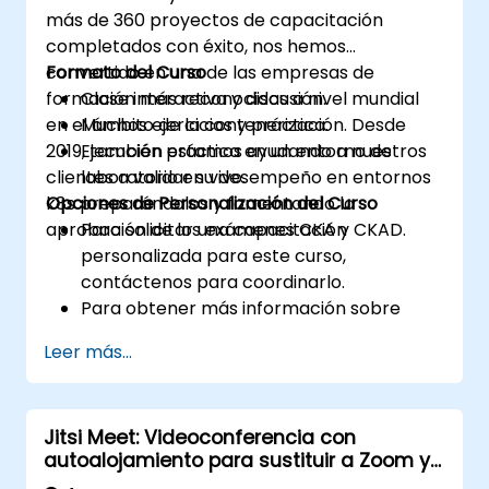
más de 360 proyectos de capacitación
completados con éxito, nos hemos
convertido en una de las empresas de
Formato del Curso
formación más reconocidas a nivel mundial
Clase interactiva y discusión.
en el ámbito de la contenerización. Desde
Muchos ejercicios y práctica.
2019, también estamos ayudando a nuestros
Ejecución práctica en un entorno de
clientes a validar su desempeño en entornos
laboratorio en vivo.
k8s preparándolos y fomentando la
Opciones de Personalización del Curso
aprobación de los exámenes CKA y CKAD.
Para solicitar una capacitación
personalizada para este curso,
contáctenos para coordinarlo.
Para obtener más información sobre
CKAD, visite:
Leer más...
https://training.linuxfoundation.org/certificatio
kubernetes-application-developer-
ckad/
Jitsi Meet: Videoconferencia con
autoalojamiento para sustituir a Zoom y
Microsoft Teams