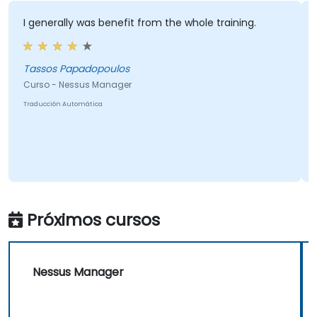
I generally was benefit from the whole training.
The
me 
tas
Tassos Papadopoulos
Curso - Nessus Manager
Kon
Traducción Automática
Curs
Tradu
Próximos cursos
Nessus Manager