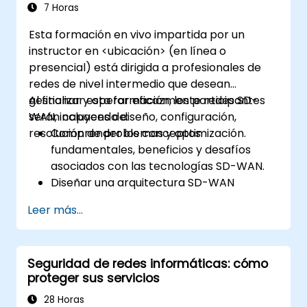
operaciones básicas y la arquitectura de
7 Horas
OpenStack, así como familiarizar a los
Esta formación en vivo impartida por un
participantes con diversas tecnologías de
instructor en <ubicación> (en línea o
redes subyacentes en OpenStack, ampliando
presencial) está dirigida a profesionales de
la información sobre OVN y sus flujos
redes de nivel intermedio que desean
subyacentes, recursos y herramientas.
gestionar y operar eficazmente redes SD-
Al finalizar esta formación, los participantes
WAN, incluyendo diseño, configuración,
serán capaces de:
resolución de problemas y optimización.
Comprender los conceptos
fundamentales, beneficios y desafíos
asociados con las tecnologías SD-WAN.
Diseñar una arquitectura SD-WAN
adaptada a las necesidades
Leer más...
organizacionales e implementar
soluciones SD-WAN de manera efectiva.
Implementar y gestionar características
Seguridad de redes informáticas: cómo
de seguridad dentro de una red SD-WAN.
proteger sus servicios
Monitorear, gestionar y resolver
problemas en entornos SD-WAN.
28 Horas