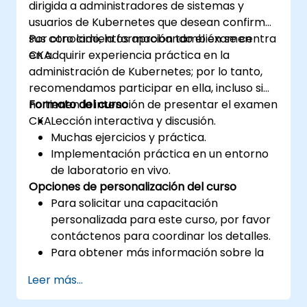
dirigida a administradores de sistemas y
usuarios de Kubernetes que desean confirmar
sus conocimientos aprobando el examen
Por otro lado, la formación también se centra
CKA.
en adquirir experiencia práctica en la
administración de Kubernetes; por lo tanto,
recomendamos participar en ella, incluso si
no tienen la intención de presentar el examen
Formato del curso
CKA.
Lección interactiva y discusión.
Muchas ejercicios y práctica.
Implementación práctica en un entorno
de laboratorio en vivo.
Opciones de personalización del curso
Para solicitar una capacitación
personalizada para este curso, por favor
contáctenos para coordinar los detalles.
Para obtener más información sobre la
certificación CKA, por favor visite:
Leer más...
https://training.linuxfoundation.org/certificatio
kubernetes-administrator-cka