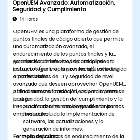
OpenUEM Avanzado: Automatización,
Gestionar eficientemente todo el ciclo de
Seguridad y Cumplimiento
vida de la red mediante un enfoque
impulsado por software.
14 Horas
Desarrollar, implementar y escalar una
OpenUEM es una plataforma de gestión de
red utilizando las últimas tecnologías y
puntos finales de código abierto que permite
prácticas de código abierto.
una automatización avanzada, el
endurecimiento de los puntos finales y la
generación de informes de cumplimiento
Esta formación en vivo, impartida por un
para proteger y optimizar las operaciones
instructor (en línea o presencial), está dirigida
empresariales.
a profesionales de TI y seguridad de nivel
avanzado que deseen aprovechar OpenUEM
para la automatización, el endurecimiento de
Al finalizar esta formación, los participantes
la seguridad, la gestión del cumplimiento y la
podrán:
integración con herramientas de monitoreo
Automatizar tareas de gestión de puntos
empresariales.
finales, incluida la implementación de
software, las actualizaciones y la
generación de informes.
Formato del curso
Aplicar políticas de endurecimiento de la