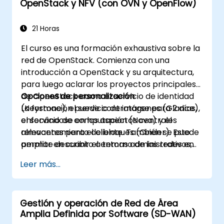
OpenStack y NFV (con OVN y OpenFlow)
21 Horas
El curso es una formación exhaustiva sobre la
red de OpenStack. Comienza con una
introducción a OpenStack y su arquitectura,
para luego aclarar los proyectos principales
de OpenStack como el servicio de identidad
Opciones de personalización
(Keystone), el servicio de imágenes (Glance),
La formación puede contratarse para 2 días,
el servicio de computación (Nova) y el
enfocándose en los aspectos centrales
almacenamiento de bloques (Cinder). Esto
relevantes para el cliente. También se puede
permite describir el entorno de las redes en
ampliar en cuanto a temas administrativos,
OpenStack y centrarse principalmente en el
de diseño, de redes y/o resolución de
Leer más...
proyecto de Networking (Neutron). La
problemas relacionados con las
infraestructura de red virtual se describe
implementaciones de OpenStack. Es posible
basándose en el proyecto Open Virtual
describir otras soluciones SDN subyacentes
Gestión y operación de Red de Área
Network, Open vSwitch y OpenFlow. El
como Linux Bridge o OvS.
Amplia Definida por Software (SD-WAN)
objetivo del curso es comprender las