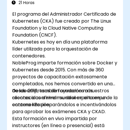
21 Horas
El programa del Administrador Certificado de
Kubernetes (CKA) fue creado por The Linux
Foundation y la Cloud Native Computing
Foundation (CNCF).
Kubernetes es hoy en día una plataforma
líder utilizada para la orquestación de
contenedores.
NobleProg imparte formación sobre Docker y
Kubernetes desde 2015. Con más de 360
proyectos de capacitación exitosamente
completados, nos hemos convertido en una
de las empresas de formación más
Desde 2019, también ayudamos a nuestros
reconocidas a nivel mundial en el campo de la
clientes a confirmar su desempeño en un
contenerización.
entorno k8s preparándolos e incentivándolos
para aprobar los exámenes CKA y CKAD.
Esta formación en vivo impartida por
instructores (en línea o presencial) está