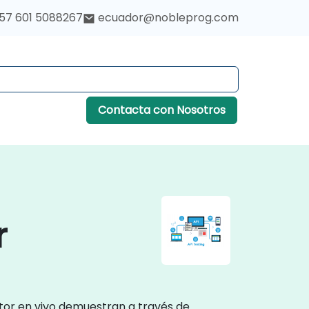
57 601 5088267
ecuador@nobleprog.com
Contacta con Nosotros
r
tor en vivo demuestran a través de