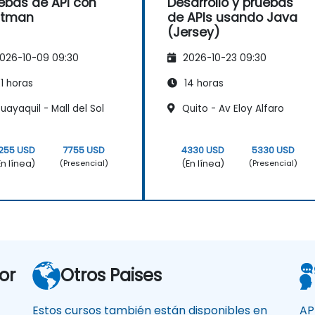
ebas de API con
Desarrollo y pruebas
stman
de APIs usando Java
(Jersey)
026-10-09 09:30
2026-10-23 09:30
1 horas
14 horas
ayaquil - Mall del Sol
Quito - Av Eloy Alfaro
255 USD
7755 USD
4330 USD
5330 USD
En línea)
(En línea)
(Presencial)
(Presencial)
or
Otros Paises
Estos cursos también están disponibles en
AP