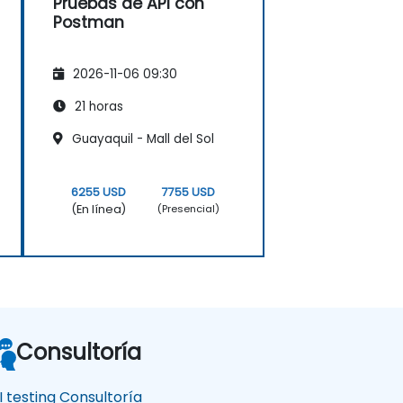
Pruebas de API con
Postman
2026-11-06 09:30
21 horas
Guayaquil - Mall del Sol
6255 USD
7755 USD
(En línea)
(Presencial)
Consultoría
I testing Consultoría