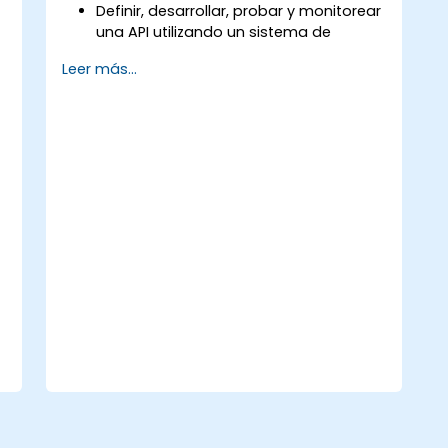
Definir, desarrollar, probar y monitorear
una API utilizando un sistema de
s
control de versiones.
Leer más...
Generar datos dinámicos en una
solicitud.
Documentar y organizar pruebas en
colecciones para su revisión por parte
del equipo.