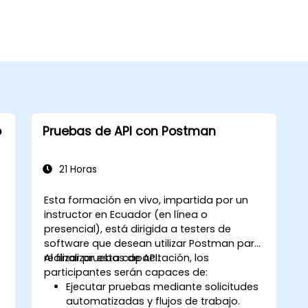
o
Pruebas de API con Postman
21 Horas
Esta formación en vivo, impartida por un
instructor en Ecuador (en línea o
presencial), está dirigida a testers de
software que desean utilizar Postman para
realizar pruebas de API.
Al finalizar esta capacitación, los
participantes serán capaces de:
Ejecutar pruebas mediante solicitudes
automatizadas y flujos de trabajo.