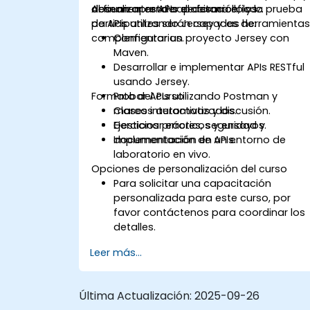
documentar APIs de forma eficaz.
desean aprender el desarrollo y la prueba
Al finalizar esta capacitación, los
de APIs utilizando Jersey y las herramienta
participantes serán capaces de:
complementarias.
Configurar un proyecto Jersey con
Maven.
Desarrollar e implementar APIs RESTful
usando Jersey.
Formato del curso
Probar APIs utilizando Postman y
marcos automatizados.
Clases interactivas y discusión.
Gestionar errores, seguridad y
Ejercicios prácticos y ensayos.
documentación de APIs.
Implementación en un entorno de
laboratorio en vivo.
Opciones de personalización del curso
Para solicitar una capacitación
personalizada para este curso, por
favor contáctenos para coordinar los
detalles.
Leer más...
Última Actualización:
2025-09-26