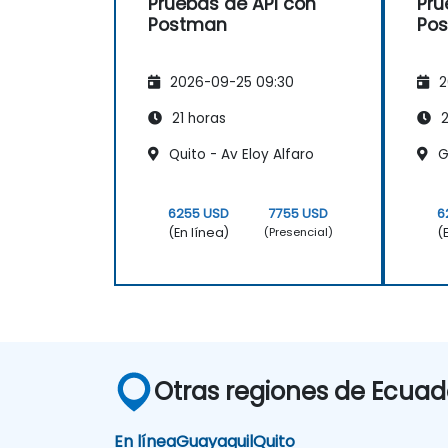
Pruebas de API con
Pru
Postman
Po
2026-09-25 09:30
2
21 horas
2
Quito - Av Eloy Alfaro
Gu
6255 USD
7755 USD
6
(En línea)
(
(Presencial)
Otras regiones de Ecuad
En línea
Guayaquil
Quito