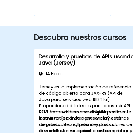
Descubra nuestros cursos
Desarrollo y pruebas de APIs usand
Java (Jersey)
14 Horas
Jersey es la implementación de referencia
de código abierto para JAX-RS (API de
Java para servicios web RESTful).
Proporciona bibliotecas para construir APIs
REST en Java de manera rápida y eficiente.
Esta formación en vivo dirigida por un
Combinado con herramientas modernas
instructor (en línea o presencial) está
de prueba, Jersey permite a los
dirigida a desarrolladores y probadores de
desarrolladores diseñar, construir, probar y
Java de nivel principiante e intermedio que