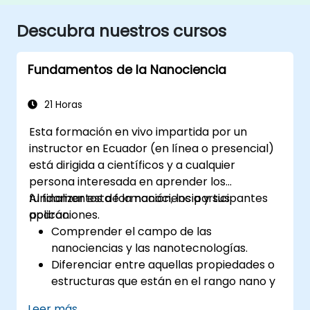
Descubra nuestros cursos
Fundamentos de la Nanociencia
21 Horas
Esta formación en vivo impartida por un
instructor en Ecuador (en línea o presencial)
está dirigida a científicos y a cualquier
persona interesada en aprender los
fundamentos de la nanociencia y sus
Al finalizar esta formación, los participantes
aplicaciones.
podrán:
Comprender el campo de las
nanociencias y las nanotecnologías.
Diferenciar entre aquellas propiedades o
estructuras que están en el rango nano y
las del rango micro.
Leer más...