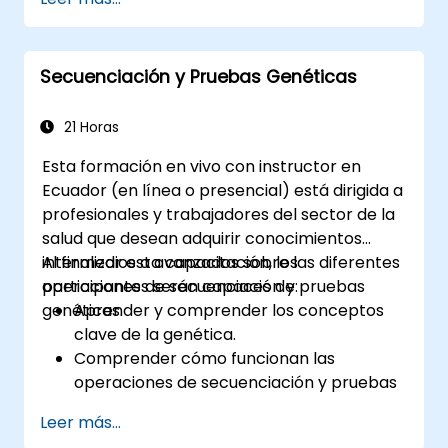
Conocer la teoría fundamental del
transporte de electrones y energía.
Secuenciación y Pruebas Genéticas
21 Horas
Esta formación en vivo con instructor en
Ecuador (en línea o presencial) está dirigida a
profesionales y trabajadores del sector de la
salud que desean adquirir conocimientos
intermedios a avanzados sobre las diferentes
Al finalizar esta capacitación, los
operaciones de secuenciación y pruebas
participantes serán capaces de:
genéticas.
Aprender y comprender los conceptos
clave de la genética.
Comprender cómo funcionan las
operaciones de secuenciación y pruebas
genéticas.
Leer más...