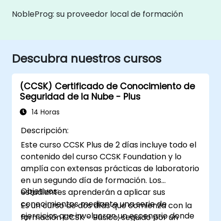
NobleProg: su proveedor local de formación
Descubra nuestros cursos
(CCSK) Certificado de Conocimiento de
Seguridad de la Nube - Plus
14 Horas
Descripción:
Este curso CCSK Plus de 2 días incluye todo el
contenido del curso CCSK Foundation y lo
amplía con extensas prácticas de laboratorio
en un segundo día de formación. Los
Objetivos:
estudiantes aprenderán a aplicar sus
conocimientos mediante una serie de
Es un curso de dos días que comienza con la
ejercicios que involucran un escenario donde
formación CCSK - Básico, seguido por un