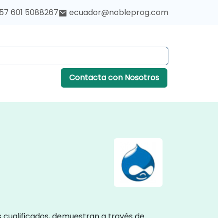
57 601 5088267
ecuador@nobleprog.com
Contacta con Nosotros
 cualificados, demuestran a través de