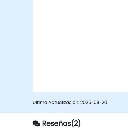
Realizar copias de seguridad
programadas.
Desplegar múltiples versiones de un
sitio web con Drupal 11 (multilingüe,
móvil, etc.).
Última Actualización:
2025-09-20
Reseñas(2)