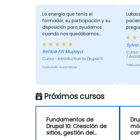
La energía que tenía el
Lukas
formador, su participación y su
pacie
disposición para ayudarnos
pregu
cuando nos quedábamos
atascados
Sylvia
Refiloe Fifi Mupaya
Curso -
/ Archi
Curso - Introduction to Drupal 11
Traducci
Traducción Automática
Próximos cursos
Fundamentos de
Dru
Drupal 10: Creación de
mód
sitios, gestión del
con
contenido y