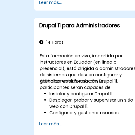
Leer más...
Drupal 11 para Administradores
14 Horas
Esta formación en vivo, impartida por
instructores en Ecuador (en línea o
presencial), está dirigida a administradore
de sistemas que deseen configurar y
gestionar un sitio web con Drupal 11.
Al finalizar esta formación, los
participantes serán capaces de:
Instalar y configurar Drupal 11.
Desplegar, probar y supervisar un sitio
web con Drupal 11.
Configurar y gestionar usuarios.
Asegurar un sitio web con Drupal 11.
Leer más...
Optimizar el rendimiento de un sitio
web con Drupal 11.