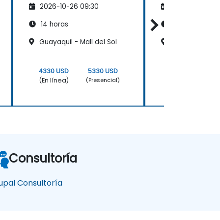
2026-10-26 09:30
2026-11-09 09
14 horas
14 horas
Guayaquil - Mall del Sol
Quito - Av Eloy
4330 USD
5330 USD
4330 USD
(En línea)
(En línea)
(Presencial)
Consultoría
upal Consultoría