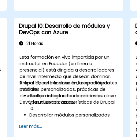
Drupal 10: Desarrollo de módulos y
DevOps con Azure
21 Horas
Esta formación en vivo impartida por un
instructor en Ecuador (en línea o
s
presencial) está dirigida a desarrolladores
de nivel intermedio que desean dominar
Drupal 10, centrándose en la creación de
Al final de esta formación, los participantes
módulos personalizados, prácticas de
podrán:
desarrollo e integración de procesos
Comprender las funcionalidades clave
DevOps utilizando Azure.
y las nuevas características de Drupal
10.
Desarrollar módulos personalizados
adaptados a las necesidades del
Leer más...
negocio.
Aplicar las mejores prácticas en el