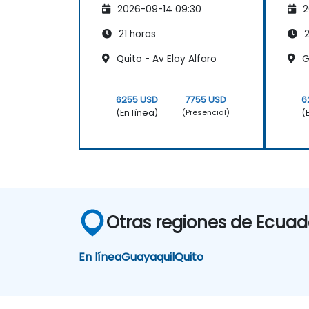
2026-09-14 09:30
2
administración
21 horas
2
Quito - Av Eloy Alfaro
Gu
6255 USD
7755 USD
6
(En línea)
(
(Presencial)
Otras regiones de Ecuad
En línea
Guayaquil
Quito