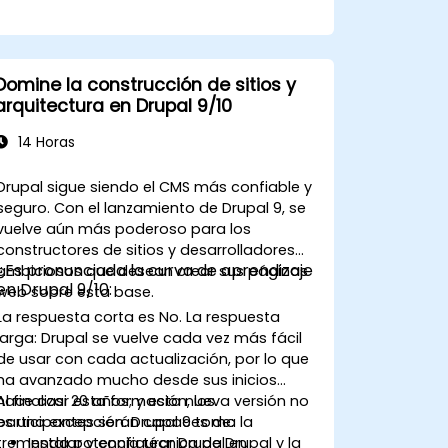
Domine la construcción de sitios y
arquitectura en Drupal 9/10
14 Horas
Drupal
sigue siendo el CMS más confiable y
seguro. Con el lanzamiento de Drupal 9, se
vuelve aún más poderoso para los
constructores de sitios y desarrolladores
¿Es pronunciada la curva de aprendizaje
ambiciosos que desean crear sus páginas
en Drupal 9/10:
web sobre esta base.
La respuesta corta es
No
. La respuesta
larga: Drupal se vuelve cada vez más fácil
de usar con cada actualización, por lo que
ha avanzado mucho desde sus inicios
hace casi 20 años; y esta nueva versión no
Al finalizar esta formación, los
es una excepción. Drupal 9 toma la
participantes serán capaces de:
tremenda potencia técnica de Drupal y la
Instalar y configurar Drupal en