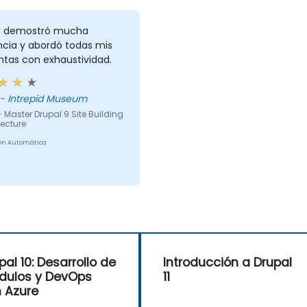
z demostró mucha
ncia y abordó todas mis
ntas con exhaustividad.
 - Intrepid Museum
 Master Drupal 9 Site Building
tecture
ón Automática
pal 10: Desarrollo de
Introducción a Drupal
ulos y DevOps
11
 Azure