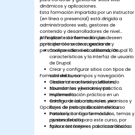
dinámicos y aplicaciones.
Esta formación impartida por un instructor
(en línea o presencial) está dirigida a
administradores web, gestores de
contenido y desarrolladores de nivel
principiante a intermedio que deseen
Al finalizar esta formación, los
aprender cómo crear, gestionar y
participantes serán capaces de:
personalizar sitios web utilizando Drupal 10.
Comprender el ecosistema, las
características y la interfaz de usuario
de Drupal.
Crear y configurar sitios con tipos de
Formato del curso
contenido, campos y navegación.
Gestionar contenidos utilizando
Clases interactivas y debates.
taxonomías y herramientas
Abundantes ejercicios y práctica.
multimedia.
Implementación práctica en un
Configurar usuarios, roles, permisos y
entorno de laboratorio en vivo.
Opciones de personalización del curso
flujos de trabajo de contenidos.
Instalar y configurar módulos, temas y
Para solicitar una formación
ajustes del sitio.
personalizada para este curso, por
Aplicar las mejores prácticas básicas
favor contáctenos para coordinarlo.
de tematización y optimización.