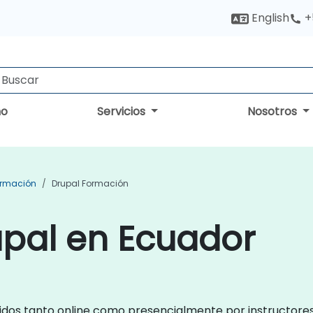
English
+
no
Servicios
Nosotros
ormación
Drupal Formación
upal en Ecuador
idos tanto online como presencialmente por instructores