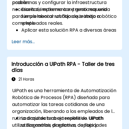
problemas y configurar la infraestructura
podrán:
necesaria de extremo a extremo requerida
Diseñar, implementar y gestionar una
para implementar un flujo de trabajo robótico
fuerza laboral robótica que imita a
completo.
empleados reales.
Aplicar esta solución RPA a diversas áreas
comerciales, incluidas finanzas, BPO,
Leer más...
software y seguros.
Introducción a UiPath RPA - Taller de tres
días
21 Horas
UiPath es una herramienta de Automatización
Robótica de Procesos (RPA) diseñada para
automatizar las tareas cotidianas de una
organización, liberando a los empleados de la
rutina diaria de trabajo repetitivo. UiPath
La arquitectura extensible de UiPath
utiliza diagramas, diagramas de flujo y
utiliza análisis predictivo, capacidades