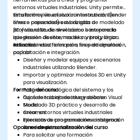
entornos virtuales industriales. Unity permite
simulación y visualización interactivas, Blender
Esta formación en vivo con instrucción (en
ofrece capacidades avanzadas de modelado
línea o presencial) está dirigida a
3D y Visual Studio sirve como base para la
profesionales de nivel básico e intermedio
integración de sistemas de control y lógica
que deseen diseñar, modelar y programar
industrial.
entornos industriales para fines de simulación,
Al finalizar esta formación, los participantes
capacitación e integración.
podrán:
Diseñar y modelar equipos y escenarios
industriales utilizando Blender.
Importar y optimizar modelos 3D en Unity
para visualización.
Formato del curso
Programar la lógica del sistema y los
flujos de trabajo de integración en Visual
Conferencia interactiva y debate.
Studio.
Modelado 3D práctico y desarrollo de
Crear entornos virtuales industriales
entornos.
interactivos con conexiones a sistemas
Ejercicios de programación e integración
Opciones de personalización del curso
de control.
con demostraciones en vivo.
Para solicitar una formación