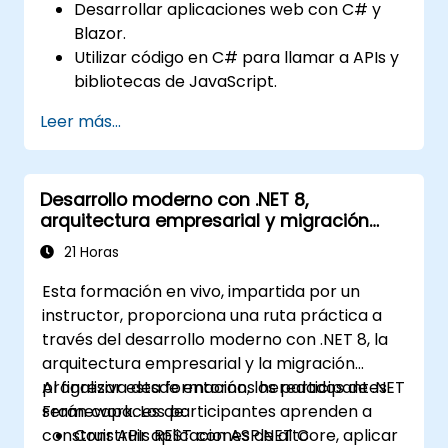
Desarrollar aplicaciones web con C# y
Blazor.
Utilizar código en C# para llamar a APIs y
bibliotecas de JavaScript.
Ejecutar código y lógica del cliente en C#
Leer más...
directamente en un navegador o
servidor.
Desplegar aplicaciones web con Blazor
Desarrollo moderno con .NET 8,
utilizando Azure.
arquitectura empresarial y migración
progresiva desde .NET Framework
21 Horas
Esta formación en vivo, impartida por un
instructor, proporciona una ruta práctica a
través del desarrollo moderno con .NET 8, la
arquitectura empresarial y la migración
progresiva desde entornos heredados de .NET
Al finalizar esta formación, los participantes
Framework. Los participantes aprenden a
serán capaces de:
construir APIs REST con ASP.NET Core, aplicar
Construir aplicaciones de alto