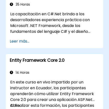
mensajes asíncronos y sincrónicos en
35 Horas
aplicaciones empresariales .NET del
La capacitación en C#.Net brinda a los
mundo real.
desarrolladores experiencia práctica con
Microsoft .NET Framework, desde los
fundamentos del lenguaje C# y el diseño
orientado a objetos, hasta los flujos de trabajo
Leer más...
del IDE de Visual Studio y la programación
genérica. Los participantes crean
aplicaciones de nivel empresarial utilizando
Entity Framework Core 2.0
prácticas de desarrollo estándar en la
industria, adquiriendo conocimientos
prácticos sobre colecciones, tipos de datos,
14 Horas
seguridad de tipos y patrones de arquitectura
En este curso en vivo impartido por un
escalable para desplegar soluciones .NET
instructor en Ecuador, los participantes
listas para producción en aplicaciones
aprenderán cómo utilizar Entity Framework
empresariales complejas y equipos de
Core 2.0 para crear una aplicación ASP.Net
desarrollo.
Core.
Al finalizar esta formación, los participantes