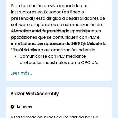
Esta formación en vivo impartida por
instructores en Ecuador (en línea o
presencial) está dirigida a desarrolladores de
software e ingenieros de automatización de
nivel intermedio que desean construir
Al final de esta formación, los participantes
aplicaciones que se comuniquen con PLC e
podrán:
interactúen con bases de datos SQL utilizando
Desarrollar aplicaciones .NET en Visual
Visual Studio.
Studio para automatización industrial.
Comunicarse con PLC mediante
protocolos industriales como OPC UA.
Implementar interacciones con bases de
Leer más...
datos usando SQL Server para almacenar
y recuperar datos de PLC.
Optimizar el rendimiento de las
Blazor WebAssembly
aplicaciones para entornos industriales
en tiempo real.
14 Horas
Esta formación práctica, impartida por un