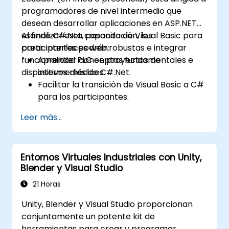
programadores de nivel intermedio que
desean desarrollar aplicaciones en ASP.NET
usando C#.Net, pasando de Visual Basic para
Al finalizar esta capacitación, los
crear interfaces web robustas e integrar
participantes podrán:
funcionalidad PLC en proyectos de
Aprender conceptos fundamentales e
dispositivos médicos.
intermedios de C#.Net.
Facilitar la transición de Visual Basic a C#
para los participantes.
Desarrollar habilidades para crear
Leer más...
aplicaciones con ASP.NET adaptadas a
interfaces de dispositivos médicos.
Fortalecer la comprensión sobre cómo
Entornos Virtuales Industriales con Unity,
vincular funcionalidad PLC con interfaces
Blender y Visual Studio
basadas en web.
21 Horas
Unity, Blender y Visual Studio proporcionan
conjuntamente un potente kit de
herramientas para crear y programar