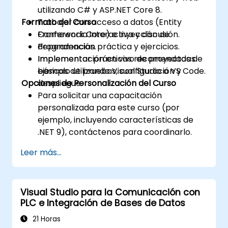
utilizando C# y ASP.NET Core 8.
Formato del Curso
Trabajar con acceso a datos (Entity
Framework Core) e inyección de
Conferencia interactiva y discusión.
dependencias.
Programación práctica y ejercicios.
Implementar prácticas recomendadas
Implementación en vivo de proyectos de
básicas de pruebas, configuración y
ejemplo utilizando Visual Studio o VS Code.
Opciones de Personalización del Curso
despliegue.
Para solicitar una capacitación
personalizada para este curso (por
ejemplo, incluyendo características de
.NET 9), contáctenos para coordinarlo.
Leer más...
Visual Studio para la Comunicación con
PLC e Integración de Bases de Datos
21 Horas