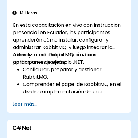
14 Horas
En esta capacitación en vivo con instrucción
presencial en Ecuador, los participantes
aprenderán cómo instalar, configurar y
administrar RabbitMQ, y luego integrar la
mensajería de RabbitMQ en varias
Al finalizar esta capacitación, los
aplicaciones de ejemplo .NET.
participantes podrán:
Configurar, preparar y gestionar
RabbitMQ.
Comprender el papel de RabbitMQ en el
diseño e implementación de una
arquitectura de microservicios.
Leer más...
Entender cómo se compara RabbitMQ
con otras arquitecturas de colas de
mensajes.
C#.Net
Instalar y utilizar RabbitMQ como
intermediario (broker) para manejar