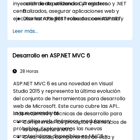
inyección de dependencias y registros
rendimiento utilizando C# moderno y .NET
centralizados, asegurar aplicaciones web y
8.
ejecutar estrategias reales de coexistencia y
Diseñar APIs REST robustas con ASP.NET
modernización.
Core.
Leer más...
Configurar DI empresarial, registros
(logging) y tuberías de manejo de
errores.
Desarrollo en ASP.NET MVC 6
Aplicar patrones de arquitectura para
soluciones .NET escalables.
Asegurar aplicaciones web y APIs.
28 Horas
Hacer cumplir la calidad del código y la
ASP.NET MVC 6 es una novedad en Visual
mantenibilidad.
Studio 2015 y representa la última evolución
Planificar y ejecutar migraciones
del conjunto de herramientas para desarrollo
progresivas desde .NET Framework hacia
web de Microsoft. Este curso cubre las API
.NET 8.
Lo que aprenderás
más recientes y técnicas de desarrollo para
Operar entornos .NET híbridos de
crear sitios web dinámicos, modulares y
Comprender los principios y beneficios de
componentes heredados y modernos.
probables. Exploraremos las nuevas
la arquitectura MVC
características disponibles en MVC6 y
Crear vistas, componentes de vista y