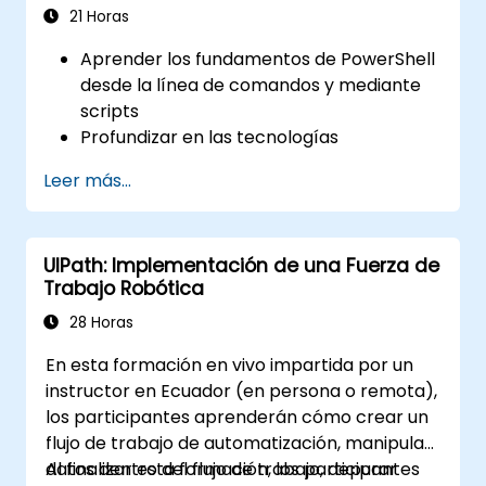
21 Horas
Aprender los fundamentos de PowerShell
desde la línea de comandos y mediante
scripts
Profundizar en las tecnologías
subyacentes utilizadas con PowerShell
Leer más...
Aprender a automatizar operaciones
comunes usando PowerShell
Examinaremos PowerShell tanto en
UIPath: Implementación de una Fuerza de
Windows como en servidores de Windows,
Trabajo Robótica
como SQL, Exchange y System Center
28 Horas
En esta formación en vivo impartida por un
instructor en Ecuador (en persona o remota),
los participantes aprenderán cómo crear un
flujo de trabajo de automatización, manipular
datos dentro del flujo de trabajo, depurar
Al finalizar esta formación, los participantes