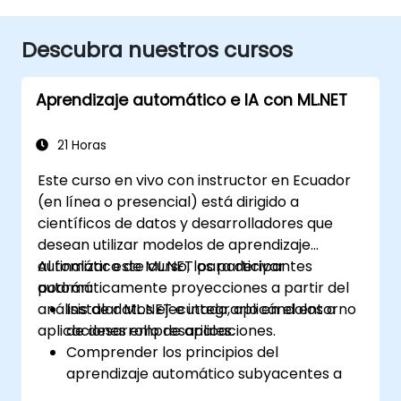
Descubra nuestros cursos
Aprendizaje automático e IA con ML.NET
21 Horas
Este curso en vivo con instructor en Ecuador
(en línea o presencial) está dirigido a
científicos de datos y desarrolladores que
desean utilizar modelos de aprendizaje
automático de ML.NET para derivar
Al finalizar este curso, los participantes
automáticamente proyecciones a partir del
podrán:
análisis de datos ejecutado, aplicándolos a
Instalar ML.NET e integrarlo en el entorno
aplicaciones empresariales.
de desarrollo de aplicaciones.
Comprender los principios del
aprendizaje automático subyacentes a
las herramientas y algoritmos de ML.NET.