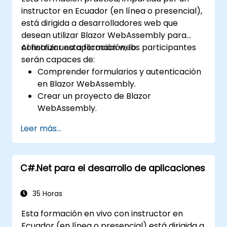
instructor en Ecuador (en línea o presencial),
está dirigida a desarrolladores web que
desean utilizar Blazor WebAssembly para
construir una aplicación web.
Al finalizar esta formación, los participantes
serán capaces de:
Comprender formularios y autenticación
en Blazor WebAssembly.
Crear un proyecto de Blazor
WebAssembly.
Aprender diferentes maneras de ejecutar
Leer más...
tu aplicación web.
C#.Net para el desarrollo de aplicaciones
35 Horas
Esta formación en vivo con instructor en
Ecuador (en línea o presencial) está dirigida a