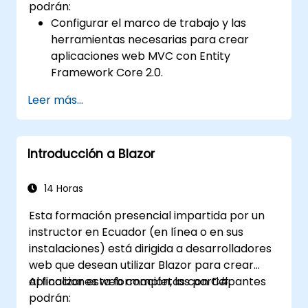
podrán:
Configurar el marco de trabajo y las
herramientas necesarias para crear
aplicaciones web MVC con Entity
Framework Core 2.0.
Realizar operaciones de base de datos en
Leer más...
MS SQL Server.
Utilizar un enfoque de "primero código" y
"primero datos" en el desarrollo de
Introducción a Blazor
aplicaciones.
Ejecutar operaciones de migración y
siembra (seeding).
14 Horas
Comprender conceptos avanzados de
Esta formación presencial impartida por un
modelado de datos.
instructor en Ecuador (en línea o en sus
Crear una aplicación de ejemplo ASP.Net
instalaciones) está dirigida a desarrolladores
Core.
web que desean utilizar Blazor para crear
aplicaciones web completas con C#.
Al finalizar esta formación, los participantes
podrán: