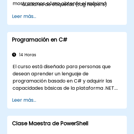
mostraremos cómo obtener el máximo
auxiliares de etiquetas (tag helpers)
provecho del último set de herramientas y las
Usar la inyección de dependencias de
Leer más...
posibilidades de integración.
ASP.NET
Crear servicios RESTful utilizando Web API
Sacar el máximo provecho de la
Programación en C#
integración con GruntJS, NPM y Bower
Crear Aplicaciones de Página Única
(SPAs)
14 Horas
El curso está diseñado para personas que
desean aprender un lenguaje de
programación basado en C# y adquirir las
capacidades básicas de la plataforma .NET.
Durante la formación, los participantes
Leer más...
aprenderán cómo se integra C#, cómo
configurar un entorno para escribir
programas básicos y utilizar las bibliotecas
Clase Maestra de PowerShell
estándar.