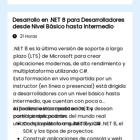
características de PWA en una
aplicación.
Desarrollo en .NET 8 para Desarrolladores
Utilizar notificaciones push y otras
desde Nivel Básico hasta Intermedio
características de PWA.
21 Horas
.NET 8 es la última versión de soporte a largo
plazo (LTS) de Microsoft para crear
aplicaciones modernas, de alto rendimiento y
multiplataforma utilizando C#.
Esta formación en vivo impartida por un
instructor (en línea o presencial) está dirigida
a desarrolladores con un nivel básico hasta
intermedio, que cuentan con poca o
experiencia intermedia en .NET y desean
Al finalizar esta capacitación, los
construir aplicaciones del mundo real
participantes podrán:
utilizando la plataforma .NET 8 y C#.
Comprender la arquitectura de .NET 8, el
SDK y los tipos de proyectos.
Construir aplicaciones de consola y web