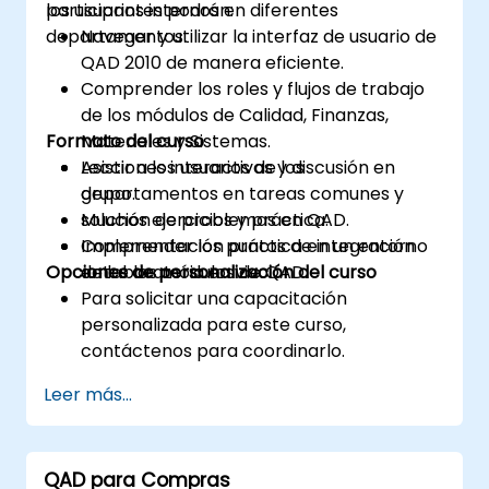
los usuarios internos en diferentes
participantes podrán:
departamentos.
Navegar y utilizar la interfaz de usuario de
QAD 2010 de manera eficiente.
Comprender los roles y flujos de trabajo
de los módulos de Calidad, Finanzas,
Formato del curso
Materiales y Sistemas.
Asistir a los usuarios de los
Lecciones interactivas y discusión en
departamentos en tareas comunes y
grupo.
solución de problemas en QAD.
Muchos ejercicios y práctica.
Comprender los puntos de integración
Implementación práctica en un entorno
Opciones de personalización del curso
entre los módulos de QAD.
de laboratorio en vivo.
Para solicitar una capacitación
personalizada para este curso,
contáctenos para coordinarlo.
Leer más...
QAD para Compras