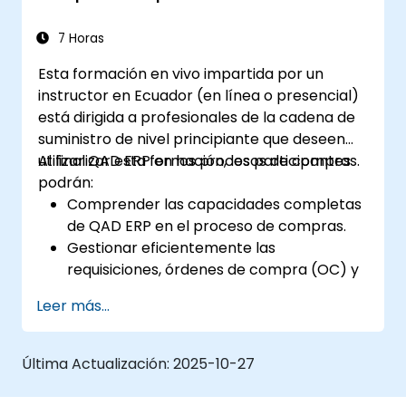
7 Horas
Esta formación en vivo impartida por un
instructor en Ecuador (en línea o presencial)
está dirigida a profesionales de la cadena de
suministro de nivel principiante que deseen
utilizar QAD ERP en los procesos de compras.
Al finalizar esta formación, los participantes
podrán:
Comprender las capacidades completas
de QAD ERP en el proceso de compras.
Gestionar eficientemente las
requisiciones, órdenes de compra (OC) y
órdenes marco dentro de QAD ERP.
Leer más...
Optimizar el control de inventario y
gestionar eficazmente las relaciones con
los proveedores.
Última Actualización:
2025-10-27
Generar y analizar informes relacionados
con los recibos de OC, reportes de