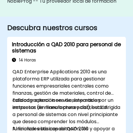
NobleProg -- Tu proveedor local de formación
Descubra nuestros cursos
Introducción a QAD 2010 para personal de
sistemas
14 Horas
QAD Enterprise Applications 2010 es una
plataforma ERP utilizada para gestionar
funciones empresariales centrales como
finanzas, gestión de materiales, control de
calidad y operaciones de sistemas en
Esta capacitación en vivo, impartida por un
empresas de manufactura y distribución.
instructor (en línea o presencial), está dirigida
a personal de sistemas con nivel principiante
que desea comprender los módulos
funcionales básicos de QAD 2010 y apoyar a
Al finalizar esta capacitación, los