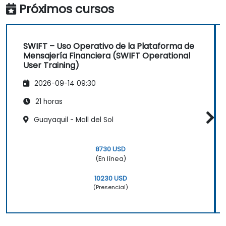
• Consultar historiales, trazabilidad y estados
Próximos cursos
de los mensajes dentro del sistema
• Aplicar buenas prácticas operativas y de
seguridad en el uso diario de SWIFT
SWIFT – Uso Operativo de la Plataforma de
Mensajería Financiera (SWIFT Operational
User Training)
2026-09-14 09:30
21 horas
Guayaquil - Mall del Sol
8730 USD
(En línea)
10230 USD
(Presencial)