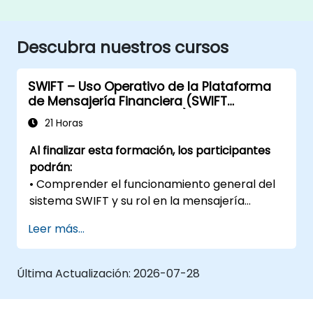
Descubra nuestros cursos
SWIFT – Uso Operativo de la Plataforma
de Mensajería Financiera (SWIFT
Operational User Training)
21 Horas
Al finalizar esta formación, los participantes
podrán:
• Comprender el funcionamiento general del
sistema SWIFT y su rol en la mensajería
financiera internacional
Leer más...
• Navegar y utilizar la interfaz de la
plataforma SWIFT de manera segura y
eficiente
Última Actualización:
2026-07-28
• Redactar, validar, enviar y recibir mensajes
SWIFT según los estándares operativos