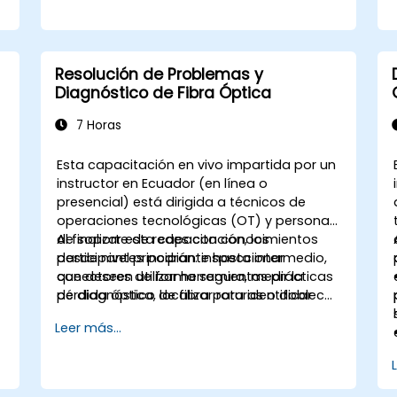
Resolución de Problemas y
Diagnóstico de Fibra Óptica
7 Horas
Esta capacitación en vivo impartida por un
instructor en Ecuador (en línea o
presencial) está dirigida a técnicos de
operaciones tecnológicas (OT) y personal
de soporte de redes con conocimientos
Al finalizar esta capacitación, los
desde nivel principiante hasta intermedio,
participantes podrán: inspeccionar
que deseen utilizar herramientas prácticas
conectores de forma segura, medir la
de diagnóstico de fibra para identificar
pérdida óptica, localizar roturas o dobleces
fallas comunes y confirmar cuándo se
probables y documentar las incidencias
Leer más...
necesita soporte de contratistas.
para su escalamiento.