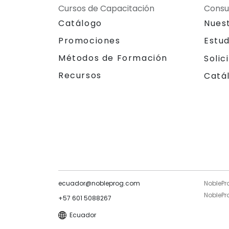
Cursos de Capacitación
Consu
Catálogo
Nues
Promociones
Estu
Métodos de Formación
Solic
Recursos
Catá
ecuador@nobleprog.com
NoblePr
NoblePro
+57 601 5088267
Ecuador