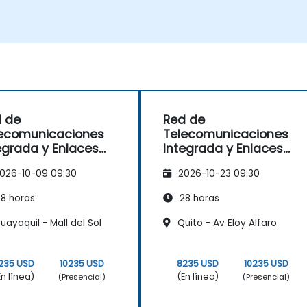
 de
Red de
ecomunicaciones
Telecomunicaciones
egrada y Enlaces
Integrada y Enlaces
tificados
Certificados
026-10-09 09:30
2026-10-23 09:30
8 horas
28 horas
ayaquil - Mall del Sol
Quito - Av Eloy Alfaro
235 USD
10235 USD
8235 USD
10235 USD
En línea)
(En línea)
(Presencial)
(Presencial)