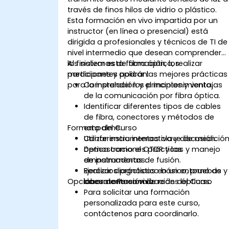
través de finos hilos de vidrio o plástico.
Esta formación en vivo impartida por un
instructor (en línea o presencial) está
dirigida a profesionales y técnicos de TI de
nivel intermedio que desean comprender
los sistemas de fibra óptica, realizar
Al finalizar esta formación, los
mediciones y aplicar las mejores prácticas
participantes podrán:
para la instalación y el mantenimiento.
Comprender los principios y ventajas
de la comunicación por fibra óptica.
Identificar diferentes tipos de cables
de fibra, conectores y métodos de
Formato del Curso
empalme.
Utilizar instrumentos clave de medició
Conferencia interactiva y discusión.
óptica como el OTDR y las
Demostraciones prácticas y manejo
empalmadoras de fusión.
de instrumentos.
Realizar diagnóstico básico, pruebas y
Ejercicios prácticos en un entorno de
Opciones de Personalización del Curso
documentación de redes ópticas.
laboratorio en vivo.
Para solicitar una formación
personalizada para este curso,
contáctenos para coordinarlo.