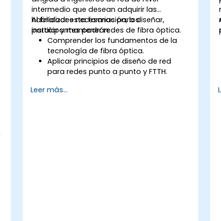
intermedio que desean adquirir las
habilidades necesarias para diseñar,
Al finalizar esta formación, los
instalar y mantener redes de fibra óptica.
participantes podrán:
Comprender los fundamentos de la
tecnología de fibra óptica.
Aplicar principios de diseño de red
para redes punto a punto y FTTH.
Instalar y mantener cables y
Leer más...
conectores de fibra óptica.
Probar y solucionar problemas en
redes de fibra óptica.
n