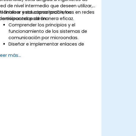
red de nivel intermedio que deseen utilizar,
mantener y solucionar problemas en redes
Al finalizar esta capacitación, los
de microondas de manera eficaz.
participantes podrán:
Comprender los principios y el
funcionamiento de los sistemas de
comunicación por microondas.
Diseñar e implementar enlaces de
microondas punto a punto y punto a
Leer más...
multipunto.
Realizar análisis de presupuesto de
enlace y planificación de la red.
Operar, mantener y solucionar
problemas en redes de microondas de
forma eficaz.