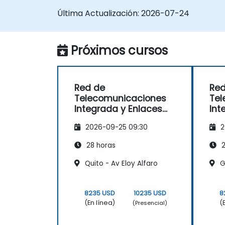
integración.
Última Actualización:
2026-07-24
Próximos cursos
Red de
Red
Telecomunicaciones
Tel
Integrada y Enlaces
Int
Certificados
Cer
2026-09-25 09:30
2
28 horas
2
Quito - Av Eloy Alfaro
Gu
8235 USD
10235 USD
8
(En línea)
(
(Presencial)