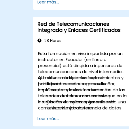
Leer más...
Red de Telecomunicaciones
Integrada y Enlaces Certificados
28 Horas
Esta formación en vivo impartida por un
instructor en Ecuador (en línea o
presencial) está dirigida a ingenieros de
telecomunicaciones de nivel intermedio
que desean adquirir los conocimientos y
Al finalizar esta formación, los
habilidades necesarios para diseñar,
participantes serán capaces de:
implementar y mantener redes de
Comprender los fundamentos de las
telecomunicaciones con un enfoque en la
redes de telecomunicaciones.
integración de enlaces, garantizando una
Diseñar e implementar redes de
comunicación y transferencia de datos
telecomunicaciones.
fluidas entre las redes.
Aplicar estrategias avanzadas de
Leer más...
integración de enlaces.
Diagnosticar y resolver problemas de