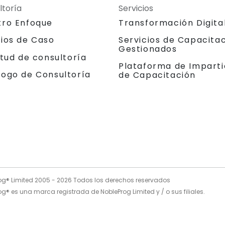
ltoría
Servicios
tro Enfoque
Transformación Digita
dios de Caso
Servicios de Capacita
Gestionados
itud de consultoría
Plataforma de Imparti
logo de Consultoría
de Capacitación
og® Limited 2005 -
2026
Todos los derechos reservados
g® es una marca registrada de NobleProg Limited y / o sus filiales.