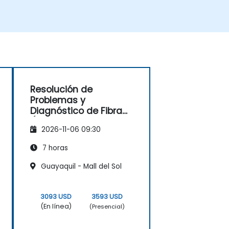
• Preparar los sitios de telecomunicaciones
para el ATP (Procedimiento de Prueba de
Aceptación) y gestionar los procesos de
entrega al operador.
• Monitorear los KPIs inalámricos y
gestionar las operaciones de red basadas
en clústeres y regiones dentro de
estructuras comerciales y técnicas de
Resolución de
informes.
Problemas y
Diagnóstico de Fibra
Óptica
2026-11-06 09:30
7 horas
Guayaquil - Mall del Sol
3093 USD
3593 USD
(En línea)
(Presencial)