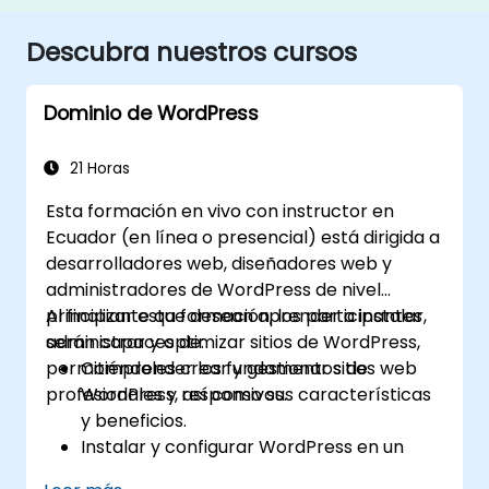
Descubra nuestros cursos
Dominio de WordPress
21 Horas
Esta formación en vivo con instructor en
Ecuador (en línea o presencial) está dirigida a
desarrolladores web, diseñadores web y
administradores de WordPress de nivel
principiante que desean aprender a instalar,
Al finalizar esta formación, los participantes
administrar y optimizar sitios de WordPress,
serán capaces de:
permitiéndoles crear y gestionar sitios web
Comprender los fundamentos de
profesionales y responsivos.
WordPress, así como sus características
y beneficios.
Instalar y configurar WordPress en un
servidor web.