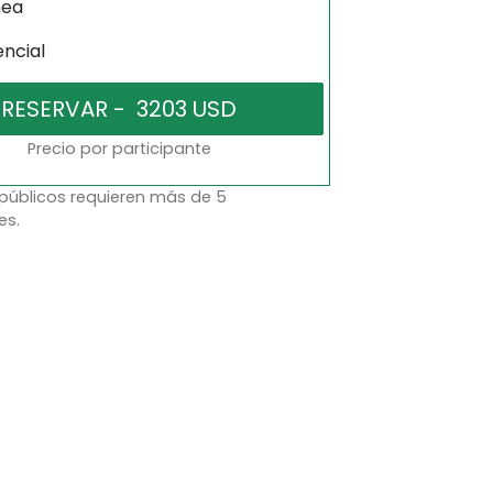
nea
encial
Precio por participante
 públicos requieren más de 5
es.