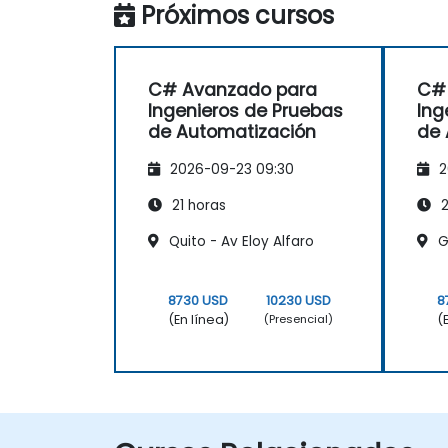
Próximos cursos
C# Avanzado para
C#
Ingenieros de Pruebas
Ing
de Automatización
de 
2026-09-23 09:30
2
21 horas
2
Quito - Av Eloy Alfaro
Gu
8730 USD
10230 USD
8
(En línea)
(
(Presencial)