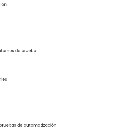
ción
ntornos de prueba
iles
pruebas de automatización