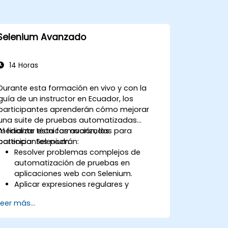
Selenium Avanzado
14 Horas
Durante esta formación en vivo y con la
guía de un instructor en Ecuador, los
participantes aprenderán cómo mejorar
una suite de pruebas automatizadas
mediante técnicas avanzadas para
Al finalizar esta formación, los
potenciar Selenium.
participantes podrán:
Resolver problemas complejos de
automatización de pruebas en
aplicaciones web con Selenium.
Aplicar expresiones regulares y
técnicas de verificación basadas en
Leer más...
patrones.
Gestionar excepciones que detienen la
ejecución de las pruebas.