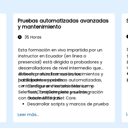
Pruebas automatizadas avanzadas
y mantenimiento
35 Horas
Esta formación en vivo impartida por un
instructor en Ecuador (en línea o
presencial) está dirigida a probadores y
desarrolladores de nivel intermedio que
deseen profundizar sus conocimientos y
Al finalizar esta formación, los
habilidades en pruebas automatizadas,
participantes podrán:
centrándose en herramientas como
Configurar e instalar Selenium y
Selenium, TestComplete y su integración
TestComplete para pruebas
con Oracle APEX y .Net Core.
automatizadas.
Desarrollar scripts y marcos de prueba
avanzados.
Leer más...
Integrar las pruebas automatizadas
con aplicaciones Oracle APEX y .Net
Core.