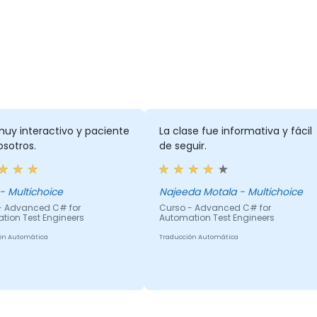
muy interactivo y paciente
La clase fue informativa y fácil
sotros.
de seguir.
Mpho - Multichoice
Najeeda Motala - Multichoice
- Advanced C# for
Curso - Advanced C# for
tion Test Engineers
Automation Test Engineers
ón Automática
Traducción Automática