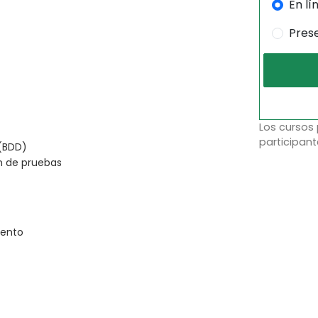
En lí
Pres
Los cursos
participant
 (BDD)
n de pruebas
iento