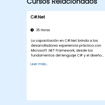
Cursos Relacionados
C#.Net
35 Horas
La capacitación en C#.Net brinda a los
desarrolladores experiencia práctica con
Microsoft .NET Framework, desde los
fundamentos del lenguaje C# y el diseño
orientado a objetos, hasta los flujos de
Leer más...
trabajo del IDE de Visual Studio y la
programación genérica. Los participantes
crean aplicaciones de nivel empresarial
utilizando prácticas de desarrollo estándar
en la industria, adquiriendo conocimientos
prácticos sobre colecciones, tipos de
datos, seguridad de tipos y patrones de
arquitectura escalable para desplegar
soluciones .NET listas para producción en