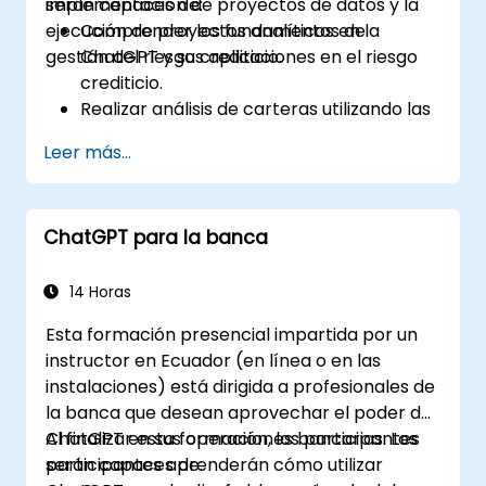
implementación de proyectos de datos y la
serán capaces de:
ejecución de proyectos analíticos en la
Comprender los fundamentos de
gestión del riesgo crediticio.
ChatGPT y sus aplicaciones en el riesgo
crediticio.
Realizar análisis de carteras utilizando las
capacidades de lenguaje natural de
Leer más...
ChatGPT.
Implementar proyectos de datos y
analítica con la asistencia de ChatGPT.
ChatGPT para la banca
Optimizar los procesos de toma de
decisiones mediante el uso de ChatGPT
en el flujo de trabajo del riesgo crediticio.
14 Horas
Identificar las mejores prácticas para
Esta formación presencial impartida por un
integrar ChatGPT en las estrategias de
instructor en Ecuador (en línea o en las
gestión de riesgos.
instalaciones) está dirigida a profesionales de
la banca que desean aprovechar el poder de
ChatGPT en sus operaciones bancarias. Los
Al finalizar esta formación, los participantes
participantes aprenderán cómo utilizar
serán capaces de: