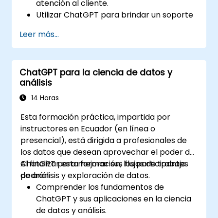
atención al cliente.
Utilizar ChatGPT para brindar un soporte
al cliente personalizado y eficiente.
Leer más...
Desarrollar chatbots automatizados
impulsados por ChatGPT para atender
las consultas de los clientes.
ChatGPT para la ciencia de datos y
Implementar las mejores prácticas para
análisis
aprovechar ChatGPT en escenarios de
atención al cliente.
14 Horas
Esta formación práctica, impartida por
instructores en Ecuador (en línea o
presencial), está dirigida a profesionales de
los datos que desean aprovechar el poder de
ChatGPT para mejorar sus flujos de trabajo
Al finalizar esta formación, los participantes
de análisis y exploración de datos.
podrán:
Comprender los fundamentos de
ChatGPT y sus aplicaciones en la ciencia
de datos y análisis.