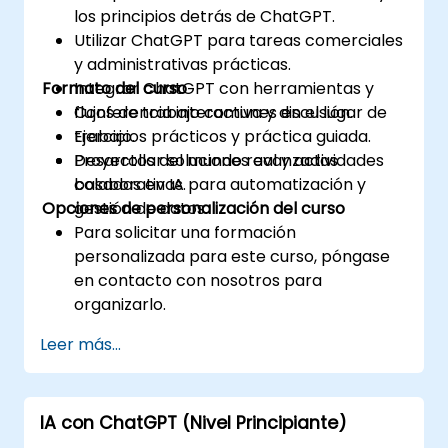
los principios detrás de ChatGPT.
Utilizar ChatGPT para tareas comerciales
y administrativas prácticas.
Formato del curso
Integrar ChatGPT con herramientas y
flujos de trabajo comunes en el lugar de
Conferencia interactiva y discusión.
trabajo.
Ejercicios prácticos y práctica guiada.
Desarrollar soluciones avanzadas
Proyectos del mundo real y actividades
basadas en IA para automatización y
colaborativas.
Opciones de personalización del curso
gestión de datos.
Para solicitar una formación
personalizada para este curso, póngase
en contacto con nosotros para
organizarlo.
Leer más...
IA con ChatGPT (Nivel Principiante)