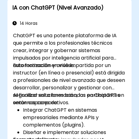
Explorar las nuevas características y
IA con ChatGPT (Nivel Avanzado)
funcionalidades ofrecidas por GPT-4
para mejorar sus aplicaciones.
Personalizar y ajustar finamente (fine-
14 Horas
tune) ChatGPT para aplicaciones
ChatGPT es una potente plataforma de IA
específicas.
que permite a los profesionales técnicos
crear, integrar y gobernar sistemas
impulsados por inteligencia artificial para
automatización y análisis.
Esta formación en vivo impartida por un
instructor (en línea o presencial) está dirigida
a profesionales de nivel avanzado que deseen
desarrollar, personalizar y gestionar con
seguridad soluciones basadas en ChatGPT en
Al finalizar esta formación, los participantes
entornos corporativos.
serán capaces de:
Integrar ChatGPT en sistemas
empresariales mediante APIs y
complementos (plugins).
Diseñar e implementar soluciones