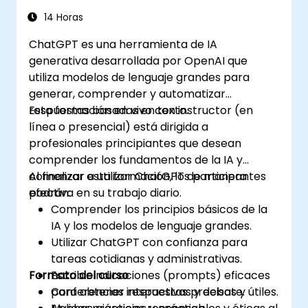
14 Horas
ChatGPT es una herramienta de IA
generativa desarrollada por OpenAI que
utiliza modelos de lenguaje grandes para
generar, comprender y automatizar
respuestas basadas en texto.
Esta formación en vivo con instructor (en
línea o presencial) está dirigida a
profesionales principiantes que desean
comprender los fundamentos de la IA y
comenzar a utilizar ChatGPT de manera
Al finalizar esta formación, los participantes
efectiva en su trabajo diario.
podrán:
Comprender los principios básicos de la
IA y los modelos de lenguaje grandes.
Utilizar ChatGPT con confianza para
tareas cotidianas y administrativas.
Formato del curso
Escribir indicaciones (prompts) eficaces
para obtener respuestas precisas y útiles.
Conferencias interactivas y debate.