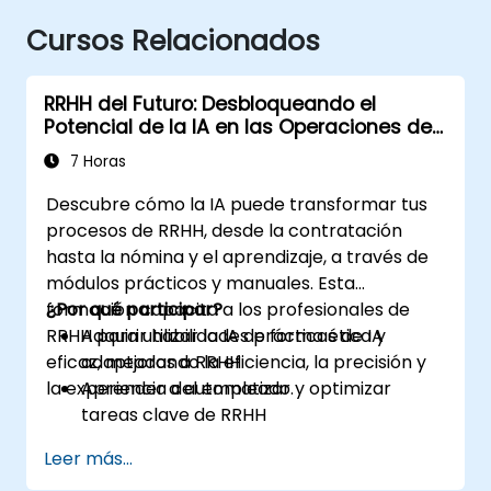
Cursos Relacionados
RRHH del Futuro: Desbloqueando el
Potencial de la IA en las Operaciones de
Personas
7 Horas
Descubre cómo la IA puede transformar tus
procesos de RRHH, desde la contratación
hasta la nómina y el aprendizaje, a través de
módulos prácticos y manuales. Esta
formación capacita a los profesionales de
¿Por qué participar?
RRHH para utilizar la IA de forma ética y
Adquirir habilidades prácticas de IA
eficaz, mejorando la eficiencia, la precisión y
adaptadas a RRHH
la experiencia del empleado.
Aprender a automatizar y optimizar
tareas clave de RRHH
Comprender el uso ético y la gestión de
Leer más...
riesgos