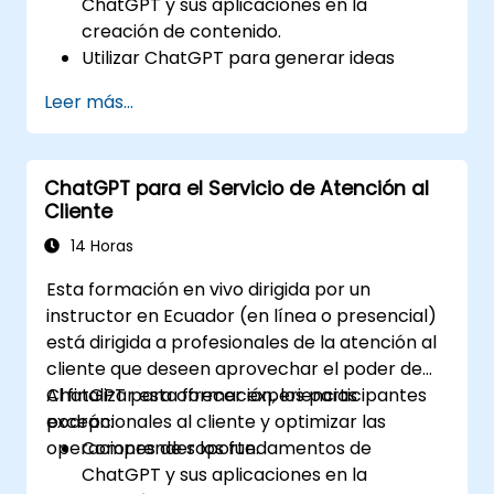
ChatGPT y sus aplicaciones en la
creación de contenido.
Utilizar ChatGPT para generar ideas
creativas y superar el bloqueo del
Leer más...
escritor.
Mejorar la calidad y relevancia del
contenido con la ayuda de ChatGPT.
ChatGPT para el Servicio de Atención al
Aplicar las mejores prácticas para usar
Cliente
ChatGPT en flujos de trabajo de creación
de contenido.
14 Horas
Esta formación en vivo dirigida por un
instructor en Ecuador (en línea o presencial)
está dirigida a profesionales de la atención al
cliente que deseen aprovechar el poder de
ChatGPT para ofrecer experiencias
Al finalizar esta formación, los participantes
excepcionales al cliente y optimizar las
podrán:
operaciones de soporte.
Comprender los fundamentos de
ChatGPT y sus aplicaciones en la