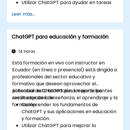
Utilizar ChatGPT para ayudar en tareas
de exploración y análisis de datos.
Leer más...
Aprovechar ChatGPT para generar
conocimientos y respaldar procesos de
toma de decisiones.
ChatGPT para educación y formación
Implementar las mejores prácticas para
integrar ChatGPT en los flujos de trabajo
de la ciencia de datos.
14 Horas
Esta formación en vivo con instructor en
Ecuador (en línea o presencial) está dirigida a
profesionales del sector educativo y
formativo que desean aprovechar el
potencial de ChatGPT para mejorar los
Al finalizar esta formación, los participantes
resultados de la enseñanza, el aprendizaje y la
serán capaces de:
formación.
Comprender los fundamentos de
ChatGPT y sus aplicaciones en educación
y formación.
Utilizar ChatGPT para mejorar la