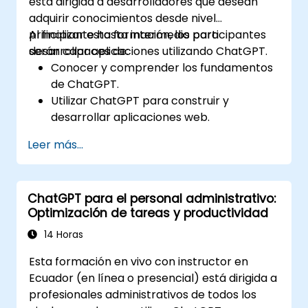
está dirigida a desarrolladores que desean
adquirir conocimientos desde nivel
principiante hasta intermedio para
Al finalizar esta formación, los participantes
desarrollar aplicaciones utilizando ChatGPT.
serán capaces de:
Conocer y comprender los fundamentos
de ChatGPT.
Utilizar ChatGPT para construir y
desarrollar aplicaciones web.
Aprender las mejores prácticas de
Leer más...
ChatGPT y sus aplicaciones en el mundo
real.
ChatGPT para el personal administrativo:
Optimización de tareas y productividad
14 Horas
Esta formación en vivo con instructor en
Ecuador (en línea o presencial) está dirigida a
profesionales administrativos de todos los