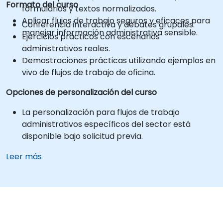
Formato del curso
formularios y textos normalizados.
Aplicar flujos de trabajo seguros y eficaces para
Conferencia interactiva y debates grupales.
manejar información administrativa sensible.
Ejercicios prácticos con escenarios
administrativos reales.
Demostraciones prácticas utilizando ejemplos en
vivo de flujos de trabajo de oficina.
Opciones de personalización del curso
La personalización para flujos de trabajo
administrativos específicos del sector está
disponible bajo solicitud previa.
Leer más