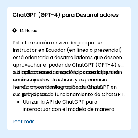
Preparar tu función de RRHH para el
futuro
ChatGPT (GPT-4) para Desarrolladores
14 Horas
Esta formación en vivo dirigida por un
instructor en Ecuador (en línea o presencial)
está orientada a desarrolladores que deseen
aprovechar el poder de ChatGPT (GPT-4) en
sus aplicaciones. Los participantes adquirirán
Al finalizar esta formación, los participantes
conocimientos prácticos y experiencia
serán capaces de:
hands-on en la integración de ChatGPT en
Comprender la arquitectura y los
sus proyectos.
principios de funcionamiento de ChatGPT.
Utilizar la API de ChatGPT para
interactuar con el modelo de manera
programática.
Leer más...
Desarrollar agentes conversacionales y
chatbots utilizando ChatGPT.