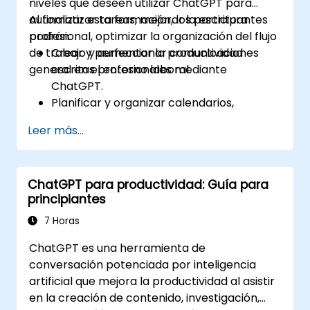
niveles que deseen utilizar ChatGPT para
automatizar tareas, mejorar la escritura
Al finalizar esta formación, los participantes
profesional, optimizar la organización del flujo
podrán:
de trabajo y aumentar la productividad
Crear y perfeccionar comunicaciones
general en el entorno laboral.
escritas profesionales mediante
ChatGPT.
Planificar y organizar calendarios,
reuniones y tareas utilizando indicaciones
Leer más...
generadas por inteligencia artificial.
Generar y analizar contenido
administrativo como informes y
ChatGPT para productividad: Guía para
resúmenes.
principiantes
Integrar ChatGPT con herramientas de
productividad y automatizar flujos de
7 Horas
trabajo rutinarios.
ChatGPT es una herramienta de
conversación potenciada por inteligencia
artificial que mejora la productividad al asistir
en la creación de contenido, investigación,