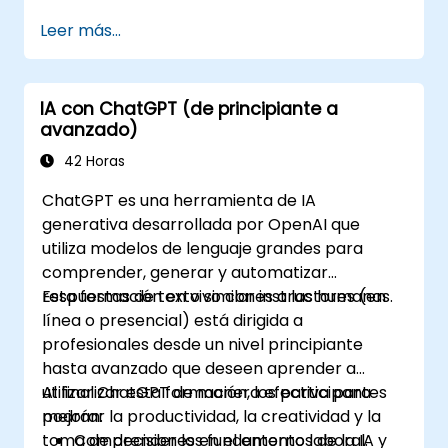
Leer más...
IA con ChatGPT (de principiante a
avanzado)
42 Horas
ChatGPT es una herramienta de IA
generativa desarrollada por OpenAI que
utiliza modelos de lenguaje grandes para
comprender, generar y automatizar
respuestas de texto similares a las humanas.
Esta formación en vivo con instructores (en
línea o presencial) está dirigida a
profesionales desde un nivel principiante
hasta avanzado que deseen aprender a
utilizar ChatGPT de manera efectiva para
Al finalizar esta formación, los participantes
mejorar la productividad, la creatividad y la
podrán:
toma de decisiones en el entorno laboral.
Comprender los fundamentos de la IA y