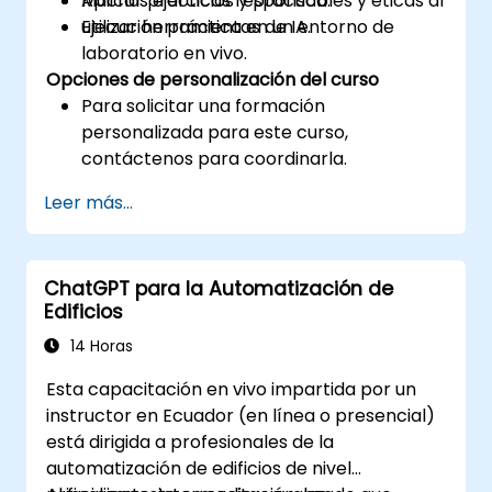
Aplicar prácticas responsables y éticas al
Muchas ejercicios y práctica.
utilizar herramientas de IA.
Ejecución práctica en un entorno de
laboratorio en vivo.
Opciones de personalización del curso
Para solicitar una formación
personalizada para este curso,
contáctenos para coordinarla.
Leer más...
ChatGPT para la Automatización de
Edificios
14 Horas
Esta capacitación en vivo impartida por un
instructor en Ecuador (en línea o presencial)
está dirigida a profesionales de la
automatización de edificios de nivel