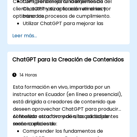
ChatGPT para mejorar la experiencia del
Comprender los fundamentos de
cliente, automatizar tareas rutinarias y
ChatGPT y su aplicación en el sector
optimizar los procesos de cumplimiento.
bancario.
Utilizar ChatGPT para mejorar las
interacciones con los clientes y
Leer más...
proporcionar orientación financiera
personalizada.
Automatizar tareas bancarias rutinarias
ChatGPT para la Creación de Contenidos
usando ChatGPT.
Implementar ChatGPT para el
cumplimiento normativo y la gestión de
14 Horas
riesgos en las operaciones bancarias.
Esta formación en vivo, impartida por un
instructor en Ecuador (en línea o presencial),
está dirigida a creadores de contenido que
deseen aprovechar ChatGPT para producir
contenido atractivo y de alta calidad de
Al finalizar esta formación, los participantes
manera eficiente.
serán capaces de:
Comprender los fundamentos de