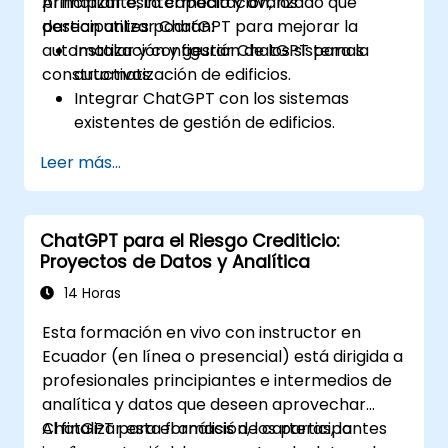
principiante, intermedio y avanzado que
Al finalizar esta capacitación, los
desean utilizar ChatGPT para mejorar la
participantes podrán:
automatización y gestión de los sistemas
Instalar y configurar ChatGPT para la
constructivos.
automatización de edificios.
Integrar ChatGPT con los sistemas
existentes de gestión de edificios.
Automatizar el control de iluminación,
Leer más...
HVAC (calefacción, ventilación y aire
acondicionado) y sistemas de seguridad
contra incendios utilizando ChatGPT.
ChatGPT para el Riesgo Crediticio:
Desarrollar e implementar scripts
Proyectos de Datos y Analítica
personalizados de automatización.
Monitorear y gestionar los sistemas del
14 Horas
edificio mediante insights impulsados por
Esta formación en vivo con instructor en
inteligencia artificial.
Ecuador (en línea o presencial) está dirigida a
profesionales principiantes e intermedios de
analítica y datos que deseen aprovechar
ChatGPT para el análisis de carteras, la
Al finalizar esta formación, los participantes