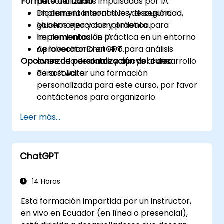
Formato del curso
personalizadas impulsadas por IA.
Implementar controles de seguridad,
Diccionario interactivo y discusión.
gobernanza y cumplimiento para
Muchos ejercicios y práctica.
herramientas de IA.
Implementación práctica en un entorno
Aprovechar ChatGPT para análisis
de laboratorio en vivo.
Opciones de personalización del curso
avanzado de datos y apoyo al desarrollo
de software.
Para solicitar una formación
personalizada para este curso, por favor
contáctenos para organizarlo.
Leer más...
ChatGPT
14 Horas
Esta formación impartida por un instructor,
en vivo en Ecuador (en línea o presencial),