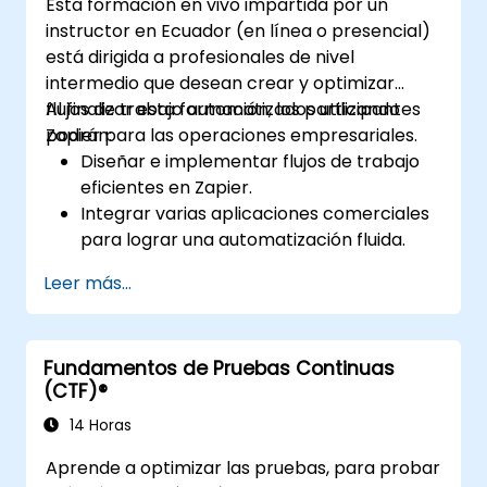
Esta formación en vivo impartida por un
instructor en Ecuador (en línea o presencial)
está dirigida a profesionales de nivel
intermedio que desean crear y optimizar
flujos de trabajo automatizados utilizando
Al finalizar esta formación, los participantes
Zapier para las operaciones empresariales.
podrán:
Diseñar e implementar flujos de trabajo
eficientes en Zapier.
Integrar varias aplicaciones comerciales
para lograr una automatización fluida.
Optimizar el rendimiento de los Zaps y
Leer más...
resolver problemas comunes.
Escalar la automatización de flujos de
trabajo para satisfacer las necesidades
Fundamentos de Pruebas Continuas
empresariales.
(CTF)®
14 Horas
Aprende a optimizar las pruebas, para probar