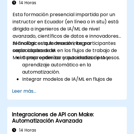
14 Horas
Esta formación presencial impartida por un
instructor en Ecuador (en línea o in situ) está
dirigida a ingenieros de IA/ML de nivel
avanzado, científicos de datos e innovadores
tecnológicos que desean integrar
Al finalizar esta formación, los participantes
capacidades de IA en los flujos de trabajo de
serán capaces de:
Make para optimizar y automatizar procesos.
Comprender las capacidades de IA y
aprendizaje automático en la
automatización.
Integrar modelos de IA/ML en flujos de
trabajo de Make mediante APIs.
Leer más...
Implementar análisis de sentimiento,
modelado predictivo y toma de
decisiones basada en datos.
Integraciones de API con Make:
Optimizar y escalar flujos de trabajo de
Automatización Avanzada
automatización impulsados por IA.
14 Horas