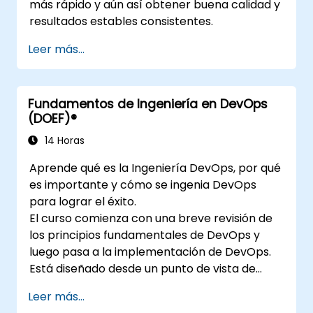
más rápido y aún así obtener buena calidad y
resultados estables consistentes.
Leer más...
Fundamentos de Ingeniería en DevOps
(DOEF)®
14 Horas
Aprende qué es la Ingeniería DevOps, por qué
es importante y cómo se ingenia DevOps
para lograr el éxito.
El curso comienza con una breve revisión de
los principios fundamentales de DevOps y
luego pasa a la implementación de DevOps.
Está diseñado desde un punto de vista de
ingeniería y cubre temas como DevOps en
Leer más...
relación con otros marcos, tecnologías,