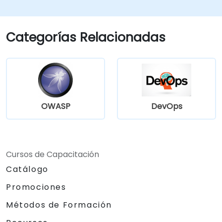
electrónico y herramientas de análisis.
Optimizar y resolver incidencias en los
flujos de trabajo de automatización para
Categorías Relacionadas
lograr la máxima eficiencia.
OWASP
DevOps
Cursos de Capacitación
Catálogo
Promociones
Métodos de Formación