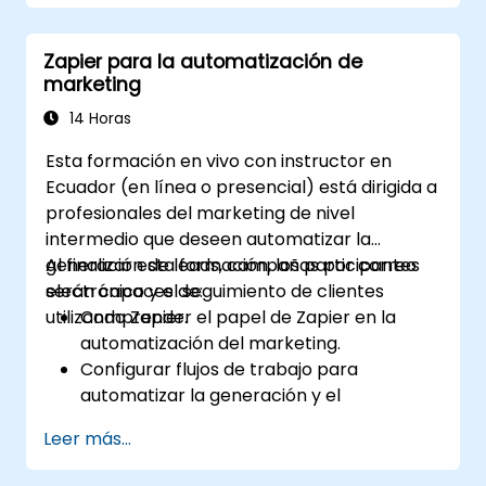
Optimizar los flujos de trabajo de
marketing y ventas.
Zapier para la automatización de
marketing
14 Horas
Esta formación en vivo con instructor en
Ecuador (en línea o presencial) está dirigida a
profesionales del marketing de nivel
intermedio que deseen automatizar la
generación de leads, campañas por correo
Al finalizar esta formación, los participantes
electrónico y el seguimiento de clientes
serán capaces de:
utilizando Zapier.
Comprender el papel de Zapier en la
automatización del marketing.
Configurar flujos de trabajo para
automatizar la generación y el
seguimiento de leads.
Leer más...
Integrar herramientas de marketing,
como CRM, plataformas de correo