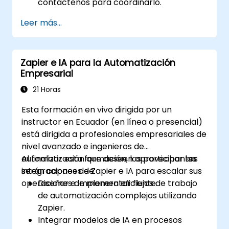
contáctenos para coordinarlo.
Leer más...
Zapier e IA para la Automatización
Empresarial
21 Horas
Esta formación en vivo dirigida por un
instructor en Ecuador (en línea o presencial)
está dirigida a profesionales empresariales de
nivel avanzado e ingenieros de
automatización que deseen aprovechar las
Al finalizar esta formación, los participantes
integraciones de Zapier e IA para escalar sus
serán capaces de:
operaciones de manera eficiente.
Diseñar e implementar flujos de trabajo
de automatización complejos utilizando
Zapier.
Integrar modelos de IA en procesos