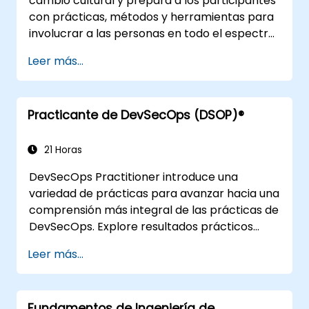
cambio cultural y prepara a los participantes
con prácticas, métodos y herramientas para
involucrar a las personas en todo el espectro
de DevOps mediante el uso de escenarios
Leer más...
reales y estudios de caso. Al finalizar el curso,
los participantes tendrán elementos
prácticos que podrán aplicar nuevamente en
Practicante de DevSecOps (DSOP)®
la oficina, como la comprensión del mapeo
del flujo de valor.
21 Horas
DevSecOps Practitioner introduce una
variedad de prácticas para avanzar hacia una
comprensión más integral de las prácticas de
DevSecOps. Explore resultados prácticos
encontrando la combinación adecuada de
Leer más...
personas, construyendo procesos para
acelerar el valor y comparando las opciones
tecnológicas disponibles hoy en día. Dirigido a
Fundamentos de Ingeniería de