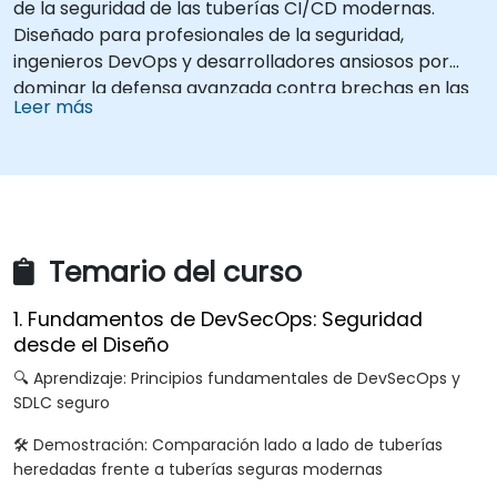
de la seguridad de las tuberías CI/CD modernas.
Diseñado para profesionales de la seguridad,
ingenieros DevOps y desarrolladores ansiosos por
dominar la defensa avanzada contra brechas en las
Leer más
tuberías, la formación combina simulaciones de
ataques en vivo con herramientas líderes de la
industria y técnicas de defensa prácticas.
Temario del curso
1. Fundamentos de DevSecOps: Seguridad
desde el Diseño
🔍 Aprendizaje: Principios fundamentales de DevSecOps y
SDLC seguro
🛠️ Demostración: Comparación lado a lado de tuberías
heredadas frente a tuberías seguras modernas