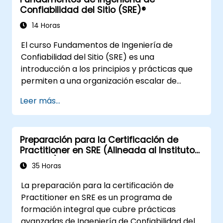
organizaciones que se han transformado
Confiabilidad del Sitio (SRE)®
recientemente y buscan mejorar sus
habilidades y conciencia en DevSecOps.
14 Horas
El curso Fundamentos de Ingeniería de
Confiabilidad del Sitio (SRE) es una
introducción a los principios y prácticas que
permiten a una organización escalar de
manera confiable y económica sus servicios
Leer más...
críticos. Introducir una dimensión de
confiabilidad del sitio requiere una
reorientación organizacional, un nuevo
Preparación para la Certificación de
enfoque en la ingeniería y la automatización, y
Practitioner en SRE (Alineada al Instituto
la adopción de diversos paradigmas de
DevOps)
trabajo innovadores.
35 Horas
La preparación para la certificación de
Practitioner en SRE es un programa de
formación integral que cubre prácticas
avanzadas de Ingeniería de Confiabilidad del