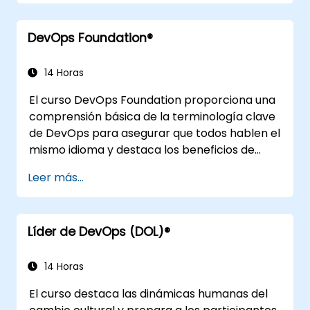
prácticas de diseño de aplicaciones,
integración continua, entrega y despliegue
DevOps Foundation®
continuos, pruebas continuas,
infraestructuras elásticas, monitoreo,
métricas, observabilidad, gobernanza,
14 Horas
aspectos humanos y tendencias futuras en la
El curso DevOps Foundation proporciona una
ingeniería DevOps.
comprensión básica de la terminología clave
de DevOps para asegurar que todos hablen el
mismo idioma y destaca los beneficios de
DevOps para apoyar el éxito organizacional.
Leer más...
Líder de DevOps (DOL)®
14 Horas
El curso destaca las dinámicas humanas del