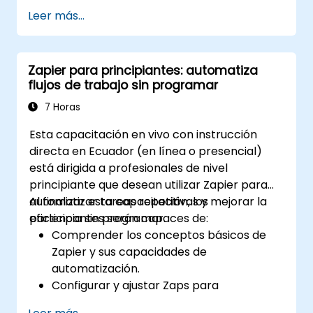
empresariales para obtener
Leer más...
perspectivas predictivas.
Optimizar las operaciones automatizando
tareas en múltiples plataformas.
Zapier para principiantes: automatiza
Supervisar y solucionar problemas en
flujos de trabajo sin programar
flujos de trabajo automatizados para
mejorar continuamente.
7 Horas
Esta capacitación en vivo con instrucción
directa en Ecuador (en línea o presencial)
está dirigida a profesionales de nivel
principiante que desean utilizar Zapier para
automatizar tareas repetitivas y mejorar la
Al finalizar esta capacitación, los
eficiencia sin programar.
participantes serán capaces de:
Comprender los conceptos básicos de
Zapier y sus capacidades de
automatización.
Configurar y ajustar Zaps para
automatizar tareas.