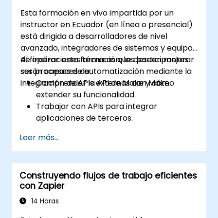
Esta formación en vivo impartida por un
instructor en Ecuador (en línea o presencial)
está dirigida a desarrolladores de nivel
avanzado, integradores de sistemas y equipos
de operaciones técnicas que deseen mejorar
Al finalizar esta formación, los participantes
sus procesos de automatización mediante la
serán capaces de:
integración de APIs externas con Make.
Comprender la API de Make y cómo
extender su funcionalidad.
Trabajar con APIs para integrar
aplicaciones de terceros.
Crear conectores personalizados para
Leer más...
aplicaciones no compatibles.
Utilizar técnicas avanzadas de
automatización con Make y APIs.
Construyendo flujos de trabajo eficientes
con Zapier
14 Horas