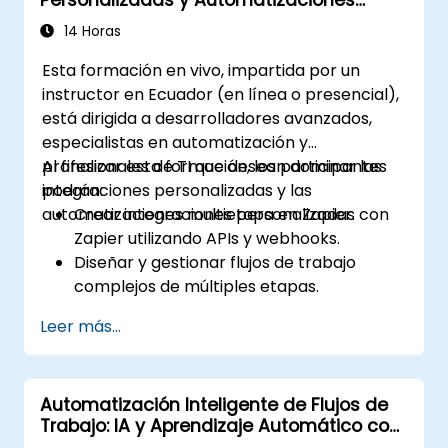
Multietapa
14 Horas
Esta formación en vivo, impartida por un
instructor en Ecuador (en línea o presencial),
está dirigida a desarrolladores avanzados,
especialistas en automatización y
profesionales de TI que desean dominar las
Al finalizar esta formación, los participantes
integraciones personalizadas y las
podrán:
automatizaciones multietapa en Zapier.
Crear integraciones personalizadas con
Zapier utilizando APIs y webhooks.
Diseñar y gestionar flujos de trabajo
complejos de múltiples etapas.
Optimizar y depurar flujos de
Leer más...
automatización avanzados.
Integrar Zapier con aplicaciones
propietarias o menos comunes.
Automatización Inteligente de Flujos de
Trabajo: IA y Aprendizaje Automático con
Make