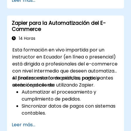
Leer más...
Integrar herramientas empresariales
populares con Zapier.
Gestionar y optimizar flujos de trabajo
Zapier para la Automatización del E-
automatizados.
Commerce
14 Horas
Esta formación en vivo impartida por un
instructor en Ecuador (en línea o presencial)
está dirigida a profesionales del e-commerce
con nivel intermedio que deseen automatizar
el procesamiento de pedidos, pagos y
Al finalizar esta formación, los participantes
atención al cliente utilizando Zapier.
serán capaces de:
Automatizar el procesamiento y
cumplimiento de pedidos.
Sincronizar datos de pagos con sistemas
contables.
Mejorar la atención al cliente mediante la
Leer más...
automatización.