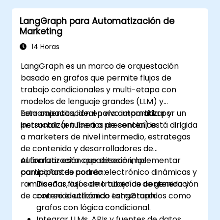
LangGraph para Automatización de
Marketing
14 Horas
LangGraph es un marco de orquestación
basado en grafos que permite flujos de
trabajo condicionales y multi-etapa con
modelos de lenguaje grandes (LLM) y
herramientas, ideal para automatizar y
Esta capacitación en vivo impartida por un
personalizar tuberías de contenido.
instructor (en línea o presencial) está dirigida
a marketers de nivel intermedio, estrategas
de contenido y desarrolladores de
automatización que desean implementar
Al finalizar esta capacitación, los
campañas de correo electrónico dinámicas y
participantes podrán:
ramificadas, así como tuberías de generación
Diseñar flujos de trabajo de contenido y
de contenido utilizando LangGraph.
correo electrónico estructurados como
grafos con lógica condicional.
Integrar LLMs, APIs y fuentes de datos