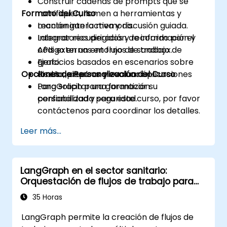
Construir cadenas de prompts que se
Formato del Curso
ramifiquen, llamen a herramientas y
mantengan la memoria.
Lección interactiva y discusión guiada.
Integrar recuperación de información y
Laboratorios dirigidos y recorrido por el
APIs externas en flujos de trabajo de
código en un entorno de sandbox.
grafo.
Ejercicios basados en escenarios sobre
Opciones de Personalización del Curso
Probar, depurar y evaluar aplicaciones
diseño, pruebas y evaluación.
LangGraph para garantizar su
Para solicitar una formación
confiabilidad y seguridad.
personalizada para este curso, por favor
contáctenos para coordinar los detalles.
Leer más...
LangGraph en el sector sanitario:
Orquestación de flujos de trabajo para
entornos regulados
35 Horas
LangGraph permite la creación de flujos de