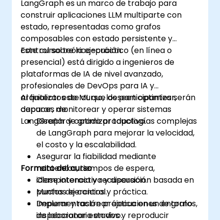
LangGraph es un marco de trabajo para
construir aplicaciones LLM multiparte con
estado, representadas como grafos
composables con estado persistente y
control sobre la ejecución.
Este curso teórico-práctico (en línea o
presencial) está dirigido a ingenieros de
plataformas de IA de nivel avanzado,
profesionales de DevOps para IA y
arquitectos de ML que deseen optimizar,
Al finalizar este curso, los participantes serán
depurar, monitorear y operar sistemas
capaces de:
LangGraph de grado productivo.
Diseñar y optimizar topologías complejas
de LangGraph para mejorar la velocidad,
el costo y la escalabilidad.
Asegurar la fiabilidad mediante
Formato del curso
reintentos, tiempos de espera,
idempotencia y recuperación basada en
Clase interactiva y discusión.
puntos de control.
Muchos ejercicios y práctica.
Depurar y rastrear ejecuciones de grafos,
Implementación práctica en un entorno
inspeccionar estados y reproducir
de laboratorio en vivo.