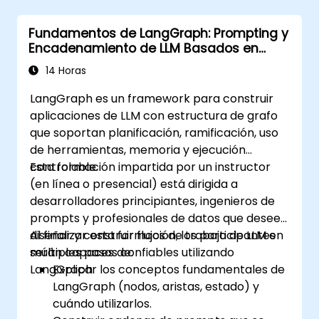
Fundamentos de LangGraph: Prompting y
Encadenamiento de LLM Basados en
Grafos
14 Horas
LangGraph es un framework para construir
aplicaciones de LLM con estructura de grafo
que soportan planificación, ramificación, uso
de herramientas, memoria y ejecución
controlable.
Esta formación impartida por un instructor
(en línea o presencial) está dirigida a
desarrolladores principiantes, ingenieros de
prompts y profesionales de datos que deseen
diseñar y construir flujos de trabajo de LLM en
Al finalizar esta formación, los participantes
múltiples pasos confiables utilizando
serán capaces de:
LangGraph.
Explicar los conceptos fundamentales de
LangGraph (nodos, aristas, estado) y
cuándo utilizarlos.