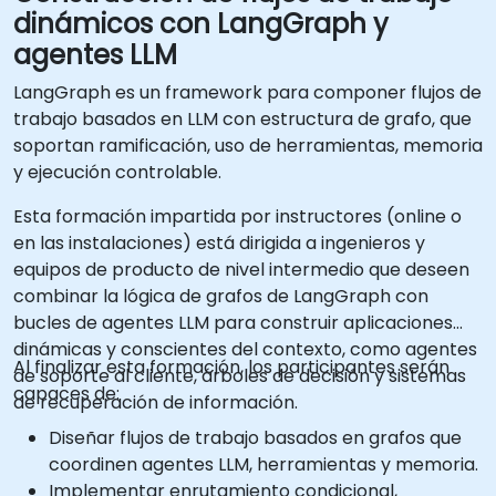
dinámicos con LangGraph y
agentes LLM
LangGraph es un framework para componer flujos de
trabajo basados en LLM con estructura de grafo, que
soportan ramificación, uso de herramientas, memoria
y ejecución controlable.
Esta formación impartida por instructores (online o
en las instalaciones) está dirigida a ingenieros y
equipos de producto de nivel intermedio que deseen
combinar la lógica de grafos de LangGraph con
bucles de agentes LLM para construir aplicaciones
dinámicas y conscientes del contexto, como agentes
Al finalizar esta formación, los participantes serán
de soporte al cliente, árboles de decisión y sistemas
capaces de:
de recuperación de información.
Diseñar flujos de trabajo basados en grafos que
coordinen agentes LLM, herramientas y memoria.
Implementar enrutamiento condicional,