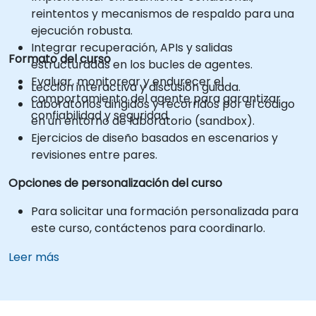
reintentos y mecanismos de respaldo para una
ejecución robusta.
Integrar recuperación, APIs y salidas
Formato del curso
estructuradas en los bucles de agentes.
Evaluar, monitorear y endurecer el
Lección interactiva y discusión guiada.
comportamiento del agente para garantizar
Laboratorios dirigidos y recorridos por el código
confiabilidad y seguridad.
en un entorno de laboratorio (sandbox).
Ejercicios de diseño basados en escenarios y
revisiones entre pares.
Opciones de personalización del curso
Para solicitar una formación personalizada para
este curso, contáctenos para coordinarlo.
Leer más