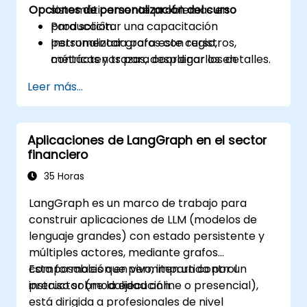
Opciones de personalización del curso
sistemáticamente problemas en
producción.
Para solicitar una capacitación
Instrumentar grafos con registros,
personalizada para este curso,
métricas y trazas, desplegarlos en
contáctenos para coordinar los detalles.
producción y monitorear SLAs y costos.
Leer más...
Aplicaciones de LangGraph en el sector
financiero
35 Horas
LangGraph es un marco de trabajo para
construir aplicaciones de LLM (modelos de
lenguaje grandes) con estado persistente y
múltiples actores, mediante grafos
composables que permiten un control
Esta formación en vivo, impartida por un
preciso sobre la ejecución.
instructor (modalidad online o presencial),
está dirigida a profesionales de nivel