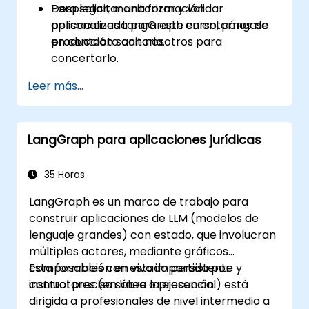
Desplegar, monitorizar y validar
Para solicitar una formación
aplicaciones LangGraph en entornos de
personalizada para este curso, póngase
producción sanitaria.
en contacto con nosotros para
concertarlo.
Leer más...
LangGraph para aplicaciones jurídicas
35 Horas
LangGraph es un marco de trabajo para
construir aplicaciones de LLM (modelos de
lenguaje grandes) con estado, que involucran
múltiples actores, mediante gráficos
composables con estado persistente y
Esta formación en vivo impartida por
control preciso sobre la ejecución.
instructores (en línea o presencial) está
dirigida a profesionales de nivel intermedio a