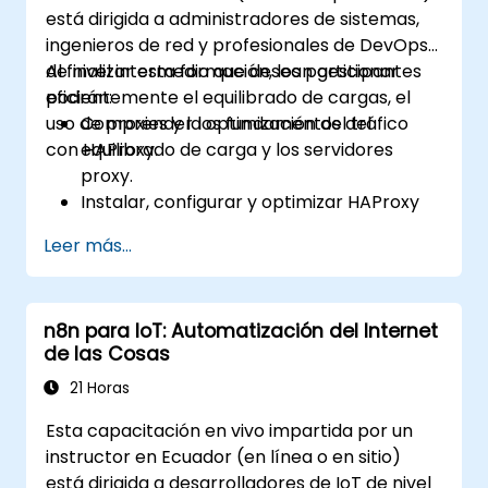
está dirigida a administradores de sistemas,
ingenieros de red y profesionales de DevOps
de nivel intermedio que desean gestionar
Al finalizar esta formación, los participantes
eficientemente el equilibrado de cargas, el
podrán:
uso de proxies y la optimización del tráfico
Comprender los fundamentos del
con HAProxy.
equilibrado de carga y los servidores
proxy.
Instalar, configurar y optimizar HAProxy
para diversos casos de uso.
Leer más...
Utilizar características avanzadas como
ACLs, manipulación de cabeceras HTTP y
registro de eventos para mejorar el
n8n para IoT: Automatización del Internet
control.
de las Cosas
Monitorear y solucionar problemas de
HAProxy para obtener el máximo
21 Horas
rendimiento y confiabilidad.
Esta capacitación en vivo impartida por un
instructor en Ecuador (en línea o en sitio)
está dirigida a desarrolladores de IoT de nivel