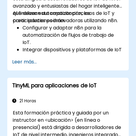
avanzado y entusiastas del hogar inteligente
que desean automatizar procesos de IoT y
Al finalizar esta capacitación, los
crear soluciones innovadoras utilizando n8n.
participantes podrán:
Configurar y adaptar n8n para la
automatización de flujos de trabajo de
IoT.
Integrar dispositivos y plataformas de IoT
utilizando nodos y conectores de n8n.
Leer más...
Implementar flujos de trabajo
personalizados para automatizar tareas y
procesos de IoT.
TinyML para aplicaciones de IoT
Utilizar protocolos de IoT como MQTT y
APIs REST dentro de los flujos de trabajo
de n8n.
21 Horas
Monitorear, solucionar problemas y
Esta formación práctica y guiada por un
optimizar flujos de trabajo de
instructor en <ubicación> (en línea o
automatización de IoT.
presencial) está dirigida a desarrolladores de
IoT de nivel intermedio, ingenieros integrados