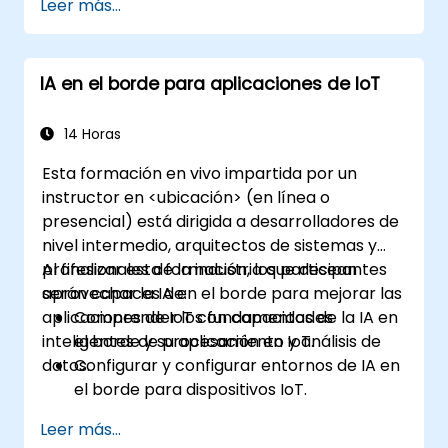
Leer más...
de manufactura, logística y energía.
Diferenciar entre las arquitecturas y
escenarios de implementación de la
IA en el borde para aplicaciones de IoT
computación en el borde y en la nube.
Implementar soluciones de computación
en el borde para el mantenimiento
14 Horas
predictivo y la toma de decisiones en
Esta formación en vivo impartida por un
tiempo real.
instructor en <ubicación> (en línea o
presencial) está dirigida a desarrolladores de
nivel intermedio, arquitectos de sistemas y
profesionales de la industria que desean
Al finalizar esta formación, los participantes
aprovechar la IA en el borde para mejorar las
serán capaces de:
aplicaciones de IoT con capacidades
Comprender los fundamentos de la IA en
inteligentes de procesamiento y análisis de
el borde y su aplicación en IoT.
datos.
Configurar y configurar entornos de IA en
el borde para dispositivos IoT.
Desarrollar e implementar modelos de IA
Leer más...
en dispositivos de borde para