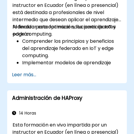
instructor en Ecuador (en línea o presencial)
está destinada a profesionales de nivel
intermedio que desean aplicar el aprendizaje
federado para optimizar soluciones de IoT y
Al finalizar esta formación, los participantes
edge computing.
podrán:
Comprender los principios y beneficios
del aprendizaje federado en IoT y edge
computing.
Implementar modelos de aprendizaje
federado en dispositivos IoT para
Leer más...
procesamiento de IA descentralizado.
Reducir la latencia y mejorar la toma de
decisiones en tiempo real en entornos de
Administración de HAProxy
edge computing.
Abordar los desafíos relacionados con la
privacidad de los datos y las limitaciones
14 Horas
de red en sistemas IoT.
Esta formación en vivo impartida por un
instructor en Ecuador (en línea o presencial)