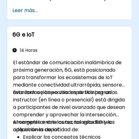
optimizar su rendimiento y seguridad.
estas relaciones tecnológicas (5G / IoT) y
Leer más...
presentarle las direcciones de desarrollo de
la red, que desde sus orígenes estuvo
dedicada al mundo inteligente.
6G e IoT
14 Horas
El estándar de comunicación inalámbrica de
próxima generación, 6G, está posicionado
para transformar los ecosistemas de IoT
mediante conectividad ultrarrápida, sensores
avanzados y capacidades de IA integradas.
Esta formación en vivo impartida por un
instructor (en línea o presencial) está dirigida
a participantes de nivel avanzado que desean
comprender y aprovechar la intersección
emergente entre las tecnologías 6G y las
Al completar este curso, los estudiantes
aplicaciones de IoT.
adquirirán la capacidad de:
Explicar los conceptos técnicos