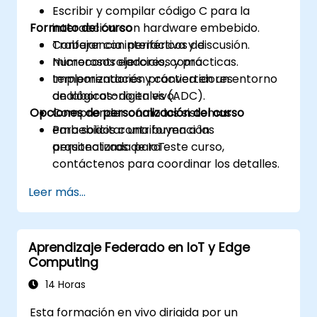
Escribir y compilar código C para la
Formato del curso
interacción con hardware embebido.
Trabajar con periféricos de
Conferencia interactiva y discusión.
microcontroladores, como
Numerosos ejercicios y prácticas.
temporizadores y convertidores
Implementación práctica en un entorno
analógicos-digitales (ADC).
de laboratorio en vivo.
Opciones de personalización del curso
Comprender cómo los sistemas
embebidos contribuyen a las
Para solicitar una formación
arquitecturas de IoT.
personalizada para este curso,
contáctenos para coordinar los detalles.
Leer más...
Aprendizaje Federado en IoT y Edge
Computing
14 Horas
Esta formación en vivo dirigida por un