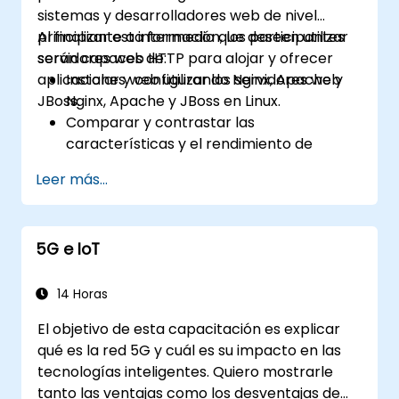
sistemas y desarrolladores web de nivel
principiante a intermedio que deseen utilizar
Al finalizar esta formación, los participantes
servidores web HTTP para alojar y ofrecer
serán capaces de:
aplicaciones web utilizando Nginx, Apache y
Instalar y configurar los servidores web
JBoss.
Nginx, Apache y JBoss en Linux.
Comparar y contrastar las
características y el rendimiento de
diferentes servidores web.
Leer más...
Utilizar módulos y complementos del
servidor web para ampliar la
funcionalidad y seguridad de los
5G e IoT
servidores web.
Utilizar herramientas y técnicas del
servidor web para monitorear y
14 Horas
solucionar problemas relacionados con
El objetivo de esta capacitación es explicar
él.
qué es la red 5G y cuál es su impacto en las
Aplicar mejores prácticas y
tecnologías inteligentes. Quiero mostrarle
recomendaciones del servidor web para
tanto las ventajas como los desventajas de