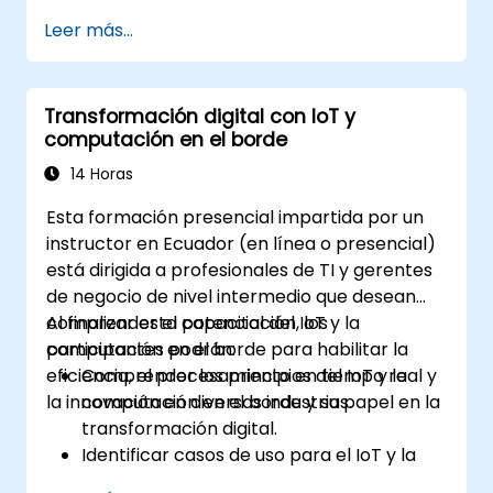
Data podría ayudar a las agencias a ahorrar
Datos Computacionales del Laboratorio
Leer más...
más de $500 mil millones mientras también
Nacional Oak Ridge ha puesto su sistema de
cumplen con los objetivos de la misión).
analítica de datos Piranha a disposición de
otras agencias. El sistema ha ayudado a
Transformación digital con IoT y
investigadores médicos a encontrar una
computación en el borde
conexión que puede alertar a los médicos
sobre aneurismas aórticos antes de que
14 Horas
ocurran. También se utiliza para tareas más
Esta formación presencial impartida por un
comunes, como filtrar currículos para
instructor en Ecuador (en línea o presencial)
conectar candidatos con gerentes de
está dirigida a profesionales de TI y gerentes
contratación.
de negocio de nivel intermedio que desean
comprender el potencial del IoT y la
Al finalizar esta capacitación, los
computación en el borde para habilitar la
participantes podrán:
eficiencia, el procesamiento en tiempo real y
Comprender los principios del IoT y la
la innovación en diversas industrias.
computación en el borde y su papel en la
transformación digital.
Identificar casos de uso para el IoT y la
computación en el borde en los sectores