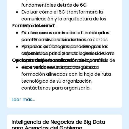
fundamentales detrás de 6G.
Evaluar cómo el 6G transformará la
comunicación y la arquitectura de los
Formato del curso
dispositivos IoT.
Evaluar casos de uso de IoT habilitados
Conferencias centradas en conceptos
por 6G en diversas industrias.
combinadas con discusiones expertas.
Preparar estrategias para integrar las
Ejercicios prácticos diseñados para
capacidades de 6G en soluciones de IoT
reforzar los principios de ingeniería clave.
Opciones de personalización del curso
existentes.
Exploración basada en casos y análisis de
escenarios en un entorno guiado.
Para versiones adaptadas de esta
formación alineadas con la hoja de ruta
tecnológica de su organización,
contáctenos para organizarla.
Leer más...
Inteligencia de Negocios de Big Data
para Agencias del Gobierno