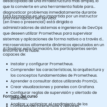
desacoplada de una infraestructura más amplia, lo
que la convierte en una herramienta fiable para
diagnosticar problemas inmediatamente durante
Esta formación en vivo impartida por un instructor
una interrupción del servicio.
(en línea o presencial) está dirigida a
administradores de sistemas e ingenieros de DevOps
que deseen utilizar Prometheus para supervisar
sistemas y aplicaciones de forma nativa o a través de
microservicios altamente dinámicos ejecutados en un
Al finalizar esta formación, los participantes serán
entorno en la nube.
capaces de:
Instalar y configurar Prometheus.
Comprender las características, la arquitectura y
los conceptos fundamentales de Prometheus.
Aprender a consultar datos utilizando PromQL.
Crear visualizaciones y paneles con Grafana.
Configurar reglas de supervisión y alertado de
Formato del curso
sistemas.
Analizar y optimizar el rendimiento de los
Conferencias interactivas y debates.