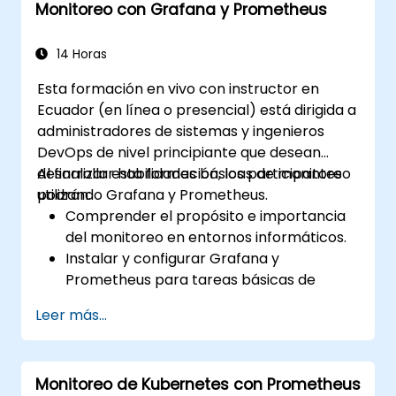
Monitoreo con Grafana y Prometheus
14 Horas
Esta formación en vivo con instructor en
Ecuador (en línea o presencial) está dirigida a
administradores de sistemas y ingenieros
DevOps de nivel principiante que desean
desarrollar habilidades básicas de monitoreo
Al finalizar esta formación, los participantes
utilizando Grafana y Prometheus.
podrán:
Comprender el propósito e importancia
del monitoreo en entornos informáticos.
Instalar y configurar Grafana y
Prometheus para tareas básicas de
monitoreo.
Leer más...
Crear paneles simples y alertas para
visualizar el rendimiento del sistema.
Aplicar buenas prácticas para
Monitoreo de Kubernetes con Prometheus
monitorear la disponibilidad y el