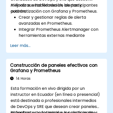
mejorar sus habilidades de alertas y
Al finalizar esta formación, los participantes
automatización con Grafana y Prometheus.
podrán:
Crear y gestionar reglas de alerta
avanzadas en Prometheus.
Integrar Prometheus Alertmanager con
herramientas externas mediante
webhooks.
Leer más...
Automatizar respuestas a alertas para
una resolución más rápida de incidentes.
Utilizar Grafana para visualizar y
Construcción de paneles efectivos con
gestionar las alertas de manera eficaz.
Grafana y Prometheus
14 Horas
Esta formación en vivo dirigida por un
instructor en Ecuador (en línea o presencial)
está destinada a profesionales intermedios
de DevOps y SRE que desean crear paneles
impactantes y optimizar sus prácticas de
Al finalizar esta formación, los participantes