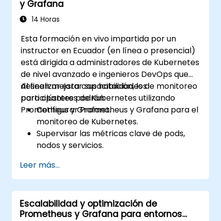
y Grafana
rendimiento del sistema.
14 Horas
Esta formación en vivo impartida por un
instructor en Ecuador (en línea o presencial)
está dirigida a administradores de Kubernetes
de nivel avanzado e ingenieros DevOps que
deseen mejorar sus habilidades de monitoreo
Al finalizar esta capacitación, los
para clústeres de Kubernetes utilizando
participantes podrán:
Prometheus y Grafana.
Configurar Prometheus y Grafana para el
monitoreo de Kubernetes.
Supervisar las métricas clave de pods,
nodos y servicios.
Crear dashboards dinámicos para
Leer más...
visualizar el estado y el rendimiento del
clúster.
Implementar estrategias de alertas para
Escalabilidad y optimización de
la resolución proactiva de problemas.
Prometheus y Grafana para entornos
Aplicar mejores prácticas para escalar