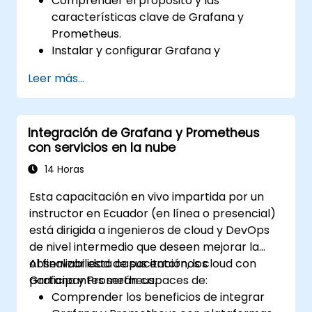
Comprender el propósito y las
características clave de Grafana y
Prometheus.
Instalar y configurar Grafana y
Prometheus en un entorno Linux.
Leer más...
Configurar fuentes de datos básicas y
paneles en Grafana.
Monitorear métricas del sistema y
Integración de Grafana y Prometheus
visualizar datos utilizando Prometheus.
con servicios en la nube
14 Horas
Esta capacitación en vivo impartida por un
instructor en Ecuador (en línea o presencial)
está dirigida a ingenieros de cloud y DevOps
de nivel intermedio que deseen mejorar la
observabilidad de sus entornos cloud con
Al finalizar esta capacitación, los
Grafana y Prometheus.
participantes serán capaces de:
Comprender los beneficios de integrar