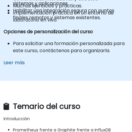
sistemas y aplicaciones.
Muchas ejercicios y prácticas.
Habilitar una integración segura con puntos
Implementación práctica en un entorno de
finales remotos y sistemas existentes.
laboratorio en vivo.
Opciones de personalización del curso
Para solicitar una formación personalizada para
este curso, contáctenos para organizarla.
Leer más
Temario del curso
Introducción
Prometheus frente a Graphite frente a InfluxDB