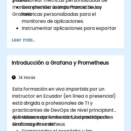
y monitorear métricas personalizadas de
podrán:
manera efectiva usando Prometheus y
Comprender la importancia de las
Grafana.
métricas personalizadas para el
monitoreo de aplicaciones.
Instrumentar aplicaciones para exportar
métricas personalizadas a Prometheus.
Leer más...
Crear y configurar dashboards en
Grafana para visualizar las métricas
personalizadas.
Introducción a Grafana y Prometheus
Aplicar buenas prácticas para integrar el
monitoreo en el ciclo de vida del
desarrollo.
14 Horas
Esta formación en vivo impartida por un
instructor en Ecuador (en línea o presencial)
está dirigida a profesionales de TI y
practicantes de DevOps de nivel principiante
que desean aprender los fundamentos de
Al finalizar esta formación, los participantes
Grafana y Prometheus.
serán capaces de: