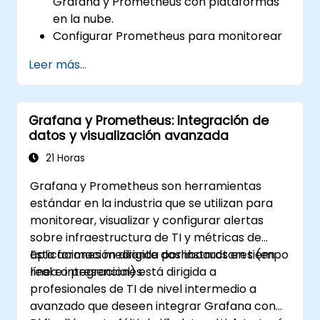
Grafana y Prometheus con plataformas
en la nube.
Configurar Prometheus para monitorear
recursos basados en la nube.
Leer más...
Configurar Grafana para visualizar
métricas de servicios en la nube.
Aprovechar herramientas e
Grafana y Prometheus: Integración de
integraciones nativas de la nube para
datos y visualización avanzada
garantizar la escalabilidad del monitoreo.
21 Horas
Grafana y Prometheus son herramientas
estándar en la industria que se utilizan para
monitorear, visualizar y configurar alertas
sobre infraestructura de TI y métricas de
aplicaciones mediante dashboards en tiempo
Esta formación dirigida por instructores (en
real e integraciones.
línea o presencial) está dirigida a
profesionales de TI de nivel intermedio a
avanzado que deseen integrar Grafana con