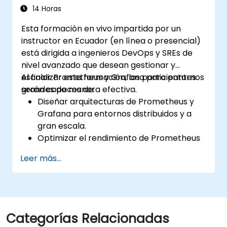
grandes
soluciones de monitoreo en entornos
14 Horas
Kubernetes.
Esta formación en vivo impartida por un
instructor en Ecuador (en línea o presencial)
está dirigida a ingenieros DevOps y SREs de
nivel avanzado que desean gestionar y
escalar Prometheus y Grafana para entornos
Al finalizar esta formación, los participantes
grandes de manera efectiva.
serán capaces de:
Diseñar arquitecturas de Prometheus y
Grafana para entornos distribuidos y a
gran escala.
Optimizar el rendimiento de Prometheus
para sistemas con alto tráfico.
Leer más...
Configurar Grafana para gestionar
grandes conjuntos de datos y
visualizaciones complejas.
Implementar estrategias avanzadas de
resolución de problemas y escalabilidad.
Categorías Relacionadas