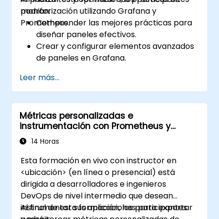
monitorización utilizando Grafana y
podrán:
Prometheus.
Comprender las mejores prácticas para
diseñar paneles efectivos.
Crear y configurar elementos avanzados
de paneles en Grafana.
Aprovechar el modelado en Grafana
Leer más...
para crear paneles dinámicos y
reutilizables.
Implementar mecanismos de alertas
Métricas personalizadas e
para mejorar la conciencia operativa.
instrumentación con Prometheus y
Grafana
14 Horas
Esta formación en vivo con instructor en
<ubicación> (en línea o presencial) está
dirigida a desarrolladores e ingenieros
DevOps de nivel intermedio que desean
instrumentar sus aplicaciones para exportar
Al final de esta formación, los participantes