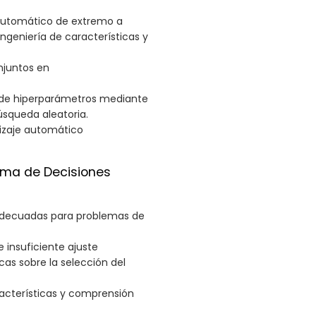
 automático de extremo a
geniería de características y
njuntos en
e de hiperparámetros mediante
úsqueda aleatoria.
izaje automático
oma de Decisiones
 adecuadas para problemas de
e insuficiente ajuste
cas sobre la selección del
racterísticas y comprensión