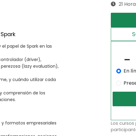
21 Hora
S
 Spark
 el papel de Spark en las
ontrolador (driver),
 perezosa (lazy evaluation),
En lí
ame, y cuándo utilizar cada
Pres
 y comprensión de los
aciones.
s y formatos empresariales
Los cursos
participant