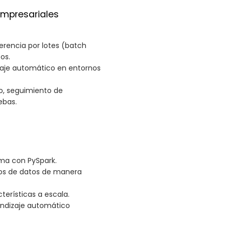
Empresariales
erencia por lotes (batch
os.
zaje automático en entornos
o, seguimiento de
ebas.
ma con PySpark.
os de datos de manera
terísticas a escala.
endizaje automático