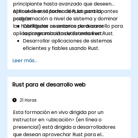
principiante hasta avanzado que deseen
optimización para bajo consumo en
aprovechar el poder de Rust para la
Al final de esta formación, los participantes
sistemas embebidos.
programación a nivel de sistema y dominar
podrán:
las habilidades necesarias para crear
Configurar un entorno de desarrollo para
aplicaciones robustas utilizando Rust.
la programación de sistemas en Rust.
Desarrollar aplicaciones de sistemas
eficientes y fiables usando Rust.
Comprender y aplicar el modelo de
Leer más...
gestión de memoria de Rust en un
contexto de sistemas.
Interfazar con código de bajo nivel, como
Rust para el desarrollo web
C y C++, utilizando Rust para tareas a
nivel de sistema.
Depurar y resolver problemas de
21 Horas
programas Rust eficazmente en
Esta formación en vivo dirigida por un
escenarios de programación de sistemas.
instructor en <ubicación> (en línea o
presencial) está dirigida a desarrolladores
que desean aprovechar Rust para el