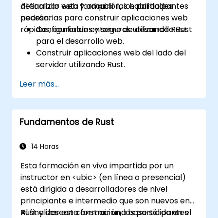
desarrollo web y adquirir las habilidades
Al finalizar esta formación, los participantes
necesarias para construir aplicaciones web
podrán:
rápidas, confiables y seguras utilizando Rust.
Configurar un entorno de desarrollo Rust
para el desarrollo web.
Construir aplicaciones web del lado del
servidor utilizando Rust.
Implementar APIs RESTful y manejar
Leer más...
solicitudes y respuestas HTTP.
Trabajar con bases de datos y gestionar
la persistencia de datos en Rust.
Fundamentos de Rust
Desarrollar componentes frontend e
interactuar con ellos usando Rust.
Optimizar el rendimiento y garantizar la
14 Horas
seguridad en aplicaciones web Rust.
Esta formación en vivo impartida por un
instructor en <ubic> (en línea o presencial)
está dirigida a desarrolladores de nivel
principiante e intermedio que son nuevos en
Rust y desean construir una base sólida en el
Al finalizar esta formación, los participantes