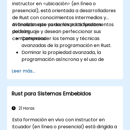
instructor en <ubicación> (en línea o
presencial), está orientada a desarrolladores
de Rust con conocimientos intermedios y
avanzados que ya dominan los fundamentos
Al finalizar este curso, los participantes
del lenguaje y desean perfeccionar sus
podrán:
competencias.
Comprender los temas y técnicas
avanzadas de la programación en Rust.
Dominar la propiedad avanzada, la
programación asíncrona y el uso de
rasgos (traits) y genéricos.
Leer más...
Adquirir destreza en el manejo avanzado
de errores, macros y optimización del
rendimiento.
Rust para Sistemas Embebidos
Interfazar el código con otros lenguajes,
aprovechar Rust inseguro (unsafe) e
implementar concurrencia avanzada.
21 Horas
Aplicar técnicas avanzadas de resolución
Esta formación en vivo con instructor en
de problemas para depurar y solucionar
Ecuador (en línea o presencial) está dirigida a
incidencias complejas en programas