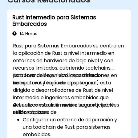
Rust Intermedio para Sistemas
Embarcados
14 Horas
Rust para Sistemas Embarcados se centra en
la aplicación de Rust a nivel intermedio en
entornos de hardware de bajo nivel y con
recursos limitados, cubriendo toolchains,
patrones de seguridad, consideraciones en
Esta formación en vivo impartida por
tiempo real y flujos de despliegue.
instructores (en línea o presencial) está
dirigida a desarrolladores de Rust de nivel
intermedio e ingenieros embebidos que
deseen construir firmware seguro y fiable
Al finalizar esta formación, los participantes
utilizando Rust.
serán capaces de:
Configurar un entorno de depuración y
una toolchain de Rust para sistemas
embebidos.