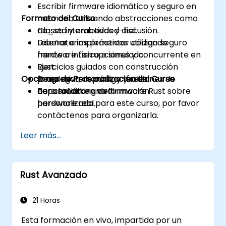
Escribir firmware idiomático y seguro en
Formato del Curso
memoria utilizando abstracciones como
no_std y embedded-hal.
Clases interactivas y discusión.
Diseñar e implementar código seguro
Laboratorios prácticos utilizando
frente a interrupciones y concurrente en
hardware físico o simulado.
Rust.
Ejercicios guiados con construcción
Opciones de Personalización del Curso
Desplegar, depurar y realizar
progresiva de código y sesiones de
benchmarking de firmware Rust sobre
depuración en vivo.
Para solicitar una formación
hardware real.
personalizada para este curso, por favor
contáctenos para organizarla.
Leer más...
Rust Avanzado
21 Horas
Esta formación en vivo, impartida por un