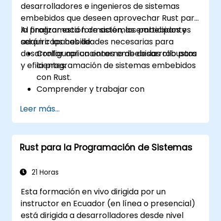
desarrolladores e ingenieros de sistemas
escritos en Rust.
embebidos que deseen aprovechar Rust para
la programación de sistemas embebidos y
Al finalizar esta formación, los participantes
adquirir las habilidades necesarias para
serán capaces de:
desarrollar aplicaciones embebidas robustas
Configurar un entorno de desarrollo para
y eficientes.
la programación de sistemas embebidos
con Rust.
Comprender y trabajar con
microcontroladores y sus periféricos
Leer más...
utilizando Rust.
Escribir código eficiente y confiable para
sistemas embebidos con recursos
Rust para la Programación de Sistemas
limitados.
Manejar la concurrencia y los requisitos
de tiempo real en aplicaciones
21 Horas
embebidas.
Esta formación en vivo dirigida por un
Interconectar con el hardware y utilizar
instructor en Ecuador (en línea o presencial)
abstracciones de bajo nivel en Rust.
está dirigida a desarrolladores desde nivel
Aplicar técnicas de gestión de energía y