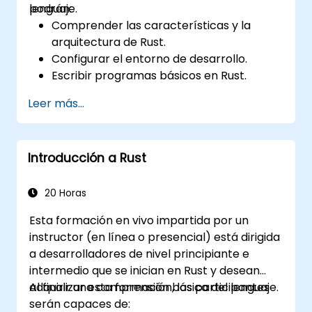
lenguaje.
podrán:
Comprender las características y la
arquitectura de Rust.
Configurar el entorno de desarrollo.
Escribir programas básicos en Rust.
Integrar Rust con bases de código
Leer más...
existentes.
Solucionar problemas comunes.
Introducción a Rust
20 Horas
Esta formación en vivo impartida por un
instructor (en línea o presencial) está dirigida
a desarrolladores de nivel principiante e
intermedio que se inician en Rust y desean
adquirir una comprensión básica del lenguaje.
Al finalizar esta formación, los participantes
serán capaces de: