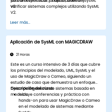
las características y capacidades de SysML
podrán especificar, analizar, diseñar y
V2.
verificar sistemas complejos utilizando SysML
V2.
Leer más...
Aplicación de SysML con MAGICDRAW
21 Horas
Este es un curso intensivo de 3 días que cubre
los principios del modelado, UML, SysML y el
uso de MagicDraw o Cameo, siguiendo un
estudio de caso que demuestra un enfoque
típico de ingeniería de sistemas basada en
Descripción del curso:
modelos.
Incluye conferencias y práctica con
hands-on para usar MagicDraw o Cameo
en el modelado de sistemas mediante