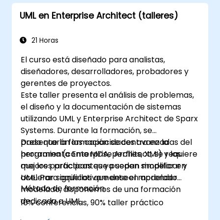
UML en Enterprise Architect (talleres)
21 Horas
El curso está diseñado para analistas,
diseñadores, desarrolladores, probadores y
gerentes de proyectos.
Este taller presenta el análisis de problemas,
el diseño y la documentación de sistemas
utilizando UML y Enterprise Architect de Sparx
Systems. Durante la formación, se
presentarán las capacidades avanzadas del
Dado que la formación se centra en la
programa (como MDA, perfiles, XMI) y las
herramienta Enterprise Architect, se requiere
mejores prácticas que pueden simplificar y
que los participantes ya sepan modelar en
acelerar significativamente el modelado.
UML. Para aquellos que deseen aprender
Método de formación
modelado, disponemos de una formación
dedicada a UML.
10% conferencias, 90% taller práctico