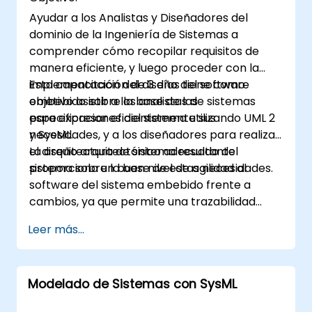
Dominio (DSL) en MagicDraw.​
Ayudar a los Analistas y Diseñadores del
dominio de la Ingeniería de Sistemas a
comprender cómo recopilar requisitos de
manera eficiente, y luego proceder con la
implementación del diseño del software
Esta capacitación de 3 días tiene como
embebido sobre la base de las
objetivo asistir a los analistas de sistemas
especificaciones del sistema utilizando UML 2
para expresar eficientemente sus
y SysML.
necesidades, y a los diseñadores para realizar
el diseño arquitectónico adecuado del
La arquitectura de sistema resultante
sistema sobre la base de estas necesidades.
proporciona un buen nivel de agilidad al
software del sistema embebido frente a
cambios, ya que permite una trazabilidad
coherente de las reglas de negocio
Leer más...
encapsuladas en las funciones del sistema y
aquellas de las opciones de uso (casos de
uso) de los usuarios finales hacia el nivel de
Modelado de Sistemas con SysML
implementación del software.