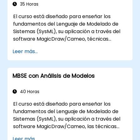
y enseña cómo funcionan las macros y
35 Horas
scripts dentro de MagicDraw y a qué pueden
El curso está diseñado para enseñar los
aplicarse.
fundamentos del Lenguaje de Modelado de
Sistemas (SysML), su aplicación a través del
software MagicDraw/Cameo, técnicas
básicas de simulación en Ingeniería de
Leer más...
Sistemas Basada en Modelos (MBSE) y
mejores prácticas en MBSE. Esta capacitación
también está diseñada para proporcionar a
MBSE con Análisis de Modelos
los profesionales una base teórica detrás de
la simulación arquitectónica, una introducción
al plugin Simulation Toolkit, la simulación de
40 Horas
múltiples tipos de diagramas y cómo vincular
El curso está diseñado para enseñar los
las simulaciones de diagramas para
fundamentos del Lenguaje de Modelado de
automatizar la arquitectura.
Sistemas (SysML), su aplicación a través del
software MagicDraw/Cameo, las técnicas
básicas de simulación de Ingeniería de
Leer más...