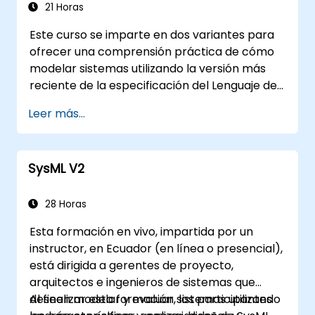
21 Horas
Este curso se imparte en dos variantes para
ofrecer una comprensión práctica de cómo
modelar sistemas utilizando la versión más
reciente de la especificación del Lenguaje de
Modelado de Sistemas (SysML) del OMG. La
Leer más...
notación y la semántica subyacente de SysML
se explican de manera que permita a los
estudiantes aplicar lo aprendido en cualquier
SysML V2
método o herramienta adecuada de
modelado de sistemas.
28 Horas
Esta formación en vivo, impartida por un
instructor, en Ecuador (en línea o presencial),
está dirigida a gerentes de proyecto,
arquitectos e ingenieros de sistemas que
deseen modelar y evaluar sistemas utilizando
Al finalizar esta formación, los participantes