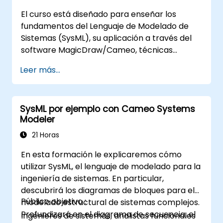
El curso está diseñado para enseñar los
fundamentos del Lenguaje de Modelado de
Sistemas (SysML), su aplicación a través del
software MagicDraw/Cameo, técnicas
básicas de simulación en la Ingegnería de
Leer más...
Sistemas Basada en Modelos (MBSE) y las
mejores prácticas en MBSE.
SysML por ejemplo con Cameo Systems
Modeler
21 Horas
En esta formación le explicaremos cómo
utilizar SysML, el lenguaje de modelado para la
ingeniería de sistemas. En particular,
descubrirá los diagramas de bloques para el
Público objetivo :
modelado estructural de sistemas complejos.
Profundizará en el diagrama de secuencia, el
Ingenieros de sistemas, analistas funcionales