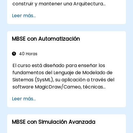
construir y mantener una Arquitectura
Empresarial (EA) utilizando el Marco Unificado
Leer más...
de Arquitectura (UAF) versión 1.2.
MBSE con Automatización
40 Horas
El curso está diseñado para enseñar los
fundamentos del Lenguaje de Modelado de
Sistemas (SysML), su aplicación a través del
software MagicDraw/Cameo, técnicas
básicas de simulación de Ingeniería de
Leer más...
Sistemas Basada en Modelos (MBSE) y
mejores prácticas en MBSE. Esta formación
cubre los fundamentos de la creación de
MBSE con Simulación Avanzada
plantillas y generación de informes dentro de
la suite de herramientas MagicDraw/Cameo,