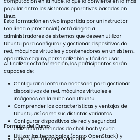
computación en la nube, lo que la convierte en la más
popular entre los sistemas operativos basados en
Linux.
Esta formación en vivo impartida por un instructor
(en línea o presencial) está dirigida a
administradores de sistemas que deseen utilizar
Ubuntu para configurar y gestionar dispositivos de
red, máquinas virtuales y contenedores en un sistema
operativo seguro, personalizable y fácil de usar.
Al finalizar esta formación, los participantes serán
capaces de:
Configurar el entorno necesario para gestionar
dispositivos de red, máquinas virtuales e
imágenes en la nube con Ubuntu.
Comprender las características y ventajas de
Ubuntu, así como sus distintas variantes.
Configurar dispositivos de red y seguridad
Formato del Curso
utilizando comandos de shell bash y sudo.
Utilizar las tecnologías (como OpenStack) y
Clases interactivas y debates.