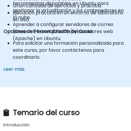
herramientas disponibles en Ubuntu para
Gran cantidad de ejercicios y práctica.
gestionar la virtualización y los contenedores en
Ejecución práctica en un entorno de laboratorio
la nube.
en vivo.
Aprender a configurar servidores de correo
Opciones de Personalización del Curso
(Dovecot, Exim4 y Postfix) y servidores web
(Apache) en Ubuntu.
Para solicitar una formación personalizada para
este curso, por favor contáctenos para
coordinarlo.
Leer más
Temario del curso
Introducción