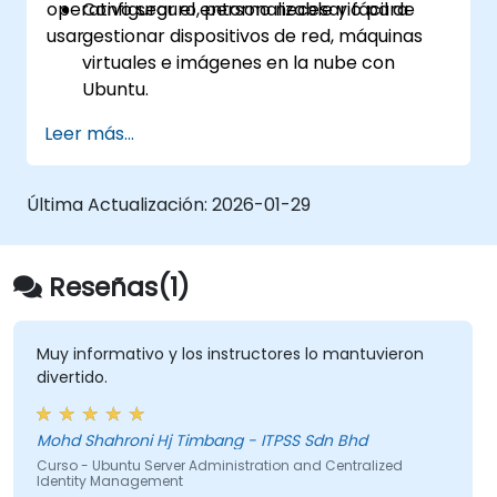
operativo seguro, personalizable y fácil de
Configurar el entorno necesario para
usar.
gestionar dispositivos de red, máquinas
virtuales e imágenes en la nube con
Ubuntu.
Comprender las características y
Leer más...
ventajas de Ubuntu, así como sus distintas
variantes.
Configurar dispositivos de red y seguridad
Última Actualización:
2026-01-29
utilizando comandos de shell bash y sudo.
Utilizar las tecnologías (como
OpenStack) y herramientas disponibles
Reseñas(1)
en Ubuntu para gestionar la virtualización
y los contenedores en la nube.
Aprender a configurar servidores de
Muy informativo y los instructores lo mantuvieron
divertido.
correo (Dovecot, Exim4 y Postfix) y
servidores web (Apache) en Ubuntu.
Mohd Shahroni Hj Timbang - ITPSS Sdn Bhd
Curso - Ubuntu Server Administration and Centralized
Identity Management