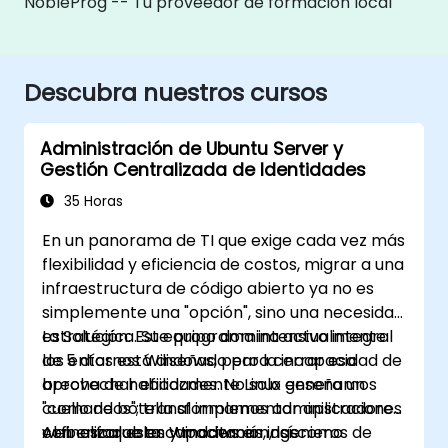
NobleProg -- Tu proveedor de formación local
Descubra nuestros cursos
Administración de Ubuntu Server y
Gestión Centralizada de Identidades
35 Horas
En un panorama de TI que exige cada vez más
flexibilidad y eficiencia de costos, migrar a una
infraestructura de código abierto ya no es
simplemente una "opción", sino una necesidad
estratégica. Su equipo domina actualmente
La Solución: Este programa intensivo integral
los entornos Windows, pero la incapacidad de
de 5 días está diseñado para cerrar esa
aprovechar eficazmente Linux genera un
brecha de habilidades. No solo enseñamos
cuello de botella al implementar aplicaciones
"comandos"; transformamos administradores
web escalables y modernas, así como
con enfoque en Windows en ingenieros de
Al finalizar esta capacitación, los