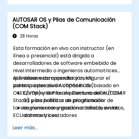
AUTOSAR OS y Pilas de Comunicación
(COM Stack)
28 Horas
Esta formación en vivo con instructor (en
línea o presencial) está dirigida a
desarrolladores de software embebido de
nivel intermedio o ingenieros automotrices
que desean comprender y configurar el
Al finalizar esta capacitación, los
sistema operativo AUTOSAR OS (basado en
participantes serán capaces de:
OSEK/VDX) y la Pilas de Comunicación (COM
Comprender la arquitectura del AUTOSAR
Stack) para habilitar un programador de
OS y las políticas de planificación
tareas y una comunicación confiable en las
Implementar y gestionar tareas, eventos,
ECU automotrices.
alarmas y contadores
Describir y configurar las capas de la Pilas
Leer más...
de Comunicación, incluyendo PDUR y
servicios de comunicación