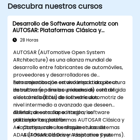
Descubra nuestros cursos
Desarrollo de Software Automotriz con
AUTOSAR: Plataformas Clásica y
Adaptativa
28 Horas
AUTOSAR (AUTomotive Open System
ARchitecture) es una alianza mundial de
desarrollo entre fabricantes de automóviles,
proveedores y desarrolladores de
herramientas que estandariza la arquitectura
Esta capacitación en vivo impartida por un
de software para las unidades de control
instructor (en línea o presencial) está dirigida
electrónico (ECU) de los vehículos.
a desarrolladores de software automotriz de
nivel intermedio a avanzado que deseen
diseñar, desarrollar e integrar software
Al finalizar esta capacitación, los
utilizando las plataformas AUTOSAR Clásica y
participantes podrán:
Adaptativa, con un enfoque en los sistemas
Comprender las arquitecturas de
ADAS (Advanced Driver Assistance Systems).
AUTOSAR Clásica y Adaptativa y sus