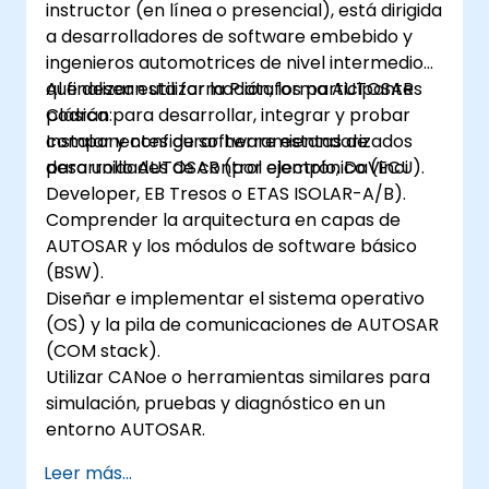
instructor (en línea o presencial), está dirigida
a desarrolladores de software embebido y
ingenieros automotrices de nivel intermedio
que desean utilizar la Plataforma AUTOSAR
Al finalizar esta formación, los participantes
Clásica para desarrollar, integrar y probar
podrán:
componentes de software estandarizados
Instalar y configurar herramientas de
para unidades de control electrónico (ECU).
desarrollo AUTOSAR (por ejemplo, DaVinci
Developer, EB Tresos o ETAS ISOLAR-A/B).
Comprender la arquitectura en capas de
AUTOSAR y los módulos de software básico
(BSW).
Diseñar e implementar el sistema operativo
(OS) y la pila de comunicaciones de AUTOSAR
(COM stack).
Utilizar CANoe o herramientas similares para
simulación, pruebas y diagnóstico en un
entorno AUTOSAR.
Leer más...