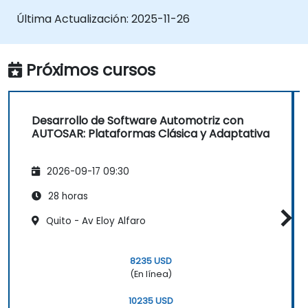
Explicar las pilas de protocolos (CAN, LIN,
Última Actualización:
2025-11-26
FlexRay, Ethernet) y cómo AUTOSAR se
interconecta con ellas
Configurar módulos OS y COM utilizando
Próximos cursos
herramientas de la industria (Vector
DaVinci o ETAS ISOLAR)
Simular y validar el flujo de tareas y
Desarrollo de Software Automotriz con
comunicación en una ECU basada en
AUTOSAR: Plataformas Clásica y Adaptativa
AUTOSAR
2026-09-17 09:30
28 horas
Quito - Av Eloy Alfaro
8235 USD
(En línea)
10235 USD