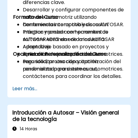
diferencias clave.
Desarrollar y configurar componentes de
Formato del Curso
software automotriz utilizando
herramientas compatibles con AUTOSAR.
Conferencia interactiva y discusión.
Integrar y probar componentes de
Práctica manual con herramientas
software ADAS en entornos AUTOSAR
AUTOSAR estándar de la industria.
Adaptativa.
Aprendizaje basado en proyectos y
Opciones de Personalización del Curso
Aplicar las mejores prácticas en
simulación de casos de uso automotrices.
seguridad, protección y optimización del
Para solicitar una capacitación
rendimiento para sistemas automotrices.
personalizada para este curso,
contáctenos para coordinar los detalles.
Leer más...
Introducción a Autosar – Visión general
de la tecnología
14 Horas