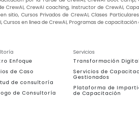
e CrewAI, CrewAI coaching, Instructor de CrewAI, Capac
n sitio, Cursos Privados de CrewAI, Clases Particulare
, Cursos en linea de CrewAI, Programas de capacitación
ltoría
Servicios
tro Enfoque
Transformación Digita
dios de Caso
Servicios de Capacita
Gestionados
itud de consultoría
Plataforma de Imparti
logo de Consultoría
de Capacitación