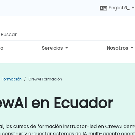
English
+
no
Servicios
Nosotros
s Formación
CrewAI Formación
ewAI en Ecuador
l, los cursos de formación instructor-led en CrewAI dem
 construir y orquestar sistemas de IA multi-agente orient