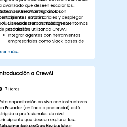
a avanzado que deseen escalar los
sistemas CrewAI, integrarlos con
Al finalizar esta formación, los
herramientas empresariales y desplegar
participantes podrán:
soluciones de automatización en entornos
Diseñar sistemas multiagente
de producción.
escalables utilizando CrewAI.
Integrar agentes con herramientas
empresariales como Slack, bases de
datos y APIs.
Leer más...
Implementar monitoreo, registro de
eventos y diagnóstico del
comportamiento de los agentes.
Desplegar, administrar y escalar
Introducción a CrewAI
soluciones CrewAI en entornos de
producción.
7 Horas
Esta capacitación en vivo con instructores
en Ecuador (en línea o presencial) está
dirigida a profesionales de nivel
principiante que desean explorar los
fundamentos de CrewAI y construir
Al finalizar esta capacitación, los