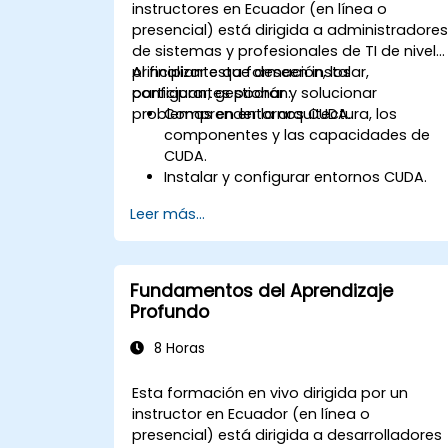
instructores en Ecuador (en línea o
presencial) está dirigida a administradore
de sistemas y profesionales de TI de nivel
principiante que deseen instalar,
Al finalizar esta formación, los
configurar, gestionar y solucionar
participantes podrán:
problemas en entornos CUDA.
Comprender la arquitectura, los
componentes y las capacidades de
CUDA.
Instalar y configurar entornos CUDA.
Gestionar y optimizar los recursos de
Leer más...
CUDA.
Depurar y solucionar problemas
comunes de CUDA.
Fundamentos del Aprendizaje
Profundo
8 Horas
Esta formación en vivo dirigida por un
instructor en Ecuador (en línea o
presencial) está dirigida a desarrolladores