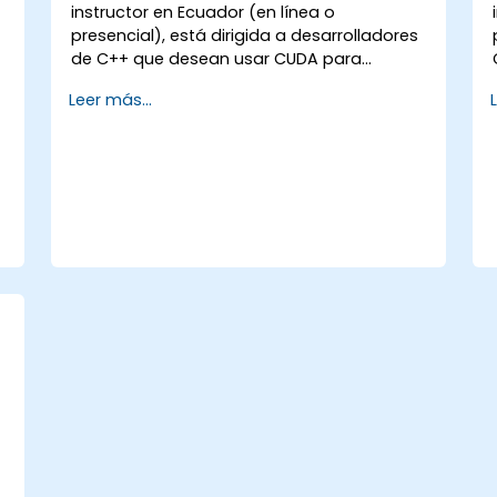
instructor en Ecuador (en línea o
s
presencial), está dirigida a desarrolladores
de C++ que desean usar CUDA para
acelerar aplicaciones, escribir kernels GPU
Leer más...
de alto rendimiento y aprovechar las
bibliotecas de algoritmos paralelos para
cargas de trabajo de computación
científica, procesamiento de datos y
aprendizaje automático.