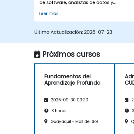
de software, analistas de datos y
profesionales técnicos que deseen utilizar
Leer más...
TensorFlow 2.x y Keras para construir,
entrenar e implementar modelos de
aprendizaje profundo para visión por
Última Actualización:
2026-07-23
computadora, procesamiento de lenguaje
natural y aplicaciones multimodales.
Próximos cursos
Fundamentos del
Adm
Aprendizaje Profundo
CU
2026-09-30 09:30
2
8 horas
3
Guayaquil - Mall del Sol
Qu