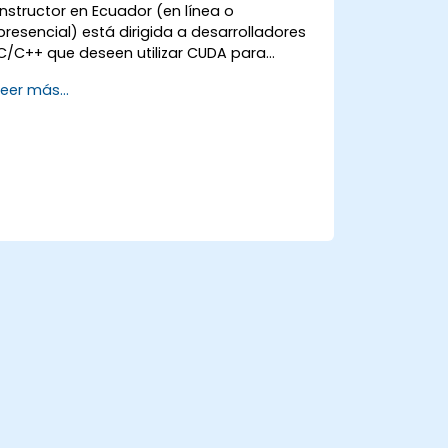
instructor en Ecuador (en línea o
presencial) está dirigida a desarrolladores
C/C++ que deseen utilizar CUDA para
acelerar aplicaciones intensivas en
Leer más...
cómputo, incluyendo procesamiento de
datos, simulaciones científicas, cargas de
trabajo de aprendizaje automático y
pipelines de procesamiento de imágenes.