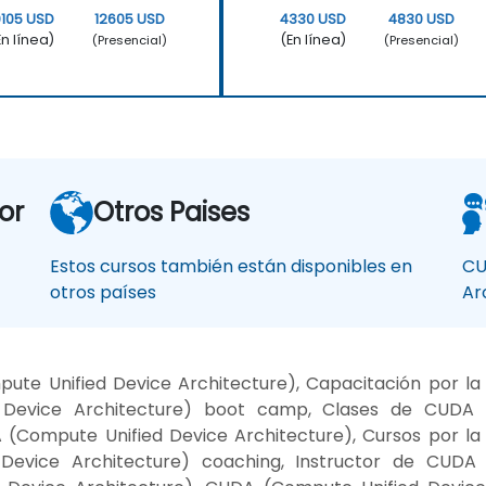
0105 USD
12605 USD
4330 USD
4830 USD
En línea)
(En línea)
(Presencial)
(Presencial)
or
Otros Paises
Estos cursos también están disponibles en
CU
otros países
Ar
te Unified Device Architecture), Capacitación por l
 Device Architecture) boot camp, Clases de CUDA (
(Compute Unified Device Architecture), Cursos por l
Device Architecture) coaching, Instructor de CUDA 