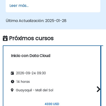
Integrar múltiples fuentes de datos en un
Leer más...
entorno cloud unificado.
Analizar datos utilizando herramientas
integradas y generar insights
Última Actualización:
2025-01-28
accionables.
Implementar mejores prácticas para la
seguridad de datos y el cumplimiento
Próximos cursos
normativo en la nube.
Inicio con Data Cloud
2026-09-24 09:30
14 horas
Guayaquil - Mall del Sol
4330 USD