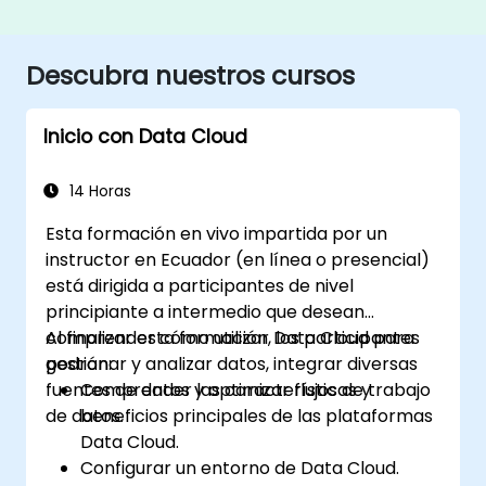
Descubra nuestros cursos
Inicio con Data Cloud
14 Horas
Esta formación en vivo impartida por un
instructor en Ecuador (en línea o presencial)
está dirigida a participantes de nivel
principiante a intermedio que desean
comprender cómo utilizar Data Cloud para
Al finalizar esta formación, los participantes
gestionar y analizar datos, integrar diversas
podrán:
fuentes de datos y optimizar flujos de trabajo
Comprender las características y
de datos.
beneficios principales de las plataformas
Data Cloud.
Configurar un entorno de Data Cloud.