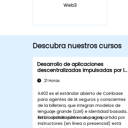
Web3
Descubra nuestros cursos
Desarrollo de aplicaciones
descentralizadas impulsadas por IA
con Coinbase X402
21 Horas
X402 es el estándar abierto de Coinbase
para agentes de IA seguros y conscientes
de la billetera, que integran modelos de
lenguaje grande (LLM) e identidad basada
en blockchain junto con pagos.
Esta capacitación en vivo e impartida por
instructores (en línea o presencial) está