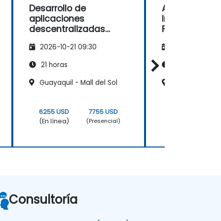
Desarrollo de
Arquitectura 
aplicaciones
Ingeniería We
descentralizadas
Financiamien
impulsadas por IA con
Cadena de Su
2026-10-21 09:30
2026-11-04 09
Coinbase X402
21 horas
21 horas
Guayaquil - Mall del Sol
Quito - Av Eloy
6255 USD
7755 USD
8730 USD
(En línea)
(En línea)
(Presencial)
Consultoría