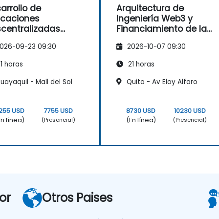
arrollo de
Arquitectura de
icaciones
Ingeniería Web3 y
centralizadas
Financiamiento de la
ulsadas por IA con
Cadena de Suministro
026-09-23 09:30
2026-10-07 09:30
nbase X402
1 horas
21 horas
ayaquil - Mall del Sol
Quito - Av Eloy Alfaro
255 USD
7755 USD
8730 USD
10230 USD
En línea)
(En línea)
(Presencial)
(Presencial)
or
Otros Paises