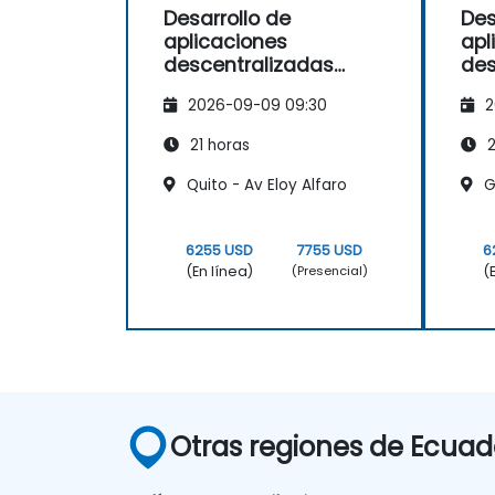
Desarrollo de
Des
aplicaciones
apl
descentralizadas
des
impulsadas por IA con
imp
2026-09-09 09:30
2
Coinbase X402
Coi
21 horas
2
Quito - Av Eloy Alfaro
Gu
6255 USD
7755 USD
6
(En línea)
(
(Presencial)
Otras regiones de Ecuad