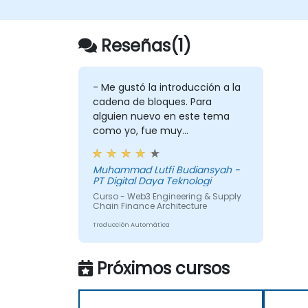
Reseñas(1)
- Me gustó la introducción a la
cadena de bloques. Para
alguien nuevo en este tema
como yo, fue muy
esclarecedor. - También me
gustó el taller técnico, fue muy
Muhammad Lutfi Budiansyah -
interesante
PT Digital Daya Teknologi
Curso - Web3 Engineering & Supply
Chain Finance Architecture
Traducción Automática
Próximos cursos