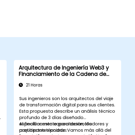
Arquitectura de Ingeniería Web3 y
Financiamiento de la Cadena de
Suministro
21 Horas
Sus ingenieros son los arquitectos del viaje
de transformación digital para sus clientes.
Esta propuesta describe un
análisis técnico
profundo de 3 días
diseñado
específicamente para desarrolladores y
Al finalizar esta capacitación, los
arquitectos técnicos. Vamos más allá del
participantes podrán: