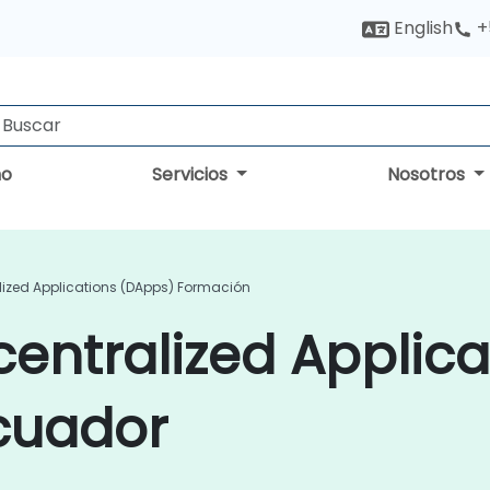
English
+
no
Servicios
Nosotros
lized Applications (DApps) Formación
entralized Applica
cuador