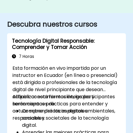
Descubra nuestros cursos
Tecnología Digital Responsable:
Comprender y Tomar Acción
7 Horas
Esta formación en vivo impartida por un
instructor en Ecuador (en línea o presencial)
está dirigida a profesionales de la tecnología
digital de nivel principiante que desean
adquirir conocimientos integrales y
Al finalizar esta formación, los participantes
herramientas prácticas para entender y
serán capaces de:
actuar sobre prácticas digitales
Comprender los impactos ambientales,
responsables.
sociales y societales de la tecnología
digital.
Aprender las mejores prácticas para