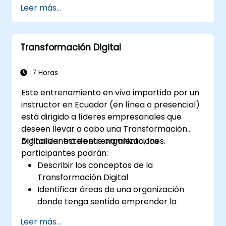
Leer más...
de manufactura, logística y energía.
Diferenciar entre las arquitecturas y
escenarios de implementación de la
Transformación Digital
computación en el borde y en la nube.
Implementar soluciones de computación
en el borde para el mantenimiento
7 Horas
predictivo y la toma de decisiones en
Este entrenamiento en vivo impartido por un
tiempo real.
instructor en Ecuador (en línea o presencial)
está dirigido a líderes empresariales que
deseen llevar a cabo una Transformación
Digital dentro de sus organizaciones.
Al finalizar este entrenamiento, los
participantes podrán:
Describir los conceptos de la
Transformación Digital
Identificar áreas de una organización
donde tenga sentido emprender la
digitalización
Leer más...
Diseñar una estrategia de digitalización