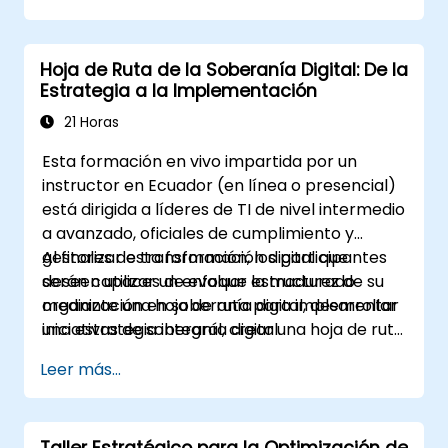
que describa los cambios necesarios en
procesos, tecnología y capacitación.
Hoja de Ruta de la Soberanía Digital: De la
Estrategia a la Implementación
21 Horas
Esta formación en vivo impartida por un
instructor en Ecuador (en línea o presencial)
está dirigida a líderes de TI de nivel intermedio
a avanzado, oficiales de cumplimiento y
gestores de transformación digital que
Al finalizar esta formación, los participantes
deseen utilizar un enfoque estructurado
serán capaces de evaluar la madurez de su
mediante una hoja de ruta para implementar
organización en soberanía digital, desarrollar
iniciativas de soberanía digital.
una estrategia integral, crear una hoja de ruta
de implementación ejecutable y establecer
Leer más...
marcos de gobernanza.