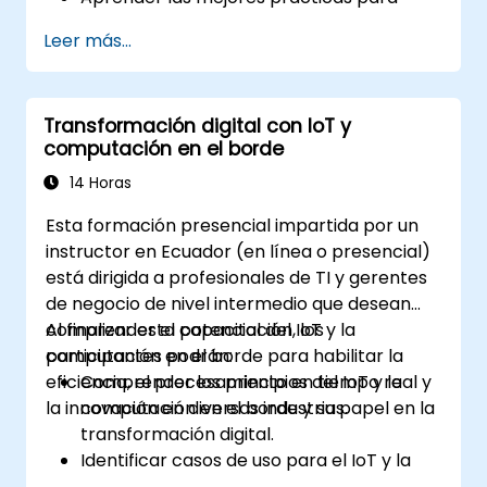
reducir las huellas digitales en actividades
Leer más...
profesionales y personales.
Adquirir conocimientos sobre eco-diseño
para servicios digitales sostenibles.
Transformación digital con IoT y
Implementar prácticas digitales
computación en el borde
responsables en su trabajo.
14 Horas
Esta formación presencial impartida por un
instructor en Ecuador (en línea o presencial)
está dirigida a profesionales de TI y gerentes
de negocio de nivel intermedio que desean
comprender el potencial del IoT y la
Al finalizar esta capacitación, los
computación en el borde para habilitar la
participantes podrán:
eficiencia, el procesamiento en tiempo real y
Comprender los principios del IoT y la
la innovación en diversas industrias.
computación en el borde y su papel en la
transformación digital.
Identificar casos de uso para el IoT y la
computación en el borde en los sectores