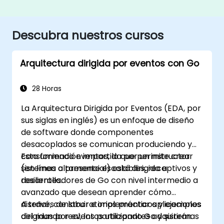
Descubra nuestros cursos
Arquitectura dirigida por eventos con Go
28 Horas
La Arquitectura Dirigida por Eventos (EDA, por
sus siglas en inglés) es un enfoque de diseño
de software donde componentes
desacoplados se comunican produciendo y
consumiendo eventos, lo que permite crear
Esta formación impartida por un instructor
sistemas altamente escalables, receptivos y
(en línea o presencial) está dirigida a
resilientes.
desarrolladores de Go con nivel intermedio a
avanzado que desean aprender cómo
diseñar, construir e implementar aplicaciones
A través de laboratorios prácticos y ejemplos
dirigidas por eventos utilizando Go y sistemas
del mundo real, los participantes adquirirán