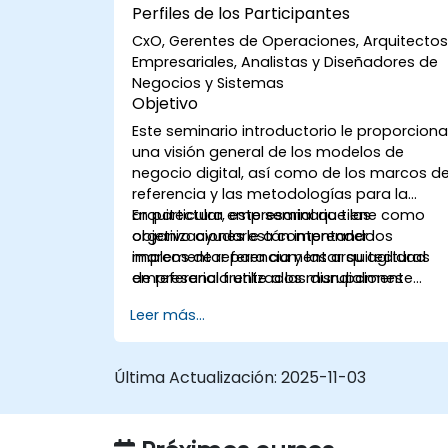
Perfiles de los Participantes
CxO, Gerentes de Operaciones, Arquitecto
Empresariales, Analistas y Diseñadores de
Negocios y Sistemas
Objetivo
Este seminario introductorio le proporcion
una visión general de los modelos de
negocio digital, así como de los marcos d
referencia y las metodologías para la
arquitectura empresarial que las
En particular, este seminario tiene como
organizaciones están intentando
objetivo ayudarle a comprender los
implementar para aumentar su agilidad
marcos de referencia y las arquitecturas
empresarial frente a las disrupciones
de referencia utilizados mundialmente
propias de la era digital.
para alinear los modelos de negocio digita
Leer más...
y las arquitecturas de sistemas TI con el
entorno competitivo cambiante.
Última Actualización:
2025-11-03