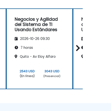
Negocios y Agilidad
Negocios y Ag
del Sistema de TI
del Sistema d
Usando Estándares
Usando Está
2026-10-26 09:30
2026-11-09 09
7 horas
7 horas
Quito - Av Eloy Alfaro
Guayaquil - Mal
2543 USD
3043 USD
2543 USD
(En línea)
(En línea)
(Presencial)