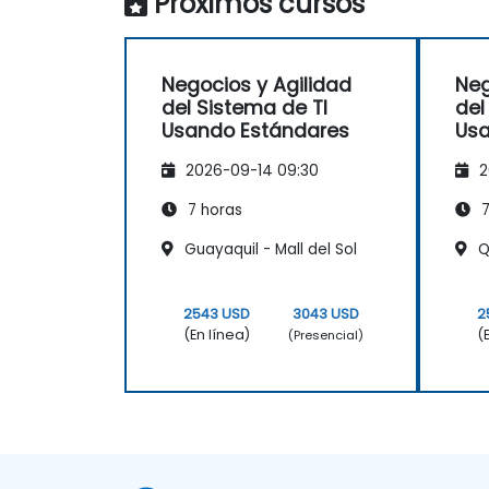
Próximos cursos
Negocios y Agilidad
Neg
del Sistema de TI
del
Usando Estándares
Usa
2026-09-14 09:30
2
7 horas
7
Guayaquil - Mall del Sol
Qu
2543 USD
3043 USD
2
(En línea)
(
(Presencial)