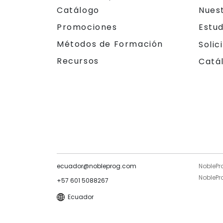
Catálogo
Nues
Promociones
Estu
Métodos de Formación
Solic
Recursos
Catá
ecuador@nobleprog.com
NoblePr
NoblePro
+57 601 5088267
Ecuador