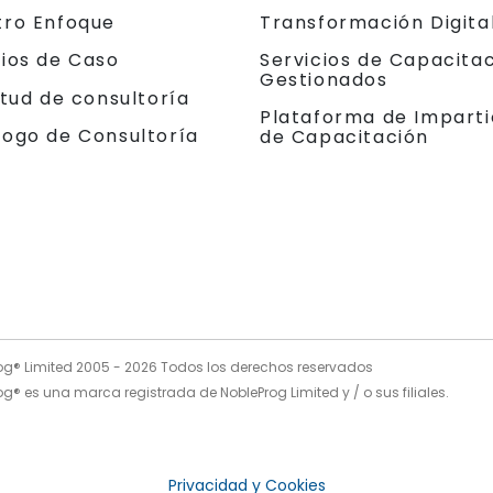
tro Enfoque
Transformación Digita
dios de Caso
Servicios de Capacita
Gestionados
itud de consultoría
Plataforma de Imparti
logo de Consultoría
de Capacitación
og® Limited 2005 -
2026
Todos los derechos reservados
g® es una marca registrada de NobleProg Limited y / o sus filiales.
Privacidad y Cookies