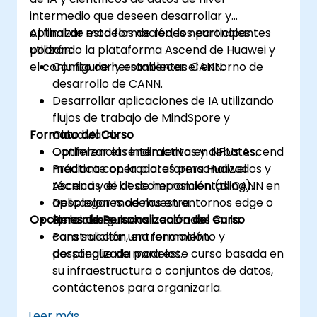
intermedio que deseen desarrollar y
optimizar modelos de redes neuronales
Al final de esta formación, los participantes
utilizando la plataforma Ascend de Huawei y
podrán:
el conjunto de herramientas CANN.
Configurar y establecer el entorno de
desarrollo de CANN.
Desarrollar aplicaciones de IA utilizando
flujos de trabajo de MindSpore y
Formato del Curso
CloudMatrix.
Optimizar el rendimiento en NPUs Ascend
Conferencias interactivas y debates.
mediante operadores personalizados y
Práctica con la plataforma Huawei
técnicas de descomposición (tiling).
Ascend y el kit de herramientas CANN en
Desplegar modelos en entornos edge o
aplicaciones de muestra.
Opciones de Personalización del Curso
en la nube.
Ejercicios guiados centrados en la
construcción, entrenamiento y
Para solicitar una formación
despliegue de modelos.
personalizada para este curso basada en
su infraestructura o conjuntos de datos,
contáctenos para organizarla.
Leer más...