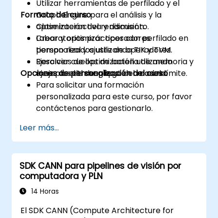
Utilizar herramientas de perfilado y el
Formato del curso
Graph Engine para el análisis y la
optimización del rendimiento.
Clase interactiva y discusión.
Crear y optimizar operadores
Laboratorios prácticos con perfilado en
personalizados utilizando TIK y TVM.
tiempo real y ajuste de operadores.
Resolver cuellos de botella de memoria y
Ejercicios de optimización utilizando
Opciones de personalización del curso
mejorar el throughput del modelo.
ejemplos de despliegue en casos límite.
Para solicitar una formación
personalizada para este curso, por favor
contáctenos para gestionarlo.
Leer más...
SDK CANN para pipelines de visión por
computadora y PLN
14 Horas
El SDK CANN (Compute Architecture for