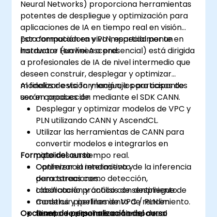
Neural Networks) proporciona herramientas
potentes de despliegue y optimización para
aplicaciones de IA en tiempo real en visión
por computadora y PLN, especialmente en
Esta formación en vivo impartida por un
hardware Huawei Ascend.
instructor (en línea o presencial) está dirigida
a profesionales de IA de nivel intermedio que
deseen construir, desplegar y optimizar
modelos de visión y lenguaje para casos de
Al finalizar esta formación, los participantes
uso en producción mediante el SDK CANN.
serán capaces de:
Desplegar y optimizar modelos de VPC y
PLN utilizando CANN y AscendCL.
Utilizar las herramientas de CANN para
convertir modelos e integrarlos en
Formato del curso
pipelines en tiempo real.
Optimizar el rendimiento de la inferencia
Conferencia interactiva y
para tareas como detección,
demostraciones.
clasificación y análisis de sentimiento.
Laboratorio práctico con despliegue de
Construir pipelines de VPC / PLN en
modelos y perfilamiento de rendimiento.
Opciones de personalización del curso
tiempo real para escenarios de
Diseño de pipelines en tiempo real