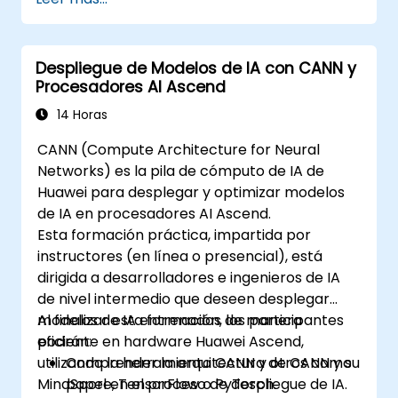
Despliegue de Modelos de IA con CANN y
Procesadores AI Ascend
14 Horas
CANN (Compute Architecture for Neural
Networks) es la pila de cómputo de IA de
Huawei para desplegar y optimizar modelos
de IA en procesadores AI Ascend.
Esta formación práctica, impartida por
instructores (en línea o presencial), está
dirigida a desarrolladores e ingenieros de IA
de nivel intermedio que deseen desplegar
modelos de IA entrenados de manera
Al finalizar esta formación, los participantes
eficiente en hardware Huawei Ascend,
podrán:
utilizando la herramienta CANN y otros como
Comprender la arquitectura de CANN y su
MindSpore, TensorFlow o PyTorch.
papel en el proceso de despliegue de IA.