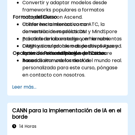
Convertir y adaptar modelos desde
frameworks populares a formatos
Formato del Curso
compatibles con Ascend.
Utilizar herramientas como ATC, la
Conferencia interactiva con
conversión de modelos OM y MindSpore
demostraciones prácticas.
para inferencia en edge y en la nube.
Práctica de laboratorio con herramientas
Diagnosticar problemas de despliegue y
CANN y simuladores o dispositivos Ascend.
Opciones de Personalización del Curso
optimizar el rendimiento en hardware
Escenarios de despliegue prácticos
Ascend.
basados en modelos de IA del mundo real.
Para solicitar una formación
personalizada para este curso, póngase
en contacto con nosotros.
Leer más...
CANN para la implementación de IA en el
borde
14 Horas