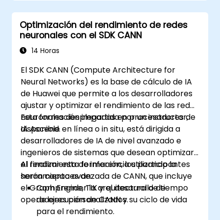
Optimización del rendimiento de redes
neuronales con el SDK CANN
14 Horas
El SDK CANN (Compute Architecture for
Neural Networks) es la base de cálculo de IA
de Huawei que permite a los desarrolladores
ajustar y optimizar el rendimiento de las redes
neuronales desplegadas en procesadores de
Esta formación impartida por un instructor,
IA Ascend.
disponible en línea o in situ, está dirigida a
desarrolladores de IA de nivel avanzado e
ingenieros de sistemas que desean optimizar
el rendimiento de inferencia utilizando la
Al finalizar esta formación, los participantes
herramienta avanzada de CANN, que incluye
serán capaces de:
el Graph Engine, TIK y el desarrollo de
Comprender la arquitectura de tiempo
operadores personalizados.
de ejecución de CANN y su ciclo de vida
para el rendimiento.