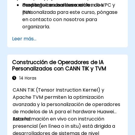
despliegue en bordes o en la nube.
mediante casos de uso reales de VPC y
Para solicitar una formación
PLN.
personalizada para este curso, póngase
en contacto con nosotros para
organizarla.
Leer más...
Construcción de Operadores de IA
Personalizados con CANN TIK y TVM
14 Horas
CANN TIK (Tensor Instruction Kernel) y
Apache TVM permiten la optimización
avanzada y la personalización de operadores
de modelos de IA para el hardware Huawei
Ascend.
Esta formación en vivo con instrucción
presencial (en línea o in situ) está dirigida a
desarrolladores de sistemas de nivel