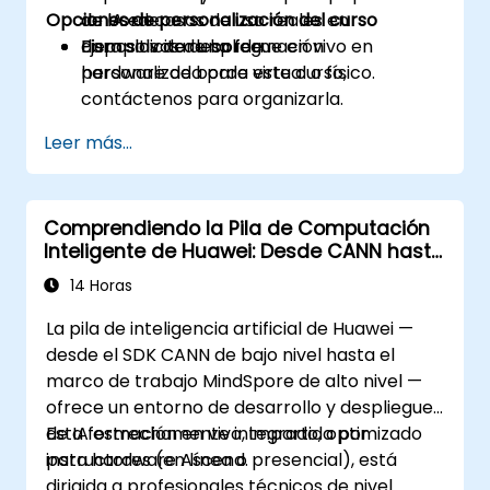
Opciones de personalización del curso
de IA en casos de uso reales en
de borde.
dispositivos de borde.
Ejemplos de despliegue en vivo en
Para solicitar una formación
hardware de borde virtual o físico.
personalizada para este curso,
contáctenos para organizarla.
Leer más...
Comprendiendo la Pila de Computación
Inteligente de Huawei: Desde CANN hasta
MindSpore
14 Horas
La pila de inteligencia artificial de Huawei —
desde el SDK CANN de bajo nivel hasta el
marco de trabajo MindSpore de alto nivel —
ofrece un entorno de desarrollo y despliegue
de IA estrechamente integrado, optimizado
Esta formación en vivo, impartida por
para hardware Ascend.
instructores (en línea o presencial), está
dirigida a profesionales técnicos de nivel