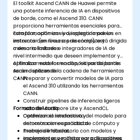
El toolkit Ascend CANN de Huawei permite
una potente inferencia de IA en dispositivos
de borde, como el Ascend 310. CANN
proporciona herramientas esenciales para
compilar, optimizar y desplegar modelos en
Esta formación en vivo, impartida por un
entornos con recursos de cómputo y
instructor (en línea o presencial), está dirigida
memoria limitados.
a desarrolladores e integradores de IA de
nivel intermedio que deseen implementar y
optimizar modelos en dispositivos de borde
Al finalizar esta formación, los participantes
Ascend utilizando la cadena de herramientas
serán capaces de:
CANN.
Preparar y convertir modelos de IA para
el Ascend 310 utilizando las herramientas
CANN.
Construir pipelines de inferencia ligeros
Formato del curso
usando MindSpore Lite y AscendCL.
Optimizar el rendimiento del modelo para
Conferencia interactiva y
entornos con capacidad de cómputo y
demostraciones prácticas.
memoria limitadas.
Trabajo de laboratorio con modelos y
Implementar y monitorear aplicaciones
escenarios específicos para dispositivos