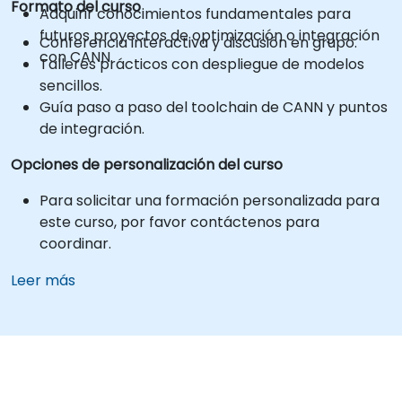
Formato del curso
Adquirir conocimientos fundamentales para
futuros proyectos de optimización o integración
Conferencia interactiva y discusión en grupo.
con CANN.
Talleres prácticos con despliegue de modelos
sencillos.
Guía paso a paso del toolchain de CANN y puntos
de integración.
Opciones de personalización del curso
Para solicitar una formación personalizada para
este curso, por favor contáctenos para
coordinar.
Leer más