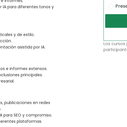
 e informes.
Pres
 IA para diferentes tonos y
cales y de estilo.
acción.
Los cursos
tación asistida por IA.
participant
ulos e informes extensos.
lusiones principales.
sarial.
as, publicaciones en redes
.
IA para SEO y compromiso.
ferentes plataformas.