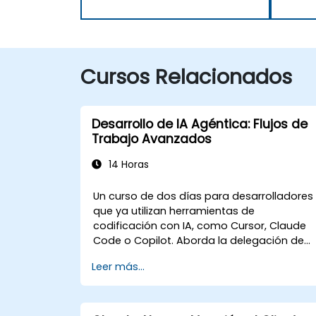
Cursos Relacionados
Desarrollo de IA Agéntica: Flujos de
Trabajo Avanzados
14 Horas
Un curso de dos días para desarrolladores
que ya utilizan herramientas de
codificación con IA, como Cursor, Claude
Code o Copilot. Aborda la delegación de
tareas completas a agentes, la
Leer más...
construcción del stack de personalización
(Reglas, AGENTS.md, Habilidades, MCP,
Agentes), la conexión y creación de
servidores MCP, la ejecución de agentes en