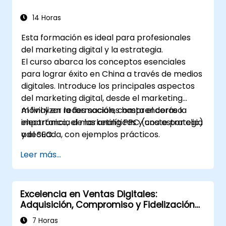
marketing, el marketing PPC (pago por clic) y
servicios.
el posicionamiento orgánico en buscadores
14 Horas
Administrar el escucha social en línea
(SEO). Al finalizar la capacitación,
(social listening).
Esta formación es ideal para profesionales
comprenderán la importancia de las
Utilizar la IA para hacer que la realización
del marketing digital y la estrategia.
analíticas y la planificación estratégica,
de auditorías de rutina sea más eficiente.
El curso abarca los conceptos esenciales
complementada con ejemplos prácticos.
para lograr éxito en China a través de medios
digitales. Introduce los principales aspectos
del marketing digital, desde el marketing
móvil y en redes sociales hasta el correo
Al finalizar la formación, comprenderás la
electrónico, el marketing PPC (coste por clic)
importancia de las analíticas y una estrategia
y el SEO.
adecuada, con ejemplos prácticos.
Leer más...
Excelencia en Ventas Digitales:
Adquisición, Compromiso y Fidelización
de Clientes
7 Horas