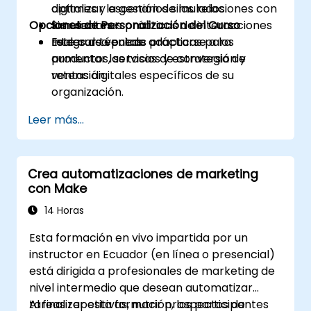
optimizar la gestión de las relaciones con
digitales y escenarios simulados.
Opciones de Personalización del Curso
los clientes.
Simulaciones prácticas de interacciones
Integrar técnicas prácticas para
reales de ventas.
Este curso puede adaptarse a los
aumentar las tasas de conversión y
productos, servicios y estrategia de
retención.
ventas digitales específicos de su
organización.
Leer más...
Crea automatizaciones de marketing
con Make
14 Horas
Esta formación en vivo impartida por un
instructor en Ecuador (en línea o presencial)
está dirigida a profesionales de marketing de
nivel intermedio que desean automatizar
tareas repetitivas, nutrir prospectos de
Al finalizar esta formación, los participantes