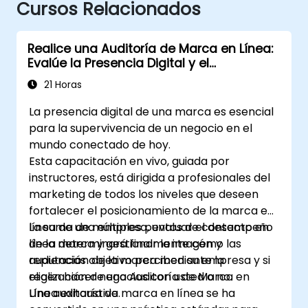
Cursos Relacionados
Realice una Auditoría de Marca en Línea:
Evalúe la Presencia Digital y el
Posicionamiento de su Marca para
21 Horas
Diseñar Estrategias de Marca Poderosas
La presencia digital de una marca es esencial
para la supervivencia de un negocio en el
mundo conectado de hoy.
Esta capacitación en vivo, guiada por
instructores, está dirigida a profesionales del
marketing de todos los niveles que deseen
fortalecer el posicionamiento de la marca en
línea de una empresa, evaluar el desempeño
La suma de múltiples puntos de contacto en
de la marca y gestionar la imagen y
línea determinará finalmente cómo las
reputación de la marca mediante la
audiencias objetivo perciben su empresa y si
realización de una Auditoría de Marca en
eligen hacer negocios con usted o no.
Línea exhaustiva.
Una auditoría de marca en línea se ha