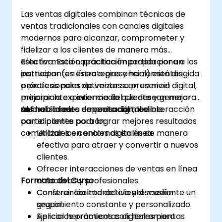
Las ventas digitales combinan técnicas de
ventas tradicionales con canales digitales
modernos para alcanzar, comprometer y
fidelizar a los clientes de manera más
efectiva. Esta capacitación proporciona a los
Esta formación práctica impartida por un
participantes estrategias y herramientas
instructor (en línea o presencial) está dirigida
prácticas para optimizar su presencia digital,
a profesionales de ventas con un nivel
mejorar la experiencia del cliente y generar
principiante a intermedio que desean mejorar
un crecimiento empresarial medible.
sus habilidades de venta digital e interacción
Al finalizar esta capacitación, los
con el cliente para lograr mejores resultados
participantes podrán:
comerciales en entornos en línea.
Utilizar los canales digitales de manera
efectiva para atraer y convertir a nuevos
clientes.
Ofrecer interacciones de ventas en línea
Formato del Curso
atractivas y profesionales.
Construir lealtad del cliente mediante un
Conferencia interactiva y discusión
seguimiento constante y personalizado.
grupal.
Aplicar herramientas digitales para
Ejercicios prácticos con herramientas