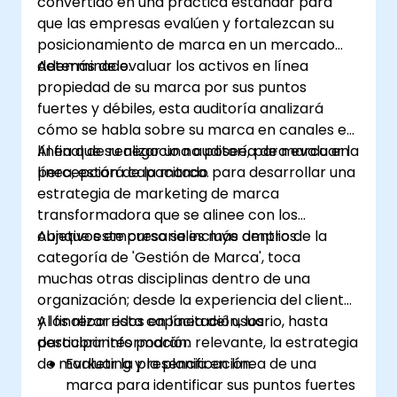
convertido en una práctica estándar para
que las empresas evalúen y fortalezcan su
posicionamiento de marca en un mercado
determinado.
Además de evaluar los activos en línea
propiedad de su marca por sus puntos
fuertes y débiles, esta auditoría analizará
cómo se habla sobre su marca en canales en
línea que su negocio no posee, para evaluar la
Al final de realizar una auditoría de marca en
percepción de la marca.
línea, estará capacitado para desarrollar una
estrategia de marketing de marca
transformadora que se alinee con los
objetivos empresariales más amplios.
Aunque este curso se incluye dentro de la
categoría de 'Gestión de Marca', toca
muchas otras disciplinas dentro de una
organización; desde la experiencia del cliente
y los recorridos en línea del usuario, hasta
Al finalizar esta capacitación, los
descubrir información relevante, la estrategia
participantes podrán:
de marketing y la planificación.
Evaluar la presencia en línea de una
marca para identificar sus puntos fuertes