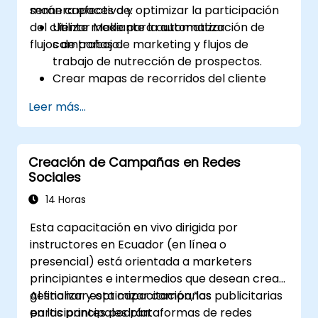
manera efectiva y optimizar la participación
serán capaces de:
del cliente mediante la automatización de
Utilizar Make para automatizar
flujos de trabajo.
campañas de marketing y flujos de
trabajo de nutrección de prospectos.
Crear mapas de recorridos del cliente
personalizados a través de plataformas
Leer más...
integradas.
Sincronizar datos entre herramientas de
marketing como Mailchimp, HubSpot y
Creación de Campañas en Redes
redes sociales.
Sociales
Monitorear y analizar flujos de trabajo
automatizados para optimizar el
14 Horas
rendimiento de las campañas.
Esta capacitación en vivo dirigida por
Adoptar las mejores prácticas para
instructores en Ecuador (en línea o
estrategias escalables de automatización
presencial) está orientada a marketers
de marketing.
principiantes e intermedios que desean crear,
gestionar y optimizar campañas publicitarias
Al finalizar esta capacitación, los
en las principales plataformas de redes
participantes podrán: