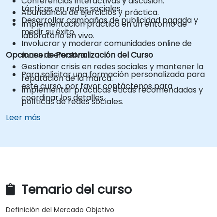
Conferencias interactivas y discusión.
tácticas en redes sociales.
Abundancia de ejercicios y práctica.
Desarrollar campañas de publicidad pagada y
Implementación práctica en un entorno de
medir su éxito.
laboratorio en vivo.
Involucrar y moderar comunidades online de
Opciones de Personalización del Curso
manera efectiva.
Gestionar crisis en redes sociales y mantener la
Para solicitar una formación personalizada para
reputación de la marca.
este curso, por favor contáctenos para
Implementar prácticas éticas recomendadas y
coordinar los detalles.
políticas de redes sociales.
Leer más
Temario del curso
Definición del Mercado Objetivo