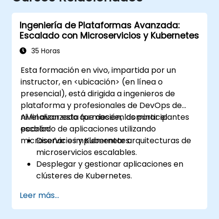
Ingeniería de Plataformas Avanzada:
Escalado con Microservicios y Kubernetes
35 Horas
Esta formación en vivo, impartida por un
instructor, en <ubicación> (en línea o
presencial), está dirigida a ingenieros de
plataforma y profesionales de DevOps de
nivel avanzado que deseen dominar el
Al finalizar esta formación, los participantes
escalado de aplicaciones utilizando
podrán:
microservicios y Kubernetes.
Diseñar e implementar arquitecturas de
microservicios escalables.
Desplegar y gestionar aplicaciones en
clústeres de Kubernetes.
Utilizar gráficos Helm para un despliegue
Leer más...
eficiente de servicios.
Monitorear y mantener la salud de los