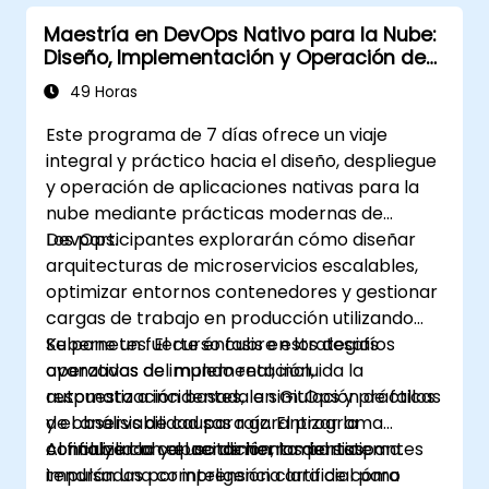
Maestría en DevOps Nativo para la Nube:
Diseño, Implementación y Operación de
Microservicios Escalables con Kubernetes
49 Horas
Este programa de 7 días ofrece un viaje
integral y práctico hacia el diseño, despliegue
y operación de aplicaciones nativas para la
nube mediante prácticas modernas de
DevOps.
Los participantes explorarán cómo diseñar
arquitecturas de microservicios escalables,
optimizar entornos contenedores y gestionar
cargas de trabajo en producción utilizando
Kubernetes. El curso cubre estrategias
Se pone un fuerte énfasis en los desafíos
avanzadas de implementación,
operativos del mundo real, incluida la
automatización basada en GitOps y prácticas
respuesta a incidentes, la simulación de fallos
de observabilidad para garantizar la
y el análisis de causas raíz. El programa
confiabilidad y el rendimiento del sistema.
concluye con el uso de herramientas
Al finalizar la capacitación, los participantes
impulsadas por inteligencia artificial para
tendrán una comprensión clara de cómo