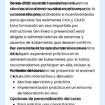
de las empresas de formación más
Desde 2019, también ayudamos a nuestros
reconocidas a nivel mundial en el campo de la
clientes a confirmar su desempeño en un
contenerización.
entorno k8s preparándolos e incentivándolos
para aprobar los exámenes CKA y CKAD.
Esta formación en vivo impartida por
instructores (en línea o presencial) está
dirigida a administradores de sistemas y
usuarios de Kubernetes que desean confirmar
sus conocimientos aprobando el examen
Por otro lado, la formación también se centra
CKA.
en adquirir experiencia práctica en la
administración de Kubernetes; por lo tanto,
recomendamos participar en ella, incluso si
no tienen la intención de presentar el examen
Formato del curso
CKA.
Lección interactiva y discusión.
Muchas ejercicios y práctica.
Implementación práctica en un entorno
de laboratorio en vivo.
Opciones de personalización del curso
Para solicitar una capacitación