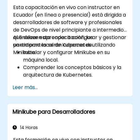
Esta capacitación en vivo con instructor en
Ecuador (en línea o presencial) está dirigida a
desarrolladores de software y profesionales
de DevOps de nivel principiante a intermedio
que deseen aprender a configurar y gestionar
Al finalizar esta capacitación, los
un entorno local de Kubernetes utilizando
participantes serán capaces de:
Minikube.
Instalar y configurar Minikube en su
máquina local.
Comprender los conceptos básicos y la
arquitectura de Kubernetes.
Implementar y gestionar contenedores
Leer más...
mediante kubectl y el panel de control de
Minikube.
Configurar soluciones de
Minikube para Desarrolladores
almacenamiento persistente y redes
para Kubernetes.
Utilizar Minikube para desarrollar, probar
14 Horas
y depurar aplicaciones.
Esta formación en vivo con instructor en