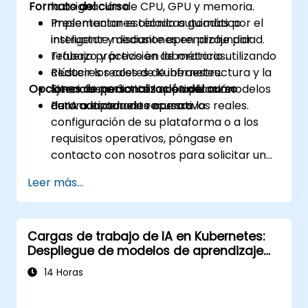
Formato del curso
la asignación de CPU, GPU y memoria.
Implementar escalado automático
Presentaciones técnicas guiadas por el
inteligente mediante aprendizaje por
instructor y discusiones en profundidad.
refuerzo y previsión de métricas.
Trabajo práctico en laboratorio utilizando
Reducir los costes de infraestructura y la
clústeres reales de Kubernetes.
Opciones de personalización del curso
latencia mediante la optimización
Ejercicios prácticos que aplican modelos
automatizada de recursos.
de IA a escenarios operativos reales.
Para adaptar este curso a la
configuración de su plataforma o a los
requisitos operativos, póngase en
contacto con nosotros para solicitar una
personalización.
Leer más...
Cargas de trabajo de IA en Kubernetes:
Despliegue de modelos de aprendizaje
automático a escala
14 Horas