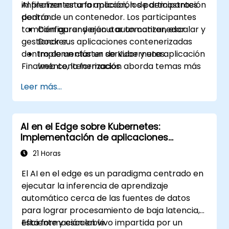
implementar una aplicación de demostración
Al finalizar esta formación, los participantes
dentro de un contenedor. Los participantes
podrán:
también aprenderán a automatizar, escalar y
Configurar y ejecutar un contenedor
gestionar sus aplicaciones contenerizadas
Docker.
dentro de un clúster de Kubernetes.
Implementar un servidor y una aplicación
Finalmente, la formación aborda temas más
web contenerizados.
avanzados, guiando a los participantes por el
Construir y gestionar imágenes de
Leer más...
proceso de seguridad, escalado y monitoreo
Docker.
de un clúster de Kubernetes.
Configurar un clúster de Docker y
Kubernetes.
AI en el Edge sobre Kubernetes:
Utilizar Kubernetes para implementar y
Implementación de aplicaciones
gestionar una aplicación web en clúster.
inteligentes en el borde
Garantizar la seguridad, escalar y
21 Horas
monitorear un clúster de Kubernetes.
El AI en el edge es un paradigma centrado en
ejecutar la inferencia de aprendizaje
automático cerca de las fuentes de datos
para lograr procesamiento de baja latencia,
eficiente y escalable.
Esta formación en vivo impartida por un