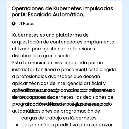
microservicios en producción.
Operaciones de Kubernetes impulsadas
Aplicar las mejores prácticas de
por IA: Escalado Automático,
seguridad y cumplimiento en un entorno
Programación y Optimización de
Kubernetes.
21 Horas
Recursos
Kubernetes es una plataforma de
orquestación de contenedores ampliamente
utilizada para gestionar aplicaciones
distribuidas a gran escala.
Esta formación en vivo impartida por un
instructor (en línea o presencial) está dirigida
a profesionales avanzados que desean
aplicar técnicas de inteligencia artificial y
aprendizaje automático para optimizar el uso
Al finalizar este programa, los participantes
de recursos en Kubernetes, las decisiones de
serán capaces de:
programación y las estrategias de escalado
Aplicar modelos de IA/ML para mejorar
automático.
las decisiones de programación de
cargas de trabajo en Kubernetes.
Utilizar análisis predictivo para optimizar