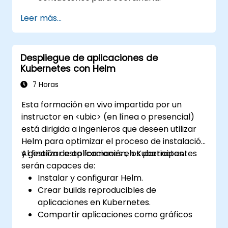
Leer más...
Despliegue de aplicaciones de
Kubernetes con Helm
7 Horas
Esta formación en vivo impartida por un
instructor en <ubic> (en línea o presencial)
está dirigida a ingenieros que deseen utilizar
Helm para optimizar el proceso de instalación
y gestión de aplicaciones en Kubernetes.
Al finalizar esta formación, los participantes
serán capaces de:
Instalar y configurar Helm.
Crear builds reproducibles de
aplicaciones en Kubernetes.
Compartir aplicaciones como gráficos
(charts) de Helm.