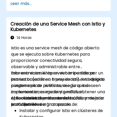
Leer más...
Ejecutar aplicaciones de terceros
guardadas como gráficos de Helm.
Gestionar las versiones de paquetes de
Creación de una Service Mesh con Istio y
Helm.
Kubernetes
14 Horas
Istio es una service mesh de código abierto
que se ejecuta sobre Kubernetes para
proporcionar conectividad segura,
observable y administrable entre
microservicios. Al aprovechar los sidecar
Este entrenamiento en vivo impartido por un
proxies basados en Envoy de Istio, los equipos
instructor (en línea o presencial) está dirigido
pueden aplicar políticas, asegurar las
a ingenieros de nivel intermedio que deseen
comunicaciones mediante mTLS, obtener una
implementar, asegurar y gestionar
observabilidad profunda del tráfico y mejorar
aplicaciones de microservicios utilizando Istio
Al finalizar este entrenamiento, los
la confiabilidad a gran escala.
en Kubernetes.
participantes serán capaces de:
Instalar y configurar Istio en clústeres de
Kubernetes.