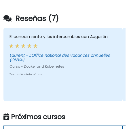
Reseñas (7)
El conocimiento y los intercambios con Augustin
El
re
co
Laurent - L'Office national des vacances annuelles
(ONVA)
Curso - Docker and Kubernetes
Laurent - L'Offic
(O
Traducción Automática
Cur
Tra
Próximos cursos