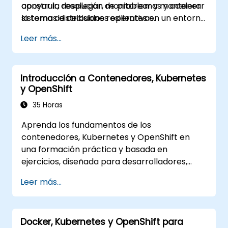
apoyar la resolución de problemas y acelerar
construir, desplegar, monitorear y mantener
la toma de decisiones operativas.
sistemas distribuidos resilientes en un entorno
basado en Kubernetes.
Leer más...
Introducción a Contenedores, Kubernetes
y OpenShift
35 Horas
Aprenda los fundamentos de los
contenedores, Kubernetes y OpenShift en
una formación práctica y basada en
ejercicios, diseñada para desarrolladores,
ingenieros DevOps y profesionales de TI. Los
Leer más...
participantes aprenderán a crear
aplicaciones contenidas, desplegar cargas de
trabajo, gestionar recursos de Kubernetes y
Docker, Kubernetes y OpenShift para
utilizar OpenShift para optimizar la entrega