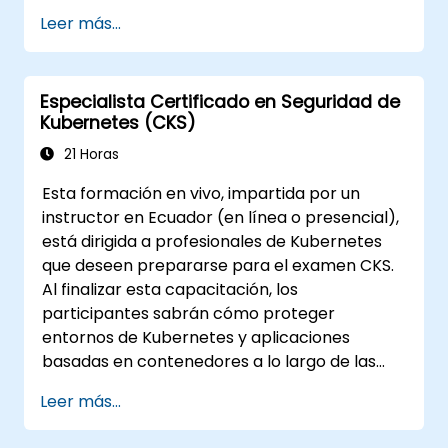
CKAD, visite:
Leer más...
https://training.linuxfoundation.org/certificatio
kubernetes-application-developer-
ckad/
Especialista Certificado en Seguridad de
Kubernetes (CKS)
21 Horas
Esta formación en vivo, impartida por un
instructor en Ecuador (en línea o presencial),
está dirigida a profesionales de Kubernetes
que deseen prepararse para el examen CKS.
Al finalizar esta capacitación, los
participantes sabrán cómo proteger
entornos de Kubernetes y aplicaciones
basadas en contenedores a lo largo de las
diferentes etapas del ciclo de vida de una
Leer más...
aplicación: construcción, despliegue y
ejecución.