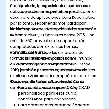
configuración y exposición de aplicaciones
Por otro lado, la capacitación también se
nativas para la nube en Kubernetes.
centra en adquirir experiencia práctica en el
desarrollo de aplicaciones para Kubernetes;
por lo tanto, recomendamos participar
incluso si no tiene la intención de presentar el
NobleProg
ha estado impartiendo formación
examen CKAD.
sobre Docker y Kubernetes desde 2015. Con
más de 360 proyectos de capacitación
completados con éxito, nos hemos
convertido en una de las empresas de
Formato del Curso
formación más reconocidas a nivel mundial
Clase interactiva y discusión.
en el ámbito de la contenerización. Desde
Muchos ejercicios y práctica.
2019, también estamos ayudando a nuestros
Ejecución práctica en un entorno de
clientes a validar su desempeño en entornos
laboratorio en vivo.
k8s preparándolos y fomentando la
Opciones de Personalización del Curso
aprobación de los exámenes CKA y CKAD.
Para solicitar una capacitación
personalizada para este curso,
contáctenos para coordinarlo.
Para obtener más información sobre