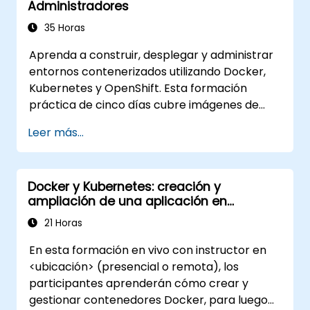
Administradores
moderna de aplicaciones en entornos de
nube e híbridos.
35 Horas
Aprenda a construir, desplegar y administrar
entornos contenerizados utilizando Docker,
Kubernetes y OpenShift. Esta formación
práctica de cinco días cubre imágenes de
contenedores, cargas de trabajo de
Leer más...
Kubernetes, red de clústeres,
almacenamiento, seguridad, monitoreo y
administración práctica de OpenShift. Los
Docker y Kubernetes: creación y
participantes adquieren las habilidades
ampliación de una aplicación en
necesarias para operar plataformas de
contenedores
contenedores modernas y resolver
21 Horas
problemas en aplicaciones a lo largo de
En esta formación en vivo con instructor en
entornos de desarrollo y producción.
<ubicación> (presencial o remota), los
participantes aprenderán cómo crear y
gestionar contenedores Docker, para luego