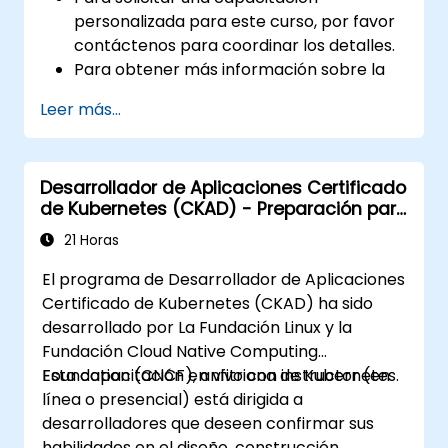
personalizada para este curso, por favor
contáctenos para coordinar los detalles.
Para obtener más información sobre la
certificación CKA, por favor visite:
Leer más...
https://training.linuxfoundation.org/certificatio
kubernetes-administrator-cka
Desarrollador de Aplicaciones Certificado
de Kubernetes (CKAD) - Preparación para
el examen
21 Horas
El programa de Desarrollador de Aplicaciones
Certificado de Kubernetes (CKAD) ha sido
desarrollado por La Fundación Linux y la
Fundación Cloud Native Computing
Foundation (CNCF), anfitriona de Kubernetes.
Esta capacitación en vivo con instructor (en
línea o presencial) está dirigida a
desarrolladores que deseen confirmar sus
habilidades en el diseño, construcción,