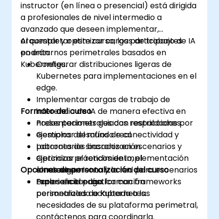
instructor (en línea o presencial) está dirigida
a profesionales de nivel intermedio a
avanzado que deseen implementar,
orquestar y optimizar cargas de trabajo de IA
Al completar este curso, los participantes
en entornos perimetrales basados en
podrán:
Kubernetes.
Configurar distribuciones ligeras de
Kubernetes para implementaciones en el
edge.
Implementar cargas de trabajo de
Formato del curso
inferencia de IA de manera efectiva en
nodos perimetrales con restricciones.
Presentaciones guiadas respaldadas por
Gestionar desafíos de conectividad y
ejemplos del mundo real.
patrones de sincronización.
Laboratorios basados en escenarios y
Optimizar el rendimiento, el
ejercicios prácticos de implementación
Opciones de personalización del curso
almacenamiento y la red para escenarios
en el edge.
reales en el edge.
Experiencia práctica con frameworks
Para solicitar una formación
perimetrales de Kubernetes.
personalizada adaptada a las
necesidades de su plataforma perimetral,
contáctenos para coordinarla.