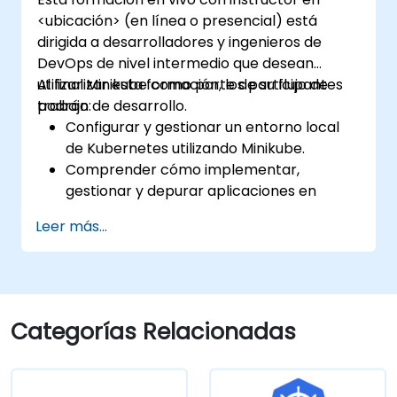
<ubicación> (en línea o presencial) está
dirigida a desarrolladores y ingenieros de
DevOps de nivel intermedio que desean
utilizar Minikube como parte de su flujo de
Al finalizar esta formación, los participantes
trabajo de desarrollo.
podrán:
Configurar y gestionar un entorno local
de Kubernetes utilizando Minikube.
Comprender cómo implementar,
gestionar y depurar aplicaciones en
Minikube.
Leer más...
Integrar Minikube en sus pipelines de
integración y despliegue continuos.
Optimizar su proceso de desarrollo
mediante las características avanzadas
de Minikube.
Categorías Relacionadas
Aplicar las mejores prácticas para el
desarrollo de Kubernetes local.