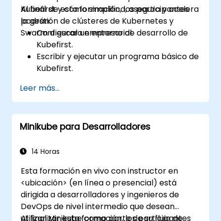
Kubefirst y cómo simplifica, asegura y acelera
Al final de esta formación, los participantes
la gestión de clústeres de Kubernetes y
podrán:
Swarm a escala empresarial.
Configurar un entorno de desarrollo de
Kubefirst.
Escribir y ejecutar un programa básico de
Kubefirst.
Anotar el código con directivas y
Leer más...
cláusulas de Kubefirst.
Utilizar la API y las bibliotecas de
Kubefirst.
Minikube para Desarrolladores
Perfilar y depurar programas de
Kubefirst.
14 Horas
Esta formación en vivo con instructor en
<ubicación> (en línea o presencial) está
dirigida a desarrolladores y ingenieros de
DevOps de nivel intermedio que desean
utilizar Minikube como parte de su flujo de
Al finalizar esta formación, los participantes