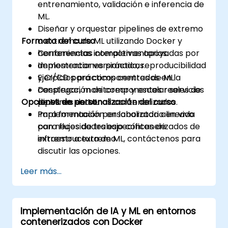
entrenamiento, validación e inferencia de
ML.
Diseñar y orquestar pipelines de extremo
Formato del curso
a extremo de ML utilizando Docker y
herramientas complementarias.
Conferencias interactivas apoyadas por
Implementar versionado, reproducibilidad
demostraciones prácticas.
y CI/CD para componentes de ML.
Ejercicios prácticos centrados en la
Desplegar, monitorear y escalar servicios
construcción de componentes reales de
Opciones de personalización del curso
de ML en entornos contenerizados.
pipelines de ML.
Implementación en laboratorio en vivo
Para formación personalizada alineada
para flujos de trabajo contenerizados de
con necesidades específicas de
extremo a extremo.
infraestructura de ML, contáctenos para
discutir las opciones.
Leer más...
Implementación de IA y ML en entornos
contenerizados con Docker