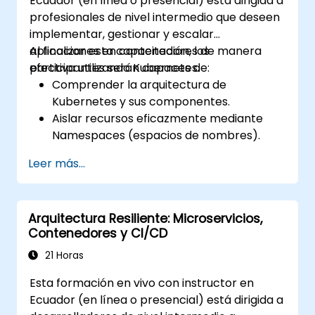
Ecuador (en línea o presencial) está dirigida a
profesionales de nivel intermedio que deseen
implementar, gestionar y escalar
aplicaciones en contenedores de manera
Al finalizar esta capacitación, los
efectiva utilizando Kubernetes.
participantes serán capaces de:
Comprender la arquitectura de
Kubernetes y sus componentes.
Aislar recursos eficazmente mediante
Namespaces (espacios de nombres).
Gestionar y personalizar cargas de
Leer más...
trabajo con Deployments (despliegues),
StatefulSets y DaemonSets.
Definir recursos computacionales
Arquitectura Resiliente: Microservicios,
utilizando Requests (solicitudes) y Limits
Contenedores y CI/CD
(límites).
Trabajar con Jobs y CronJobs para
21 Horas
tareas programadas.
Esta formación en vivo con instructor en
Comprender los Servicios y el DNS dentro
Ecuador (en línea o presencial) está dirigida a
de Kubernetes.