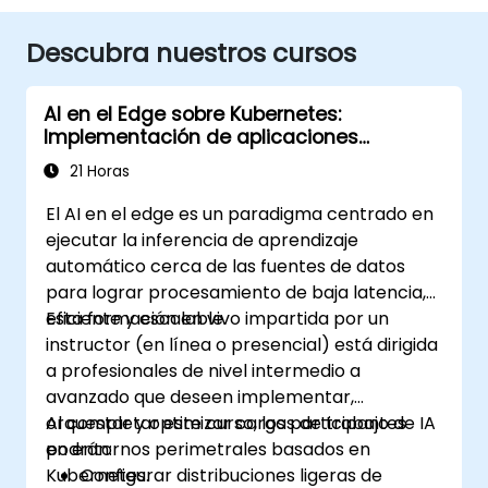
Descubra nuestros cursos
AI en el Edge sobre Kubernetes:
Implementación de aplicaciones
inteligentes en el borde
21 Horas
El AI en el edge es un paradigma centrado en
ejecutar la inferencia de aprendizaje
automático cerca de las fuentes de datos
para lograr procesamiento de baja latencia,
eficiente y escalable.
Esta formación en vivo impartida por un
instructor (en línea o presencial) está dirigida
a profesionales de nivel intermedio a
avanzado que deseen implementar,
orquestar y optimizar cargas de trabajo de IA
Al completar este curso, los participantes
en entornos perimetrales basados en
podrán:
Kubernetes.
Configurar distribuciones ligeras de