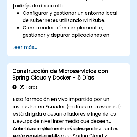
trabajo de desarrollo.
podrán:
Configurar y gestionar un entorno local
de Kubernetes utilizando Minikube.
Comprender cómo implementar,
gestionar y depurar aplicaciones en
Minikube.
Leer más...
Integrar Minikube en sus pipelines de
integración y despliegue continuos.
Optimizar su proceso de desarrollo
Construcción de Microservicios con
mediante las características avanzadas
Spring Cloud y Docker - 5 Días
de Minikube.
Aplicar las mejores prácticas para el
35 Horas
desarrollo de Kubernetes local.
Esta formación en vivo impartida por un
instructor en Ecuador (en línea o presencial)
está dirigida a desarrolladores e ingenieros
DevOps de nivel intermedio que deseen
construir, implementar y gestionar
Al finalizar esta formación, los participantes
microservicios utilizando Spring Cloud y
serán capaces de: