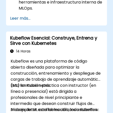
herramientas e infraestructura interna de
MLOps.
Leer más...
Kubeflow Esencial: Construye, Entrena y
Sirve con Kubernetes
14 Horas
Kubeflow es una plataforma de código
abierto diseñada para optimizar la
construcción, entrenamiento y despliegue de
cargas de trabajo de aprendizaje automático
(ML) en Kubernetes.
Esta formación práctica con instructor (en
línea o presencial) está dirigida a
profesionales de nivel principiante e
intermedio que desean construir flujos de
trabajo de ML confiables utilizando Kubeflow.
Al completar esta formación, los asistentes