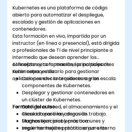
Kubernetes es una plataforma de código
abierto para automatizar el despliegue,
escalado y gestión de aplicaciones en
contenedores.
Esta formación en vivo, impartida por un
instructor (en línea o presencial), está dirigida
a profesionales de TI de nivel principiante a
intermedio que desean aprender los
conceptos y componentes principales de
Al finalizar esta formación, los participantes
Kubernetes y utilizarlo para gestionar
serán capaces de:
aplicaciones en contenedores a gran escala.
Comprender la arquitectura y los
componentes de Kubernetes.
Desplegar y gestionar contenedores en
un clúster de Kubernetes.
Formato del curso
Configurar la red, el almacenamiento y el
escalado para las cargas de trabajo.
Clase interactiva y discusión.
Diagnosticar problemas comunes y
Muchas ejercicios y práctica.
seguir las mejores prácticas para las
Implementación práctica en un entorno