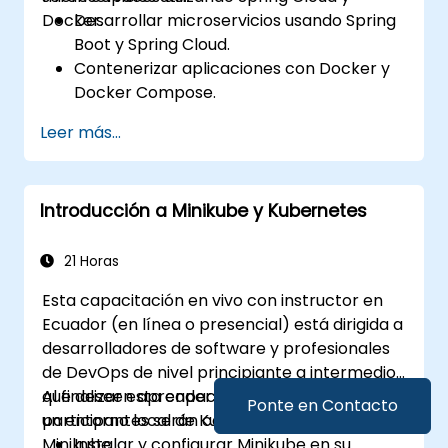
Docker.
Desarrollar microservicios usando Spring
Boot y Spring Cloud.
Contenerizar aplicaciones con Docker y
Docker Compose.
Implementar descubrimiento de
Leer más...
servicios, pasarelas API y comunicación
entre servicios.
Monitorizar y asegurar los microservicios
Introducción a Minikube y Kubernetes
en entornos de producción.
Implementar y orquestar microservicios
utilizando Kubernetes.
21 Horas
Esta capacitación en vivo con instructor en
Ecuador (en línea o presencial) está dirigida a
desarrolladores de software y profesionales
de DevOps de nivel principiante a intermedio
que deseen aprender a configurar y gestionar
Al finalizar esta capacitación, los
Ponte en Contacto
un entorno local de Kubernetes utilizando
participantes serán capaces de:
Minikube.
Instalar y configurar Minikube en su