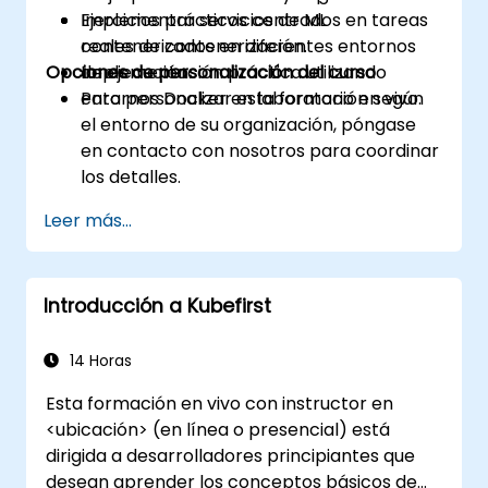
Implementar servicios de ML
Ejercicios prácticos centrados en tareas
contenerizados en diferentes entornos
reales de contenerización.
Opciones de personalización del curso
de ejecución.
Implementación práctica utilizando
entornos Docker en laboratorio en vivo.
Para personalizar esta formación según
el entorno de su organización, póngase
en contacto con nosotros para coordinar
los detalles.
Leer más...
Introducción a Kubefirst
14 Horas
Esta formación en vivo con instructor en
<ubicación> (en línea o presencial) está
dirigida a desarrolladores principiantes que
desean aprender los conceptos básicos de