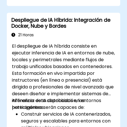
visualizar el estado y el rendimiento del
clúster.
Implementar estrategias de alertas para
Despliegue de IA Híbrida: Integración de
la resolución proactiva de problemas.
Docker, Nube y Bordes
Aplicar mejores prácticas para escalar
soluciones de monitoreo en entornos
21 Horas
Kubernetes.
El despliegue de IA híbrida consiste en
ejecutar inferencia de IA en entornos de nube,
locales y perimetrales mediante flujos de
trabajo unificados basados en contenedores.
Esta formación en vivo impartida por
instructores (en línea o presencial) está
dirigida a profesionales de nivel avanzado que
deseen diseñar e implementar sistemas de
inferencia de IA distribuidos en entornos
Al finalizar esta capacitación, los
heterogéneos.
participantes serán capaces de:
Construir servicios de IA contenerizados,
seguros y escalables para entornos con