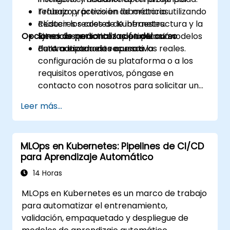
refuerzo y previsión de métricas.
Trabajo práctico en laboratorio utilizando
Reducir los costes de infraestructura y la
clústeres reales de Kubernetes.
Opciones de personalización del curso
latencia mediante la optimización
Ejercicios prácticos que aplican modelos
automatizada de recursos.
de IA a escenarios operativos reales.
Para adaptar este curso a la
configuración de su plataforma o a los
requisitos operativos, póngase en
contacto con nosotros para solicitar una
personalización.
Leer más...
MLOps en Kubernetes: Pipelines de CI/CD
para Aprendizaje Automático
14 Horas
MLOps en Kubernetes es un marco de trabajo
para automatizar el entrenamiento,
validación, empaquetado y despliegue de