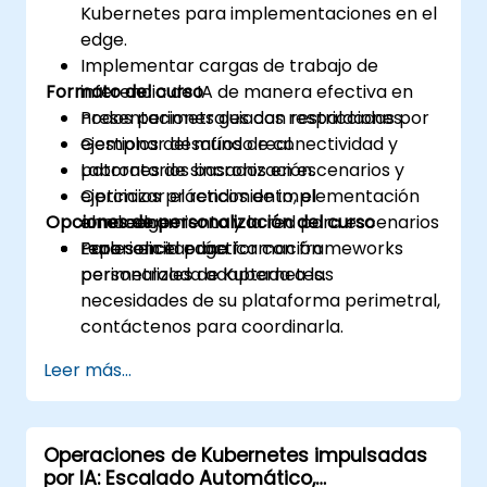
Kubernetes para implementaciones en el
edge.
Implementar cargas de trabajo de
Formato del curso
inferencia de IA de manera efectiva en
nodos perimetrales con restricciones.
Presentaciones guiadas respaldadas por
Gestionar desafíos de conectividad y
ejemplos del mundo real.
patrones de sincronización.
Laboratorios basados en escenarios y
Optimizar el rendimiento, el
ejercicios prácticos de implementación
Opciones de personalización del curso
almacenamiento y la red para escenarios
en el edge.
reales en el edge.
Experiencia práctica con frameworks
Para solicitar una formación
perimetrales de Kubernetes.
personalizada adaptada a las
necesidades de su plataforma perimetral,
contáctenos para coordinarla.
Leer más...
Operaciones de Kubernetes impulsadas
por IA: Escalado Automático,