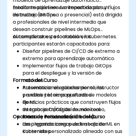
modelos de aprendizaje automático
mediante pipelines contenedorizados y flujos
Esta formación en vivo impartida por un
de trabajo GitOps.
instructor (en línea o presencial) está dirigida
a profesionales de nivel intermedio que
desean construir pipelines de MLOps
automatizados y escalables en Kubernetes.
Al completar esta formación, los
participantes estarán capacitados para:
Diseñar pipelines de CI/CD de extremo a
extremo para aprendizaje automático.
Implementar flujos de trabajo GitOps
para el despliegue y la versión de
Formato del Curso
modelos.
Automatizar el entrenamiento, las
Presentaciones guiadas por el instructor
pruebas y el empaquetado de modelos
y análisis técnicos profundos.
de ML.
Ejercicios prácticos que construyen flujos
Integrar estrategias de monitoreo,
de trabajo CI/CD del mundo real.
Opciones de Personalización del Curso
alertas y retroceso (rollback).
Práctica en laboratorio en vivo
desplegando cargas de trabajo de ML en
Las organizaciones pueden solicitar
Kubernetes.
contenido personalizado alineado con sus