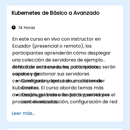
Kubernetes de Básico a Avanzado
14 Horas
En este curso en vivo con instructor en
Ecuador (presencial o remoto), los
participantes aprenderán cómo desplegar
una colección de servidores de ejemplo
dentro de contenedores, automatizar,
Al finalizar este curso, los participantes serán
escalar y gestionar sus servidores
capaces de:
contenerizados dentro de un clúster de
Configurar y ejecutar un contenedor
Kubernetes. El curso aborda temas más
Docker.
avanzados, guiando a los participantes por el
Desplegar bases de datos y servidores
proceso de securización, configuración de red
contenerizados.
y monitoreo de un clúster de Kubernetes.
Configurar un clúster de Docker y
Leer más...
Kubernetes.
Utilizar Kubernetes para desplegar y
gestionar diferentes entornos dentro del