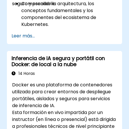
seguro y escalable.
Comprender la arquitectura, los
conceptos fundamentales y los
componentes del ecosistema de
Kubernetes.
Configurar, instalar y ajustar un clúster de
Leer más...
Kubernetes para la orquestación de
contenedores.
Aprender a ejecutar operaciones de
Inferencia de IA segura y portátil con
Kubernetes utilizando las herramientas
Docker: de local a la nube
de línea de comandos.
Obtener experiencia práctica que abarca
14 Horas
desde las operaciones y administración
Docker es una plataforma de contenedores
básicas hasta las avanzadas de
utilizada para crear entornos de despliegue
Kubernetes.
portátiles, aislados y seguros para servicios
de inferencia de IA.
Esta formación en vivo impartida por un
instructor (en línea o presencial) está dirigida
a profesionales técnicos de nivel principiante