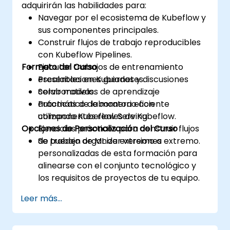
adquirirán las habilidades para:
Navegar por el ecosistema de Kubeflow y
sus componentes principales.
Construir flujos de trabajo reproducibles
con Kubeflow Pipelines.
Formato del Curso
Ejecutar trabajos de entrenamiento
escalables en Kubernetes.
Presentaciones guiadas y discusiones
Servir modelos de aprendizaje
colaborativas.
automático de manera eficiente
Prácticas de laboratorio con
utilizando Kubeflow Serving.
componentes reales de Kubeflow.
Opciones de Personalización del Curso
Ejercicios prácticos para construir flujos
de trabajo de ML de extremo a extremo.
Se pueden organizar versiones
personalizadas de esta formación para
alinearse con el conjunto tecnológico y
los requisitos de proyectos de tu equipo.
Leer más...