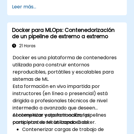
ingenieros DevOps y profesionales de TI. Los
Leer más...
participantes aprenderán a crear
aplicaciones contenidas, desplegar cargas de
trabajo, gestionar recursos de Kubernetes y
Docker para MLOps: Contenedorización
utilizar OpenShift para optimizar la entrega
de un pipeline de extremo a extremo
moderna de aplicaciones en entornos de
nube e híbridos.
21 Horas
Docker es una plataforma de contenedores
utilizada para construir entornos
reproducibles, portátiles y escalables para
sistemas de ML.
Esta formación en vivo impartida por
instructores (en línea o presencial) está
dirigida a profesionales técnicos de nivel
intermedio a avanzado que deseen
contenerizar y operationalizar pipelines
Al completar esta formación, los
completos de ML utilizando Docker.
participantes serán capaces de:
Contenerizar cargas de trabajo de