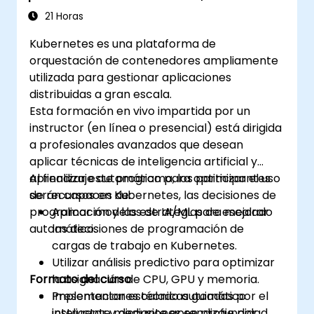
Programación y Optimización de
21 Horas
Recursos
Kubernetes es una plataforma de
orquestación de contenedores ampliamente
utilizada para gestionar aplicaciones
distribuidas a gran escala.
Esta formación en vivo impartida por un
instructor (en línea o presencial) está dirigida
a profesionales avanzados que desean
aplicar técnicas de inteligencia artificial y
aprendizaje automático para optimizar el uso
Al finalizar este programa, los participantes
de recursos en Kubernetes, las decisiones de
serán capaces de:
programación y las estrategias de escalado
Aplicar modelos de IA/ML para mejorar
automático.
las decisiones de programación de
cargas de trabajo en Kubernetes.
Utilizar análisis predictivo para optimizar
Formato del curso
la asignación de CPU, GPU y memoria.
Implementar escalado automático
Presentaciones técnicas guiadas por el
inteligente mediante aprendizaje por
instructor y discusiones en profundidad.