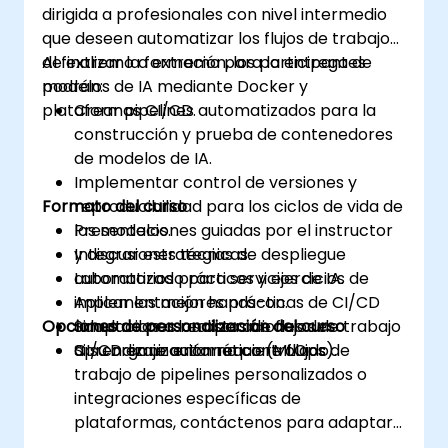
dirigida a profesionales con nivel intermedio
que deseen automatizar los flujos de trabajo
de extremo a extremo para la entrega de
Al finalizar la formación, los participantes
modelos de IA mediante Docker y
podrán:
plataformas CI/CD.
Crear pipelines automatizados para la
construcción y prueba de contenedores
de modelos de IA.
Implementar control de versiones y
Formato del curso
reproducibilidad para los ciclos de vida de
los modelos.
Presentaciones guiadas por el instructor
Integrar estrategias de despliegue
y discusiones técnicas.
automatizado para servicios de IA.
Laboratorios prácticos y ejercicios de
Aplicar las mejores prácticas de CI/CD
implementación hands-on.
Opciones de personalización del curso
adaptadas a las operaciones de
Simulaciones realistas de flujos de trabajo
aprendizaje automático (MLOps).
CI/CD en un entorno controlado.
Si su organización requiere flujos de
trabajo de pipelines personalizados o
integraciones específicas de
plataformas, contáctenos para adaptar
este curso a sus necesidades.