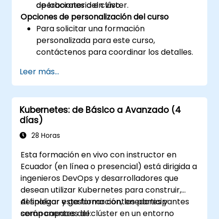
operaciones del clúster.
de laboratorio en vivo.
Opciones de personalización del curso
Para solicitar una formación
personalizada para este curso,
contáctenos para coordinar los detalles.
Leer más...
Kubernetes: de Básico a Avanzado (4
días)
28 Horas
Esta formación en vivo con instructor en
Ecuador (en línea o presencial) está dirigida a
ingenieros DevOps y desarrolladores que
desean utilizar Kubernetes para construir,
desplegar y gestionar contenedores y
Al finalizar esta formación, los participantes
componentes del clúster en un entorno
serán capaces de: