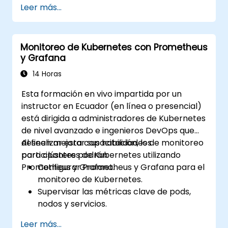
Leer más...
Monitoreo de Kubernetes con Prometheus
y Grafana
14 Horas
Esta formación en vivo impartida por un
instructor en Ecuador (en línea o presencial)
está dirigida a administradores de Kubernetes
de nivel avanzado e ingenieros DevOps que
deseen mejorar sus habilidades de monitoreo
Al finalizar esta capacitación, los
para clústeres de Kubernetes utilizando
participantes podrán:
Prometheus y Grafana.
Configurar Prometheus y Grafana para el
monitoreo de Kubernetes.
Supervisar las métricas clave de pods,
nodos y servicios.
Crear dashboards dinámicos para
Leer más...