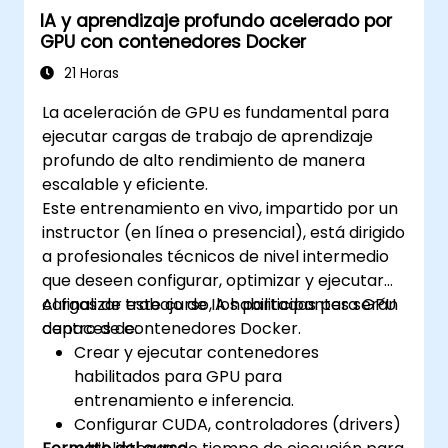
IA y aprendizaje profundo acelerado por
mismo clúster.
GPU con contenedores Docker
Sécurizar, escalar y monitorear un clúster
de Kubernetes.
21 Horas
La aceleración de GPU es fundamental para
ejecutar cargas de trabajo de aprendizaje
profundo de alto rendimiento de manera
escalable y eficiente.
Este entrenamiento en vivo, impartido por un
instructor (en línea o presencial), está dirigido
a profesionales técnicos de nivel intermedio
que deseen configurar, optimizar y ejecutar
cargas de trabajo de IA habilitadas para GPU
Al finalizar este curso, los participantes serán
dentro de contenedores Docker.
capaces de:
Crear y ejecutar contenedores
habilitados para GPU para
entrenamiento e inferencia.
Configurar CUDA, controladores (drivers)