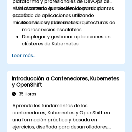
plataforma y profesionales de DevOps de
nivel avanzado que deseen dominar el
Al finalizar esta formación, los participantes
escalado de aplicaciones utilizando
podrán:
microservicios y Kubernetes.
Diseñar e implementar arquitecturas de
microservicios escalables.
Desplegar y gestionar aplicaciones en
clústeres de Kubernetes.
Utilizar gráficos Helm para un despliegue
Leer más...
eficiente de servicios.
Monitorear y mantener la salud de los
microservicios en producción.
Introducción a Contenedores, Kubernetes
Aplicar las mejores prácticas de
y OpenShift
seguridad y cumplimiento en un entorno
Kubernetes.
35 Horas
Aprenda los fundamentos de los
contenedores, Kubernetes y OpenShift en
una formación práctica y basada en
ejercicios, diseñada para desarrolladores,