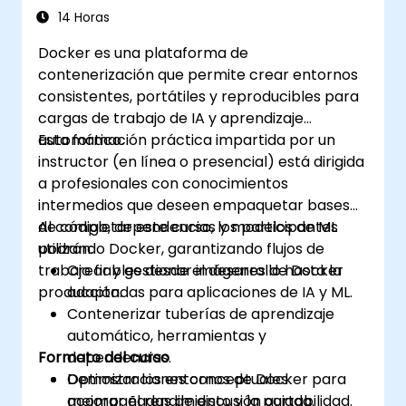
14 Horas
Docker es una plataforma de
contenerización que permite crear entornos
consistentes, portátiles y reproducibles para
cargas de trabajo de IA y aprendizaje
automático.
Esta formación práctica impartida por un
instructor (en línea o presencial) está dirigida
a profesionales con conocimientos
intermedios que deseen empaquetar bases
de código, dependencias y modelos de ML
Al completar este curso, los participantes
utilizando Docker, garantizando flujos de
podrán:
trabajo fiables desde el desarrollo hasta la
Crear y gestionar imágenes de Docker
producción.
adaptadas para aplicaciones de IA y ML.
Contenerizar tuberías de aprendizaje
automático, herramientas y
Formato del curso
dependencias.
Optimizar los entornos de Docker para
Demostraciones conceptuales
mejorar el rendimiento y la portabilidad.
acompañadas de discusión guiada.