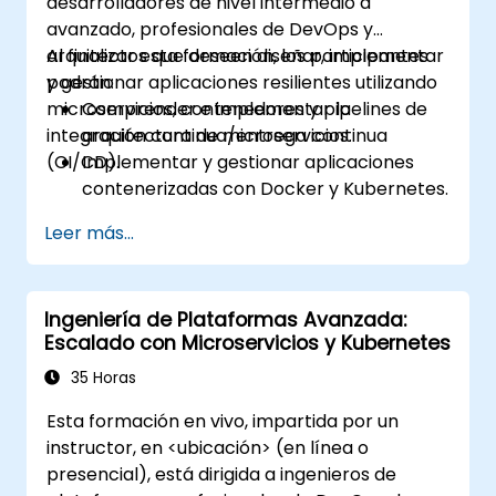
desarrolladores de nivel intermedio a
Exponer aplicaciones mediante Ingress.
avanzado, profesionales de DevOps y
Gestionar ConfigMaps, Secrets y Volumes
arquitectos que deseen diseñar, implementar
Al finalizar esta formación, los participantes
persistentes.
y gestionar aplicaciones resilientes utilizando
podrán:
Escalar y actualizar clústeres de
microservicios, contenedores y pipelines de
Comprender e implementar la
Kubernetes utilizando estrategias
integración continua/entrega continua
arquitectura de microservicios.
avanzadas.
(CI/CD).
Implementar y gestionar aplicaciones
Analizar y solucionar problemas de
contenerizadas con Docker y Kubernetes.
Kubernetes.
Configurar y optimizar pipelines de CI/CD
Desplegar recursos eficientemente
Leer más...
para despliegues automatizados.
mediante Helm Charts.
Aplicar las mejores prácticas para
seguridad, monitoreo y observabilidad.
Ingeniería de Plataformas Avanzada:
Escalado con Microservicios y Kubernetes
35 Horas
Esta formación en vivo, impartida por un
instructor, en <ubicación> (en línea o
presencial), está dirigida a ingenieros de