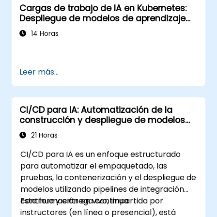
Cargas de trabajo de IA en Kubernetes:
Despliegue de modelos de aprendizaje
automático a escala
14 Horas
Leer más...
CI/CD para IA: Automatización de la
construcción y despliegue de modelos
basados en Docker
21 Horas
CI/CD para IA es un enfoque estructurado
para automatizar el empaquetado, las
pruebas, la contenerización y el despliegue de
modelos utilizando pipelines de integración
continua y entrega continua.
Esta formación en vivo, impartida por
instructores (en línea o presencial), está