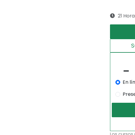
21 Hora
S
En lí
Pres
Los cursos