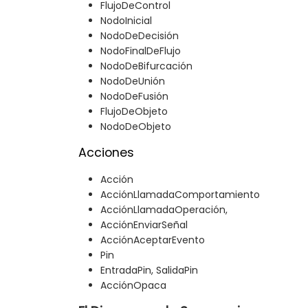
FlujoDeControl
NodoInicial
NodoDeDecisión
NodoFinalDeFlujo
NodoDeBifurcación
NodoDeUnión
NodoDeFusión
FlujoDeObjeto
NodoDeObjeto
Acciones
Acción
AcciónLlamadaComportamiento
AcciónLlamadaOperación,
AcciónEnviarSeñal
AcciónAceptarEvento
Pin
EntradaPin, SalidaPin
AcciónOpaca