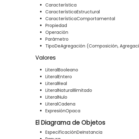
Característica
CaracterísticaEstructural
CaracterísticaComportamental
Propiedad
Operación
Parámetro
TipoDeAgregación (Composición, Agregac
Valores
LiteralBooleano
LiteralEntero
LiteralReal
LiteralNaturalIlimitado
LiteralNulo
LiteralCadena
ExpresiónOpaca
El Diagrama de Objetos
EspecificaciónDeInstancia
Ranura