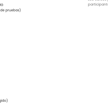
participant
MG
o de pruebas)
gido)