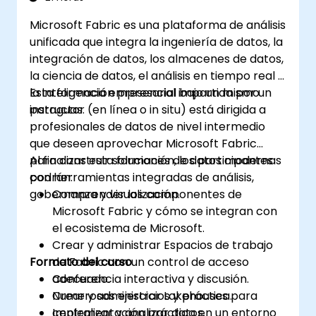
Microsoft Fabric es una plataforma de análisis
unificada que integra la ingeniería de datos, la
integración de datos, los almacenes de datos,
la ciencia de datos, el análisis en tiempo real y
la inteligencia empresarial bajo un mismo
Esta formación presencial impartida por un
paraguas.
instructor (en línea o in situ) está dirigida a
profesionales de datos de nivel intermedio
que deseen aprovechar Microsoft Fabric
para construir soluciones de datos modernas
Al finalizar esta formación, los participantes
con herramientas integradas de análisis,
podrán:
gobernanza y visualización.
Comprender los componentes de
Microsoft Fabric y cómo se integran con
el ecosistema de Microsoft.
Crear y administrar Espacios de trabajo
Formato del curso
de Fabric con un control de acceso
adecuado.
Conferencia interactiva y discusión.
Crear y administrar Lakehouses para
Numerosos ejercicios y práctica.
centralizar y analizar datos.
Implementación práctica en un entorno