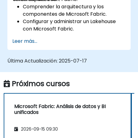
Comprender la arquitectura y los
componentes de Microsoft Fabric.
Configurar y administrar un Lakehouse
con Microsoft Fabric.
Ingerir y transformar datos utilizando
Leer más...
Apache Spark.
Utilizar tablas Delta Lake para el
versionado y gestión de datos.
Última Actualización:
2025-07-17
Implementar tuberías de ingestión de
datos con Dataflows Gen2.
Orquestar tuberías de datos utilizando
Próximos cursos
Data Factory.
Microsoft Fabric: Análisis de datos y BI
unificados
2026-09-15 09:30