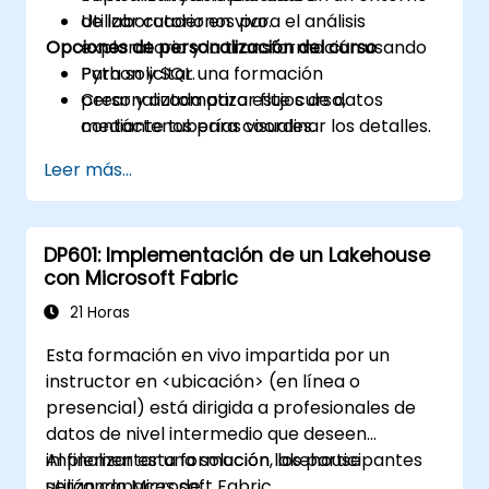
Utilizar cuadernos para el análisis
de laboratorio en vivo.
Opciones de personalización del curso
exploratorio y la transformación usando
Python y SQL.
Para solicitar una formación
Crear y automatizar flujos de datos
personalizada para este curso,
mediante tuberías visuales.
contáctenos para coordinar los detalles.
Modelar y administrar datos utilizando las
Leer más...
capas de Almacén de Datos y Modelo
Semántico.
Diseñar y publicar paneles interactivos
DP601: Implementación de un Lakehouse
con Power BI en Fabric.
con Microsoft Fabric
21 Horas
Esta formación en vivo impartida por un
instructor en <ubicación> (en línea o
presencial) está dirigida a profesionales de
datos de nivel intermedio que deseen
implementar una solución lakehouse
Al finalizar esta formación, los participantes
utilizando Microsoft Fabric.
serán capaces de: