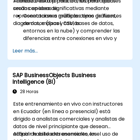
Tableau Desktop para transformar datos
Al finalizar esta formación, los participantes
crudos en ideas significativas mediante
serán capaces de:
representaciones gráficas como gráficos,
Conectarse a múltiples tipos de fuentes
diagramas, mapas y tablas.
de datos (Excel, CSV, bases de datos,
entornos en la nube) y comprender las
diferencias entre conexiones en vivo y
por extracción.
Leer más...
Preparar y limpiar datos para el análisis,
incluida la renominación de campos, el
manejo de valores nulos y la combinación
SAP BusinessObjects Business
de conjuntos de datos mediante uniones y
Intelligence (BI)
mezclas.
Crear visualizaciones básicas como
28 Horas
tablas, gráficos de barras, gráficos de
Este entrenamiento en vivo con instructores
líneas y mapas, y aplicar filtros para
en Ecuador (en línea o presencial) está
refinar la presentación de los datos.
dirigido a analistas comerciales y analistas de
Desarrollar visualizaciones intermedias,
datos de nivel principiante que desean
incluidos mapas geográficos, gráficos de
adquirir habilidades esenciales en el uso de
Al final de este entrenamiento, los
doble eje, y utilizar jerarquías, grupos y