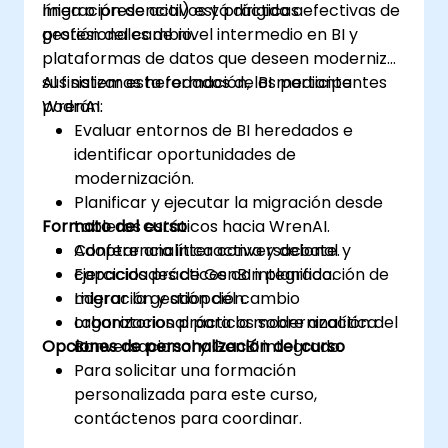
migración de activos y prácticas efectivas de
línea o presencial) está dirigida a
gestión del cambio.
profesionales de nivel intermedio en BI y
plataformas de datos que deseen modernizar
sus sistemas heredados de BI mediante
Al finalizar esta formación, los participantes
WrenAI.
podrán:
Evaluar entornos de BI heredados e
identificar oportunidades de
modernización.
Planificar y ejecutar la migración desde
Formato del curso
tableros estáticos hacia WrenAI.
Adoptar analítica conversacional y
Conferencia interactiva y debate.
capacidades de GenBI integrado.
Ejercicios prácticos con planificación de
Liderar la gestión del cambio
migración y adopción.
organizacional para la modernización del
Laboratorios prácticos sobre analítica
Opciones de personalización del curso
BI.
conversacional y GenBI integrado.
Para solicitar una formación
personalizada para este curso,
contáctenos para coordinar.