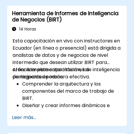
Aplicar controles de seguridad y acceso
Herramienta de Informes de Inteligencia
en QuickSight.
de Negocios (BIRT)
Utilizar las capacidades de aprendizaje
automático integradas en QuickSight
14 Horas
para obtener conocimientos más
Esta capacitación en vivo con instructores en
profundos sobre los datos.
Ecuador (en línea o presencial) está dirigida a
Diseñar, crear y personalizar paneles de
analistas de datos y de negocios de nivel
QuickSight para extraer y visualizar
intermedio que desean utilizar BIRT para
conocimientos empresariales.
crear e implementar informes de inteligencia
Al finalizar esta capacitación, los
de negocios de manera efectiva.
participantes podrán:
Comprender la arquitectura y los
componentes del marco de trabajo de
BIRT.
Diseñar y crear informes dinámicos e
informativos utilizando el Diseñador de
Leer más...
Informes BIRT.
Utilizar las capacidades de scripteo de