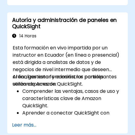
Aprender a implementar algoritmos de
aprendizaje automático para el
Autoría y administración de paneles en
procesamiento de datos financieros.
QuickSight
Potenciar la visualización de datos e
interpretar los complejos insights
14 Horas
impulsados por IA para la toma de
Esta formación en vivo impartida por un
decisiones.
instructor en Ecuador (en línea o presencial)
está dirigida a analistas de datos y de
negocios de nivel intermedio que deseen
crear, gestionar y administrar paneles
Al finalizar esta formación, los participantes
utilizando Amazon QuickSight.
serán capaces de:
Comprender las ventajas, casos de uso y
características clave de Amazon
QuickSight.
Aprender a conectar QuickSight con
múltiples fuentes de datos y autorizar
Leer más...
visualizaciones interactivas y paneles de
datos.