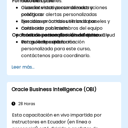
Formato del curso
desde los paneles.
Guardar vistas personalizadas y
Clase interactiva con demostraciones
configurar alertas personalizadas
prácticas.
basadas en cambios en los datos.
Ejercicios prácticos utilizando paneles y
Colaborar con miembros del equipo
contenido publicado.
Opciones de personalización del curso
mediante comentarios, suscripciones y
Práctica en tiempo real en Tableau Cloud
vistas compartidas.
con guía de exploración.
Para solicitar una formación
personalizada para este curso,
contáctenos para coordinarlo.
Leer más...
Oracle Business Intelligence (OBI)
28 Horas
Esta capacitación en vivo impartida por
instructores en Ecuador (en línea o