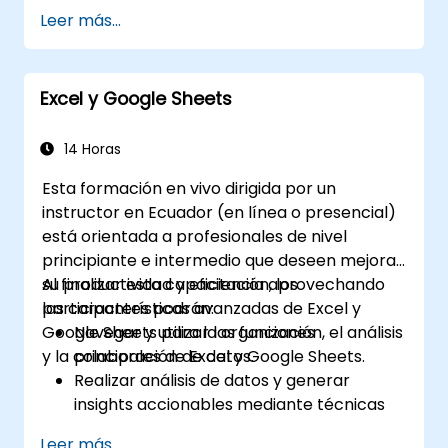
Gestionar modelos de datos y optimizar
Leer más...
consultas.
Prepararse para el examen de
certificación de Cognos Analytics.
Excel y Google Sheets
14 Horas
Esta formación en vivo dirigida por un
instructor en Ecuador (en línea o presencial)
está orientada a profesionales de nivel
principiante e intermedio que deseen mejorar
su productividad y eficiencia aprovechando
Al finalizar esta capacitación, los
las características avanzadas de Excel y
participantes podrán:
Google Sheets para la organización, el análisis
Navegar y utilizar las funciones
y la colaboración de datos.
principales de Excel y Google Sheets.
Realizar análisis de datos y generar
insights accionables mediante técnicas
avanzadas de hojas de cálculo.
Leer más...