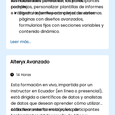
sus habilidades para crear informes
Al finalizar esta formación, los participantes
complejos, personalizar plantillas de informes
podrán:
e integrar JasperReports con otros sistemas.
Diseñar informes complejos de varias
páginas con diseños avanzados,
formularios fijos con secciones variables y
contenido dinámico.
Crear gráficos avanzados, tablas
Leer más...
dinámicas y visualizaciones para
representar datos, e integrar
subinformes y agrupación para una
Alteryx Avanzado
representación detallada de los datos.
Implementar medidas de seguridad,
gestionar permisos de usuario y utilizar
14 Horas
JasperReports Server para la
Esta formación en vivo, impartida por un
programación y distribución de informes.
instructor en Ecuador (en línea o presencial),
está dirigida a científicos de datos y analistas
de datos que desean aprender cómo utilizar
cada herramienta en la paleta de
Al finalizar esta formación, los participantes