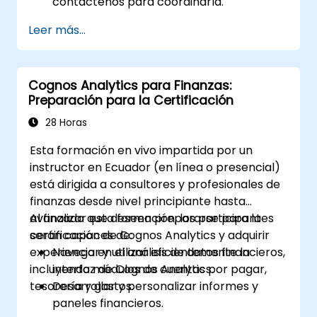
contáctenos para coordinarla.
Leer más...
Cognos Analytics para Finanzas:
Preparación para la Certificación
28 Horas
Esta formación en vivo impartida por un
instructor en Ecuador (en línea o presencial)
está dirigida a consultores y profesionales de
finanzas desde nivel principiante hasta
avanzado que deseen prepararse para la
Al finalizar esta formación, los participantes
certificación de Cognos Analytics y adquirir
serán capaces de:
experiencia en el análisis de datos financieros,
Navegar y utilizar eficientemente la
incluyendo módulos de cuentas por pagar,
interfaz de Cognos Analytics.
tesorería y gastos.
Desarrollar y personalizar informes y
paneles financieros.