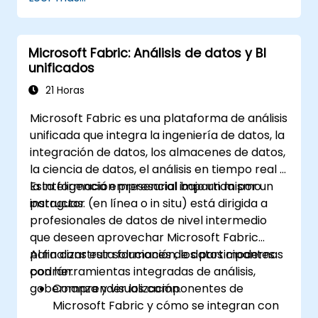
Colaborar en tiempo real usando Google
Sheets para un trabajo en equipo fluido.
Crear plantillas reutilizables para
Microsoft Fabric: Análisis de datos y BI
informes, seguimiento y gestión de
unificados
proyectos.
21 Horas
Microsoft Fabric es una plataforma de análisis
unificada que integra la ingeniería de datos, la
integración de datos, los almacenes de datos,
la ciencia de datos, el análisis en tiempo real y
la inteligencia empresarial bajo un mismo
Esta formación presencial impartida por un
paraguas.
instructor (en línea o in situ) está dirigida a
profesionales de datos de nivel intermedio
que deseen aprovechar Microsoft Fabric
para construir soluciones de datos modernas
Al finalizar esta formación, los participantes
con herramientas integradas de análisis,
podrán:
gobernanza y visualización.
Comprender los componentes de
Microsoft Fabric y cómo se integran con