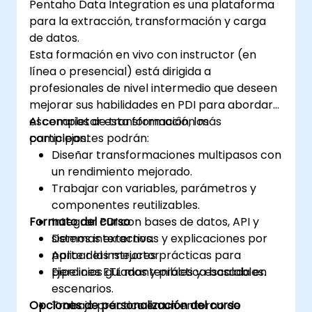
Pentaho Data Integration es una plataforma
para la extracción, transformación y carga
de datos.
Esta formación en vivo con instructor (en
línea o presencial) está dirigida a
profesionales de nivel intermedio que deseen
mejorar sus habilidades en PDI para abordar
escenarios de transformación más
Al completar esta formación, los
complejos.
participantes podrán:
Diseñar transformaciones multipasos con
un rendimiento mejorado.
Trabajar con variables, parámetros y
componentes reutilizables.
Formato del curso
Integrar PDI con bases de datos, API y
sistemas externos.
Demos interactivas y explicaciones por
Aplicar las mejores prácticas para
parte del instructor.
pipelines ETL mantenibles y escalables.
Ejercicios guiados y práctica basada en
escenarios.
Opciones de personalización del curso
Trabajo práctico en un entorno de