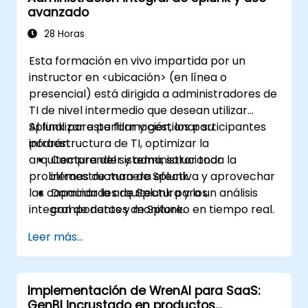
avanzado
28 Horas
Esta formación en vivo impartida por un
instructor en <ubicación> (en línea o
presencial) está dirigida a administradores de
TI de nivel intermedio que desean utilizar
Splunk para perfilar y gestionar su
Al finalizar esta formación, los participantes
infraestructura de TI, optimizar la
podrán:
arquitectura del sistema, solucionar
Comprender y administrar toda la
problemas de manera efectiva y aprovechar
infraestructura de Splunk.
las capacidades de Splunk para un análisis
Dominar la arquitectura y los
integral de datos y monitoreo en tiempo real.
componentes de Splunk.
Solucionar problemas comunes y
Leer más...
avanzados de manera efectiva.
Aprovechar al máximo las capacidades
de Splunk para el análisis de datos,
Implementación de WrenAI para SaaS:
monitoreo y generación de informes.
GenBI incrustado en productos