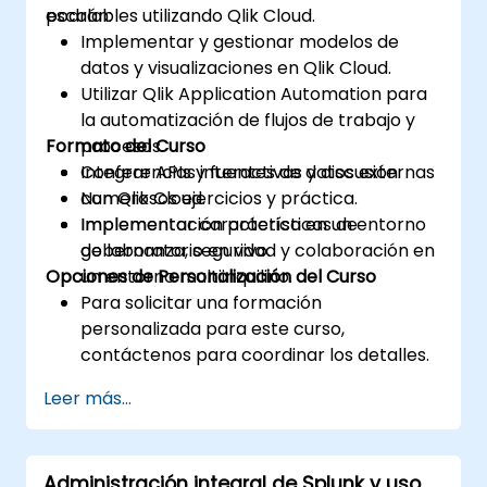
escalables utilizando Qlik Cloud.
podrán:
Implementar y gestionar modelos de
datos y visualizaciones en Qlik Cloud.
Utilizar Qlik Application Automation para
la automatización de flujos de trabajo y
Formato del Curso
procesos.
Integrar APIs y fuentes de datos externas
Conferencias interactivas y discusión.
con Qlik Cloud.
Numerosos ejercicios y práctica.
Implementar características de
Implementación práctica en un entorno
gobernanza, seguridad y colaboración en
de laboratorio en vivo.
Opciones de Personalización del Curso
un entorno multiinquilino.
Para solicitar una formación
personalizada para este curso,
contáctenos para coordinar los detalles.
Leer más...
Administración integral de Splunk y uso