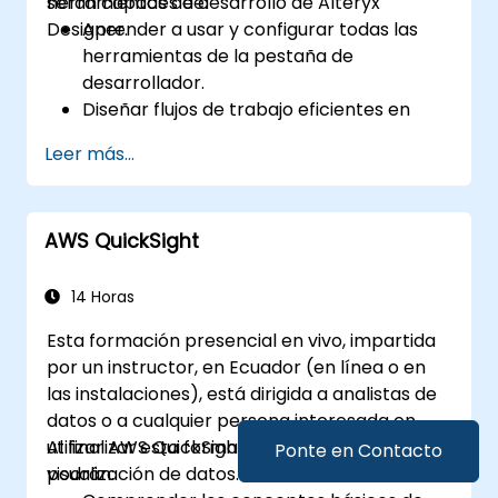
herramientas de desarrollo de Alteryx
serán capaces de:
Designer.
Aprender a usar y configurar todas las
herramientas de la pestaña de
desarrollador.
Diseñar flujos de trabajo eficientes en
Alteryx utilizando herramientas
Leer más...
dinámicas, de validación y de prueba.
Aprender cómo utilizar las herramientas
API para descargar y analizar datos web.
AWS QuickSight
Utilizar las herramientas de scripting de
Alteryx, incluyendo Python y R.
14 Horas
Esta formación presencial en vivo, impartida
por un instructor, en Ecuador (en línea o en
las instalaciones), está dirigida a analistas de
datos o a cualquier persona interesada en
utilizar AWS QuickSight para el análisis y la
Al finalizar esta formación, los participantes
Ponte en Contacto
visualización de datos.
podrán: