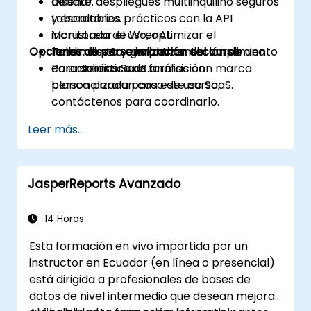
Diseñar despliegues multiinquilino seguros
debate.
y escalables.
Laboratorios prácticos con la API
Monitorear el uso, optimizar el
incrustada de WrenAI.
Opciones de personalización del curso
rendimiento y garantizar el cumplimiento
Taller: diseño e implementación de una
en entornos SaaS.
característica de análisis con marca
Para solicitar una formación
blanca para un caso de uso SaaS.
personalizada para este curso,
contáctenos para coordinarlo.
Leer más...
JasperReports Avanzado
14 Horas
Esta formación en vivo impartida por un
instructor en Ecuador (en línea o presencial)
está dirigida a profesionales de bases de
datos de nivel intermedio que desean mejorar