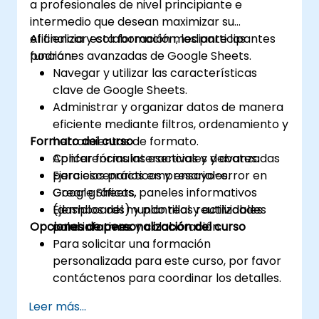
a profesionales de nivel principiante e
intermedio que desean maximizar su
eficiencia y colaboración mediante las
Al finalizar esta formación, los participantes
funciones avanzadas de Google Sheets.
podrán:
Navegar y utilizar las características
clave de Google Sheets.
Administrar y organizar datos de manera
eficiente mediante filtros, ordenamiento y
Formato del curso
herramientas de formato.
Aplicar fórmulas esenciales y avanzadas
Conferencias interactivas y debates.
para escenarios empresariales.
Ejercicios prácticos y ensayo-error en
Crear gráficos, paneles informativos
Google Sheets.
(dashboards) y plantillas reutilizables
Ejemplos del mundo real y actividades
Opciones de personalización del curso
para informes y colaboración.
colaborativas.
Para solicitar una formación
personalizada para este curso, por favor
contáctenos para coordinar los detalles.
Leer más...