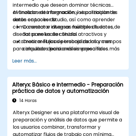
intermedio que desean dominar técnicas
avanzadas de integración y visualización de
Al finalizar esta formación, los participantes
datos en Looker Studio, así como aprender
serán capaces de:
cómo conectar diversas fuentes de datos,
Conectar e integrar múltiples fuentes de
diseñar paneles de control atractivos y
datos en Looker Studio.
automatizar flujos de trabajo de informes
Crear métricas personalizadas y campos
para impulsar decisiones empresariales más
calculados para análisis específicos.
acertadas.
Diseñar visualizaciones avanzadas,
Leer más...
incluidos filtros interactivos y gráficos.
Automatizar flujos de trabajo de informes
para actualizaciones de datos en tiempo
Alteryx: Básico e intermedio - Preparación
real.
práctica de datos y automatización
Aplicar las mejores prácticas para la
narración visual y la personalización de
14 Horas
informes.
Alteryx Designer es una plataforma visual de
preparación y análisis de datos que permite a
los usuarios combinar, transformar y
automatizar flujos de trabajo con mínima