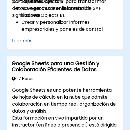
SAP BusinessObjects BI para transformar
participantes podrán:
conjuntos para mejorar el análisis.
datos sin procesar en información
Navegar y utilizar la interfaz de SAP
Crear campos calculados y parámetros
significativa.
BusinessObjects BI.
para generar visualizaciones dinámicas y
Crear y personalizar informes
personalizadas basadas en entradas del
empresariales y paneles de control.
usuario y funciones lógicas.
Realizar análisis ad hoc utilizando diversas
Diseñar paneles e historias interactivas,
Leer más...
herramientas de BI.
incorporando múltiples visualizaciones y
Aprovechar funciones avanzadas para
filtros para contar una narrativa
una exploración profunda de datos.
cohesiva.
Google Sheets para una Gestión y
Colaboración Eficientes de Datos
7 Horas
Google Sheets es una potente herramienta
de hojas de cálculo en la nube que admite
colaboración en tiempo real, organización de
datos y análisis.
Esta formación en vivo impartida por un
instructor (en línea o presencial) está dirigida