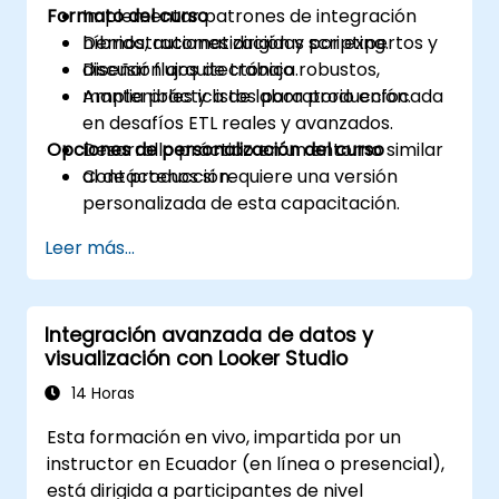
Formato del curso
Implementar patrones de integración
híbrida, automatización y scripting.
Demostraciones dirigidas por expertos y
Diseñar flujos de trabajo robustos,
discusión arquitectónica.
mantenibles y listos para producción.
Amplia práctica de laboratorio enfocada
en desafíos ETL reales y avanzados.
Opciones de personalización del curso
Desarrollo práctico en un entorno similar
al de producción.
Contáctenos si requiere una versión
personalizada de esta capacitación.
Leer más...
Integración avanzada de datos y
visualización con Looker Studio
14 Horas
Esta formación en vivo, impartida por un
instructor en Ecuador (en línea o presencial),
está dirigida a participantes de nivel