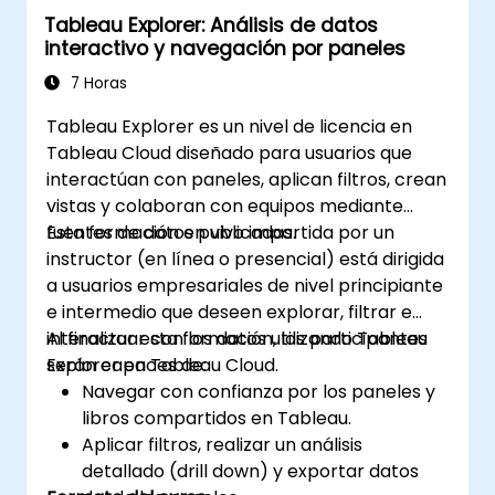
BIRT para añadir lógica de negocios a los
Tableau Explorer: Análisis de datos
informes.
interactivo y navegación por paneles
Optimizar e implementar informes de
BIRT dentro de aplicaciones web y
7 Horas
aplicaciones independientes.
Tableau Explorer es un nivel de licencia en
Tableau Cloud diseñado para usuarios que
interactúan con paneles, aplican filtros, crean
vistas y colaboran con equipos mediante
fuentes de datos publicadas.
Esta formación en vivo impartida por un
instructor (en línea o presencial) está dirigida
a usuarios empresariales de nivel principiante
e intermedio que deseen explorar, filtrar e
interactuar con los datos utilizando Tableau
Al finalizar esta formación, los participantes
Explorer en Tableau Cloud.
serán capaces de:
Navegar con confianza por los paneles y
libros compartidos en Tableau.
Aplicar filtros, realizar un análisis
detallado (drill down) y exportar datos