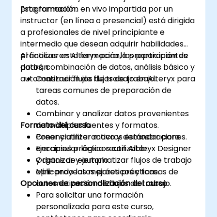
programación.
Esta formación en vivo impartida por un
instructor (en línea o presencial) está dirigida
a profesionales de nivel principiante e
intermedio que desean adquirir habilidades
prácticas en Alteryx para la preparación de
Al finalizar esta formación, los participantes
datos, combinación de datos, análisis básico y
podrán:
automatización de flujos de trabajo.
Construir flujos de trabajo en Alteryx para
tareas comunes de preparación de
datos.
Combinar y analizar datos provenientes
Formato del curso
de múltiples fuentes y formatos.
Crear y utilizar macros estándar para
Ponencia interactiva y demostraciones.
encapsular lógica reutilizable.
Ejercicios prácticos con Alteryx Designer
Organizar y automatizar flujos de trabajo
y datos de ejemplo.
aplicando las mejores prácticas.
Mini-proyectos prácticos y tareas de
Opciones de personalización del curso
automatización de flujos de trabajo.
Para solicitar una formación
personalizada para este curso,