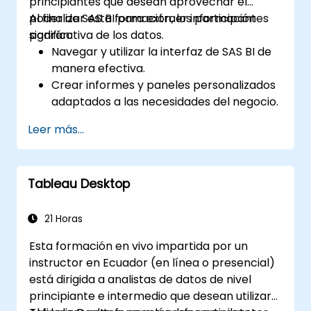
principiantes que desean aprovechar el
poder de SAS BI para extraer información
Al finalizar esta formación, los participantes
significativa de los datos.
podrán:
Navegar y utilizar la interfaz de SAS BI de
manera efectiva.
Crear informes y paneles personalizados
adaptados a las necesidades del negocio.
Realizar análisis ad-hoc utilizando
Leer más...
diversas herramientas de BI.
Aprovechar funciones avanzadas para
una exploración exhaustiva de datos.
Tableau Desktop
21 Horas
Esta formación en vivo impartida por un
instructor en Ecuador (en línea o presencial)
está dirigida a analistas de datos de nivel
principiante e intermedio que desean utilizar