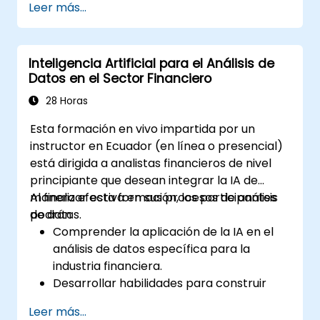
Leer más...
Inteligencia Artificial para el Análisis de
Datos en el Sector Financiero
28 Horas
Esta formación en vivo impartida por un
instructor en Ecuador (en línea o presencial)
está dirigida a analistas financieros de nivel
principiante que desean integrar la IA de
manera efectiva en sus procesos de análisis
Al finalizar esta formación, los participantes
de datos.
podrán:
Comprender la aplicación de la IA en el
análisis de datos específica para la
industria financiera.
Desarrollar habilidades para construir
modelos predictivos y prescriptivos para
Leer más...
el análisis financiero.