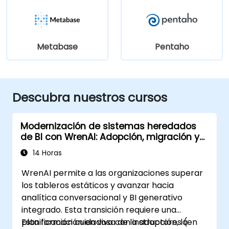
Metabase
Pentaho
Descubra nuestros cursos
Modernización de sistemas heredados
de BI con WrenAI: Adopción, migración y
gestión del cambio
14 Horas
WrenAI permite a las organizaciones superar
los tableros estáticos y avanzar hacia
analítica conversacional y BI generativo
integrado. Esta transición requiere una
planificación cuidadosa de la adopción, la
Esta formación en vivo con instructores (en