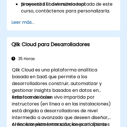
proyecto ETL del mundo real.
Si necesita una versión adaptada de este
curso, contáctenos para personalizarla.
Leer más...
Qlik Cloud para Desarrolladores
35 Horas
Qlik Cloud es una plataforma analítica
basada en SaaS que permite a los
desarrolladores construir, automatizar y
gestionar insights basados en datos en
entornos de nube.
Esta formación en vivo impartida por
instructores (en línea o en las instalaciones)
está dirigida a desarrolladores de nivel
intermedio a avanzado que deseen diseñar,
crear e implementar soluciones analíticas
Al finalizar esta formación, los participantes