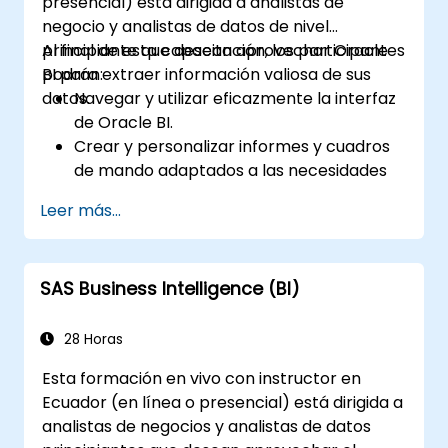
presencial) está dirigida a analistas de
negocio y analistas de datos de nivel
principiante que desean aprovechar Oracle
Al final de esta capacitación, los participantes
BI para extraer información valiosa de sus
podrán:
datos.
Navegar y utilizar eficazmente la interfaz
de Oracle BI.
Crear y personalizar informes y cuadros
de mando adaptados a las necesidades
del negocio.
Leer más...
Realizar análisis ad hoc utilizando diversas
herramientas de BI.
Aprovechar funciones avanzadas para
SAS Business Intelligence (BI)
una exploración integral de los datos.
28 Horas
Esta formación en vivo con instructor en
Ecuador (en línea o presencial) está dirigida a
analistas de negocios y analistas de datos