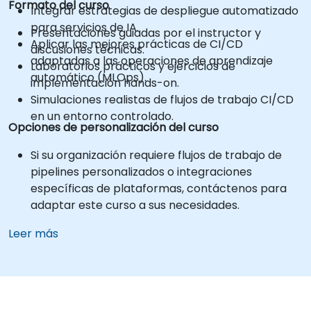
Formato del curso
Integrar estrategias de despliegue automatizado
para servicios de IA.
Presentaciones guiadas por el instructor y
Aplicar las mejores prácticas de CI/CD
discusiones técnicas.
adaptadas a las operaciones de aprendizaje
Laboratorios prácticos y ejercicios de
automático (MLOps).
implementación hands-on.
Simulaciones realistas de flujos de trabajo CI/CD
en un entorno controlado.
Opciones de personalización del curso
Si su organización requiere flujos de trabajo de
pipelines personalizados o integraciones
específicas de plataformas, contáctenos para
adaptar este curso a sus necesidades.
Leer más