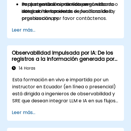
se ajusten dinámicamente según los
Implementación práctica en un entorno
Para organizar contenido personalizado o
datos en tiempo real.
simulado de banderas de funcionalidad y
integrar herramientas específicas de la
pruebas canary.
organización, por favor contáctenos.
Leer más...
Observabilidad impulsada por IA: De los
registros a la información generada por
LLM
14 Horas
Esta formación en vivo e impartida por un
instructor en Ecuador (en línea o presencial)
está dirigida a ingenieros de observabilidad y
SRE que desean integrar LLM e IA en sus flujos
de trabajo de monitoreo, alertas y análisis de
Leer más...
incidentes.