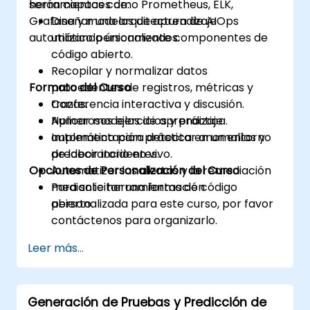
herramientas como Prometheus, ELK,
serán capaces de:
Grafana y modelos de aprendizaje
Diseñar una arquitectura de AIOps
automático personalizados.
utilizando únicamente componentes de
código abierto.
Recopilar y normalizar datos
Formato del Curso
procedentes de registros, métricas y
trazas.
Conferencia interactiva y discusión.
Aplicar modelos de aprendizaje
Numerosos ejercicios y práctica.
automático para detectar anomalías y
Implementación práctica en un entorno
predecir incidentes.
de laboratorio en vivo.
Opciones de Personalización del Curso
Automatizar las alertas y la remediación
mediante herramientas de código
Para solicitar una formación
abierto.
personalizada para este curso, por favor
contáctenos para organizarlo.
Leer más...
Generación de Pruebas y Predicción de