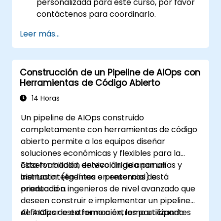
personalizada para este curso, por favor
contáctenos para coordinarlo.
Leer más...
Construcción de un Pipeline de AIOps con
Herramientas de Código Abierto
14 Horas
Un pipeline de AIOps construido
completamente con herramientas de código
abierto permite a los equipos diseñar
soluciones económicas y flexibles para la
observabilidad, detección de anomalías y
Esta formación en vivo dirigida por un
alertas inteligentes en entornos de
instructor (en línea o presencial) está
producción.
orientada a ingenieros de nivel avanzado que
deseen construir e implementar un pipeline
de AIOps de extremo a extremo utilizando
Al finalizar esta formación, los participantes