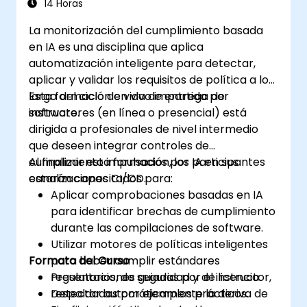
14 Horas
La monitorización del cumplimiento basada
en IA es una disciplina que aplica
automatización inteligente para detectar,
aplicar y validar los requisitos de política a lo
largo del ciclo de vida de entrega de
Esta formación en vivo impartida por
software.
instructores (en línea o presencial) está
dirigida a profesionales de nivel intermedio
que deseen integrar controles de
cumplimiento impulsados por IA en sus
Al finalizar esta formación, los participantes
canalizaciones CI/CD.
estarán capacitados para:
Aplicar comprobaciones basadas en IA
para identificar brechas de cumplimiento
durante las compilaciones de software.
Utilizar motores de políticas inteligentes
Formato del Curso
para hacer cumplir estándares
regulatorios, de seguridad y de licencia.
Presentaciones guiadas por el instructor,
Detectar automáticamente la deriva de
respaldadas por ejemplos prácticos.