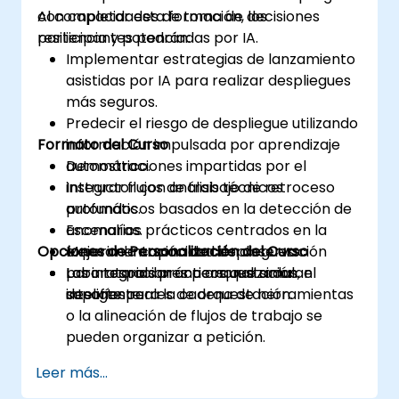
con capacidades de toma de decisiones
Al completar esta formación, los
resiliencia y potenciadas por IA.
participantes podrán:
Implementar estrategias de lanzamiento
asistidas por IA para realizar despliegues
más seguros.
Predecir el riesgo de despliegue utilizando
Formato del Curso
información impulsada por aprendizaje
automático.
Demostraciones impartidas por el
Integrar flujos de trabajo de retroceso
instructor con análisis técnicos
automáticos basados en la detección de
profundos.
anomalías.
Escenarios prácticos centrados en la
Opciones de Personalización del Curso
Mejorar la capacidad de observación
experimentación de despliegues.
para respaldar una orquestación
Laboratorios prácticos que simulan
Las integraciones personalizadas, el
inteligente.
desafíos reales de orquestación.
soporte para la cadena de herramientas
o la alineación de flujos de trabajo se
pueden organizar a petición.
Leer más...