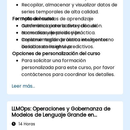
Recopilar, almacenar y visualizar datos de
series temporales de alta calidad.
Formato del curso
Aplicar modelos de aprendizaje
automático para la detección de
Conferencia interactiva y discusión.
anomalías y la predicción.
Numerosos ejercicios y práctica.
Construir reglas de alerta inteligentes
Implementación práctica en un entorno
basadas en insights predictivos.
de laboratorio en vivo.
Opciones de personalización del curso
Para solicitar una formación
personalizada para este curso, por favor
contáctenos para coordinar los detalles.
Leer más...
LLMOps: Operaciones y Gobernanza de
Modelos de Lenguaje Grande en
Producción
14 Horas