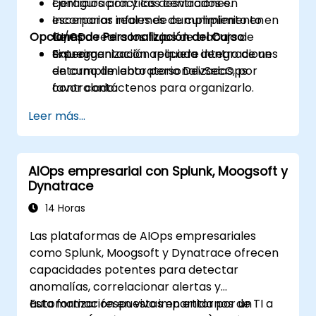
configuración y las desviaciones.
Ejercicios prácticos centrados en
Incorporar informes de cumplimiento en
escenarios reales de cumplimiento en
Opciones de Personalización del Curso
tiempo real a los flujos de trabajo de
CI/CD.
entrega.
Experimentación aplicada dentro de un
Si su organización requiere integraciones
entorno de laboratorio DevSecOps
de cumplimiento personalizadas, por
controlado.
favor contáctenos para organizarlo.
Leer más...
AIOps empresarial con Splunk, Moogsoft y
Dynatrace
14 Horas
Las plataformas de AIOps empresariales
como Splunk, Moogsoft y Dynatrace ofrecen
capacidades potentes para detectar
anomalías, correlacionar alertas y
automatizar respuestas en entornos de TI a
Esta formación en vivo impartida por un