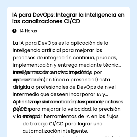
IA para DevOps: Integrar la inteligencia en
las canalizaciones CI/CD
14 Horas
La IA para DevOps es la aplicación de la
inteligencia artificial para mejorar los
procesos de integración continua, pruebas,
implementación y entrega mediante técnicas
inteligentes de automatización y
Esta formación en vivo impartida por
optimización.
instructores (en línea o presencial) está
dirigida a profesionales de DevOps de nivel
intermedio que deseen incorporar IA y
aprendizaje automático en sus canalizaciones
Al finalizar esta formación, los participantes
CI/CD para mejorar la velocidad, la precisión
podrán:
y la calidad.
Integrar herramientas de IA en los flujos
de trabajo CI/CD para lograr una
automatización inteligente.