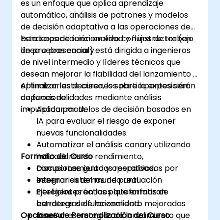
es un enfoque que aplica aprendizaje
automático, análisis de patrones y modelos
de decisión adaptativa a las operaciones de
banderas de funcionalidad y flujos de trabajo
Esta capacitación en vivo con instructor (en
de pruebas canary.
línea o presencial) está dirigida a ingenieros
de nivel intermedio y líderes técnicos que
desean mejorar la fiabilidad del lanzamiento y
optimizar las decisiones sobre la exposición
Al finalizar este curso, los participantes serán
de funcionalidades mediante análisis
capaces de:
impulsado por IA.
Aplicar modelos de decisión basados en
IA para evaluar el riesgo de exponer
nuevas funcionalidades.
Automatizar el análisis canary utilizando
Formato del Curso
indicadores de rendimiento,
comportamiento y operativos.
Discusiones guiadas respaldadas por
Integrar sistemas de puntuación
escenarios del mundo real.
inteligentes en las plataformas de
Ejercicios prácticos que enfatizan
banderas de funcionalidad.
estrategias de lanzamiento mejoradas
Opciones de Personalización del Curso
Diseñar estrategias de lanzamiento que
con IA.