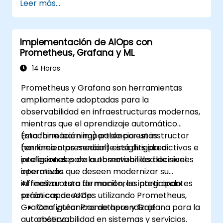
Leer más...
Implementación de AIOps con
Prometheus, Grafana y ML
14 Horas
Prometheus y Grafana son herramientas
ampliamente adoptadas para la
observabilidad en infraestructuras modernas,
mientras que el aprendizaje automático
(machine learning) potencia estas
Esta formación impartida por un instructor
herramientas mediante insights predictivos e
(en línea o presencial) está dirigida a
inteligentes para automatizar las decisiones
profesionales de la observabilidad de nivel
operativas.
intermedio que deseen modernizar su
infraestructura de monitoreo integrando
Al finalizar esta formación, los participantes
prácticas de AIOps utilizando Prometheus,
serán capaces de:
Grafana y técnicas de aprendizaje
Configurar Prometheus y Grafana para la
automático.
observabilidad en sistemas y servicios.