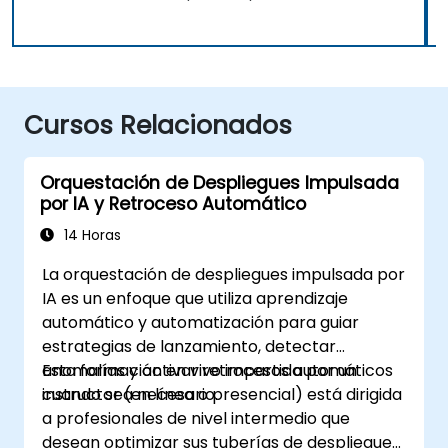
Cursos Relacionados
Orquestación de Despliegues Impulsada
por IA y Retroceso Automático
14 Horas
La orquestación de despliegues impulsada por
IA es un enfoque que utiliza aprendizaje
automático y automatización para guiar
estrategias de lanzamiento, detectar
anomalías y activar retrocesos automáticos
Esta formación en vivo impartida por un
cuando sea necesario.
instructor (en línea o presencial) está dirigida
a profesionales de nivel intermedio que
desean optimizar sus tuberías de despliegue