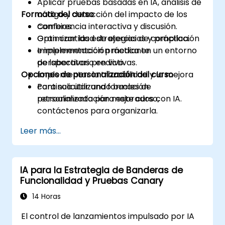
Aplicar pruebas basadas en IA, análisis de
Formato del curso
código y detección del impacto de los
cambios.
Conferencia interactiva y discusión.
Optimizar las estrategias de compilación
Gran cantidad de ejercicios y práctica.
e implementación mediante
Implementación práctica en un entorno
perspectivas predictivas.
de laboratorio en vivo.
Opciones de personalización del curso
Implementar la trazabilidad y la mejora
continua utilizando bucles de
Para solicitar una formación
retroalimentación mejorados con IA.
personalizada para este curso,
contáctenos para organizarla.
Leer más...
IA para la Estrategia de Banderas de
Funcionalidad y Pruebas Canary
14 Horas
El control de lanzamientos impulsado por IA