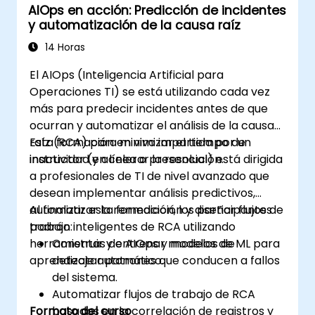
AIOps en acción: Predicción de incidentes
y automatización de la causa raíz
14 Horas
El AIOps (Inteligencia Artificial para
Operaciones TI) se está utilizando cada vez
más para predecir incidentes antes de que
ocurran y automatizar el análisis de la causa
raíz (RCA) para minimizar el tiempo de
Esta formación en vivo impartida por un
inactividad y acelerar la resolución.
instructor (en línea o presencial) está dirigida
a profesionales de TI de nivel avanzado que
desean implementar análisis predictivos,
automatizar la remediación y diseñar flujos de
Al finalizar esta formación, los participantes
trabajo inteligentes de RCA utilizando
podrán:
herramientas de AIOps y modelos de
Construir y entrenar modelos de ML para
aprendizaje automático.
detectar patrones que conducen a fallos
del sistema.
Automatizar flujos de trabajo de RCA
Formato del curso
basados en la correlación de registros y