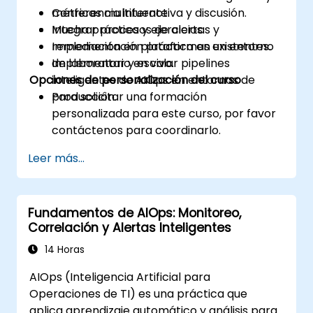
métricas multifuente.
Conferencia interactiva y discusión.
Integrar procesos de alertas y
Mucha práctica y ejercicios.
remediación en plataformas existentes.
Implementación práctica en un entorno
Implementar y escalar pipelines
de laboratorio en vivo.
Opciones de personalización del curso
inteligentes de AIOps en entornos de
producción.
Para solicitar una formación
personalizada para este curso, por favor
contáctenos para coordinarlo.
Leer más...
Fundamentos de AIOps: Monitoreo,
Correlación y Alertas Inteligentes
14 Horas
AIOps (Inteligencia Artificial para
Operaciones de TI) es una práctica que
aplica aprendizaje automático y análisis para