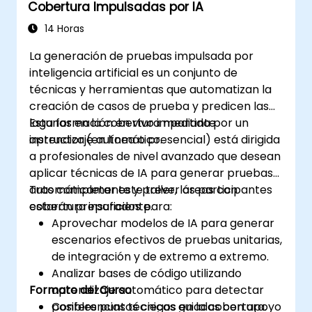
Cobertura Impulsadas por IA
14 Horas
La generación de pruebas impulsada por
inteligencia artificial es un conjunto de
técnicas y herramientas que automatizan la
creación de casos de prueba y predicen las
lagunas en la cobertura mediante
Esta formación en vivo impartida por un
aprendizaje automático.
instructor (en línea o presencial) está dirigida
a profesionales de nivel avanzado que desean
aplicar técnicas de IA para generar pruebas
automáticamente y prever áreas con
Tras completar este taller, los participantes
cobertura insuficiente.
estarán preparados para:
Aprovechar modelos de IA para generar
escenarios efectivos de pruebas unitarias,
de integración y de extremo a extremo.
Analizar bases de código utilizando
Formato del Curso
aprendizaje automático para detectar
posibles puntos ciegos en la cobertura.
Conferencias técnicas guiadas con apoyo