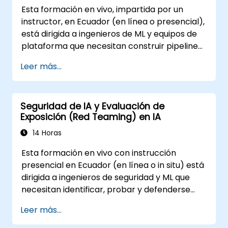
Esta formación en vivo, impartida por un
instructor, en Ecuador (en línea o presencial),
está dirigida a ingenieros de ML y equipos de
plataforma que necesitan construir pipelines
operativos robustos para aplicaciones
Leer más...
potenciadas por LLM a escala.
Seguridad de IA y Evaluación de
Exposición (Red Teaming) en IA
14 Horas
Esta formación en vivo con instrucción
presencial en Ecuador (en línea o in situ) está
dirigida a ingenieros de seguridad y ML que
necesitan identificar, probar y defenderse
contra ataques a modelos de ML y
Leer más...
aplicaciones impulsadas por LLM.