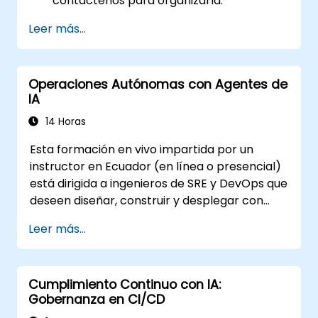
contáctenos para organizarla.
Leer más...
Operaciones Autónomas con Agentes de
IA
14 Horas
Esta formación en vivo impartida por un
instructor en Ecuador (en línea o presencial)
está dirigida a ingenieros de SRE y DevOps que
deseen diseñar, construir y desplegar con
seguridad agentes de IA para operaciones de
Leer más...
TI autónomas.
Cumplimiento Continuo con IA:
Gobernanza en CI/CD