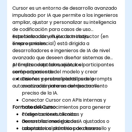
Cursor es un entorno de desarrollo avanzado
impulsado por IA que permite a los ingenieros
ampliar, ajustar y personalizar su inteligencia
de codificación para casos de uso
especializados y flujos de trabajo
Esta formación en vivo con instructor (en
empresariales.
línea o presencial) está dirigida a
desarrolladores e ingenieros de IA de nivel
avanzado que deseen diseñar sistemas de
prompts adaptados, ajustar el
Al finalizar esta formación, los participantes
comportamiento del modelo y crear
serán capaces de:
extensiones personalizadas para la
Diseñar y probar plantillas de prompts
automatización interna del desarrollo.
avanzadas para un comportamiento
preciso de la IA.
Conectar Cursor con APIs internas y
Formato del Curso
bases de conocimientos para generar
código contextualizado.
Presentaciones técnicas y
Desarrollar modelos de IA ajustados o
demostraciones guiadas.
adaptados al dominio para tareas
Laboratorios prácticos de desarrollo y