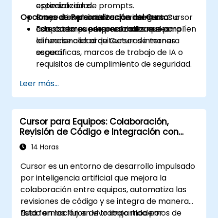
especializadas.
optimización de prompts.
Opciones de Personalización del Curso
Crear e implementar herramientas o
Proyectos prácticos que integran Cursor
adaptadores personalizados que amplíen
con sistemas empresariales reales.
Este curso puede personalizarse para
la funcionalidad de Cursor de manera
alinearse con arquitecturas internas
segura.
específicas, marcos de trabajo de IA o
requisitos de cumplimiento de seguridad.
Leer más...
Cursor para Equipos: Colaboración,
Revisión de Código e Integración con
CI/CD
14 Horas
Cursor es un entorno de desarrollo impulsado
por inteligencia artificial que mejora la
colaboración entre equipos, automatiza las
revisiones de código y se integra de manera
fluida en los flujos de trabajo modernos de
Esta formación en vivo impartida por