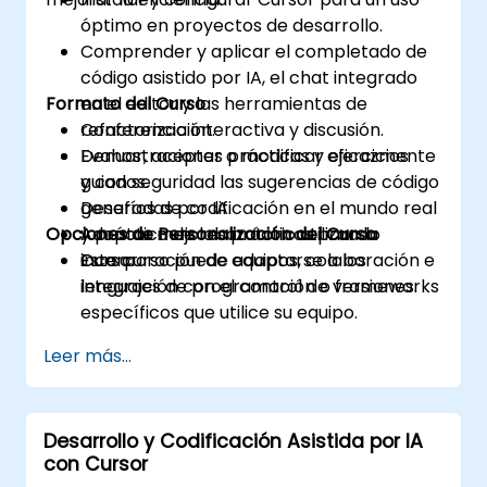
óptimo en proyectos de desarrollo.
Comprender y aplicar el completado de
código asistido por IA, el chat integrado
Formato del Curso
en el editor y las herramientas de
refactorización.
Conferencia interactiva y discusión.
Evaluar, aceptar o modificar eficazmente
Demostraciones prácticas y ejercicios
y con seguridad las sugerencias de código
guiados.
generadas por IA.
Desafíos de codificación en el mundo real
Opciones de Personalización del Curso
Adoptar mejores prácticas para la
y práctica de laboratorio utilizando
incorporación de equipos, colaboración e
Cursor.
Este curso puede adaptarse a los
integración con el control de versiones.
lenguajes de programación o frameworks
específicos que utilice su equipo.
Leer más...
Desarrollo y Codificación Asistida por IA
con Cursor