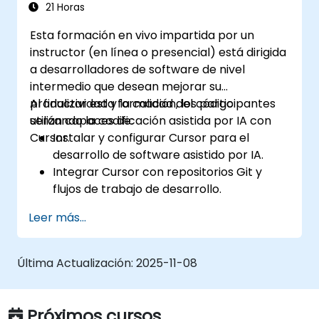
21 Horas
Esta formación en vivo impartida por un
instructor (en línea o presencial) está dirigida
a desarrolladores de software de nivel
intermedio que desean mejorar su
productividad y la calidad del código
Al finalizar esta formación, los participantes
utilizando la codificación asistida por IA con
serán capaces de:
Cursor.
Instalar y configurar Cursor para el
desarrollo de software asistido por IA.
Integrar Cursor con repositorios Git y
flujos de trabajo de desarrollo.
Utilizar lenguaje natural para generar,
Leer más...
depurar y optimizar código.
Aprovechar las capacidades de IA para la
refactorización, documentación y
Última Actualización:
2025-11-08
pruebas.
Próximos cursos