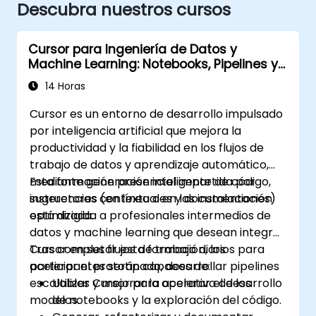
Descubra nuestros cursos
Cursor para Ingeniería de Datos y
Machine Learning: Notebooks, Pipelines y
Model Ops
14 Horas
Cursor es un entorno de desarrollo impulsado
por inteligencia artificial que mejora la
productividad y la fiabilidad en los flujos de
trabajo de datos y aprendizaje automático,
mediante generación inteligente de código,
Esta formación presencial impartida por
sugerencias contextuales y documentación
instructores (en línea o en las instalaciones)
optimizada.
está dirigida a profesionales intermedios de
datos y machine learning que desean integrar
Cursor en sus flujos de trabajo diarios para
Tras completar esta formación, los
acelerar el prototipado, desarrollar pipelines
participantes serán capaces de:
escalables y mejorar la operativa de los
Utilizar Cursor para acelerar el desarrollo
modelos.
de notebooks y la exploración del código.