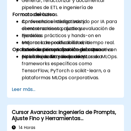
Generar, refactorizar y documentar
pipelines de ETL e ingeniería de
Formato del curso
características.
Aprovechar el código asistido por IA para
Conferencias interactivas y
el entrenamiento, ajuste y evaluación de
demostraciones prácticas.
modelos.
Ejercicios prácticos y hands-on en
Mejorar la reproducibilidad, la
entornos de codificación en tiempo real.
Opciones de personalización del curso
colaboración y la coherencia operativa
Estudios de caso que integran Cursor con
en los flujos de trabajo de ML.
pipelines de ML y herramientas de MLOps.
Esta formación puede adaptarse a
frameworks específicos como
TensorFlow, PyTorch o scikit-learn, o a
plataformas MLOps corporativas.
Leer más...
Cursor Avanzado: Ingeniería de Prompts,
Ajuste Fino y Herramientas
Personalizadas
14 Horas