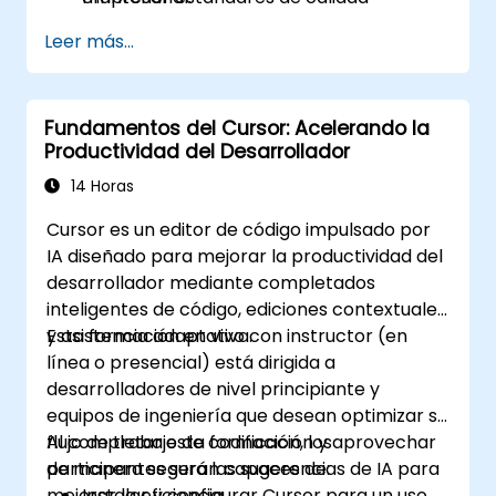
consistentes.
Leer más...
Fundamentos del Cursor: Acelerando la
Productividad del Desarrollador
14 Horas
Cursor es un editor de código impulsado por
IA diseñado para mejorar la productividad del
desarrollador mediante completados
inteligentes de código, ediciones contextuales
y asistencia adaptativa.
Esta formación en vivo con instructor (en
línea o presencial) está dirigida a
desarrolladores de nivel principiante y
equipos de ingeniería que desean optimizar su
flujo de trabajo de codificación y aprovechar
Al completar esta formación, los
de manera segura las sugerencias de IA para
participantes serán capaces de:
mejorar la eficiencia.
Instalar y configurar Cursor para un uso