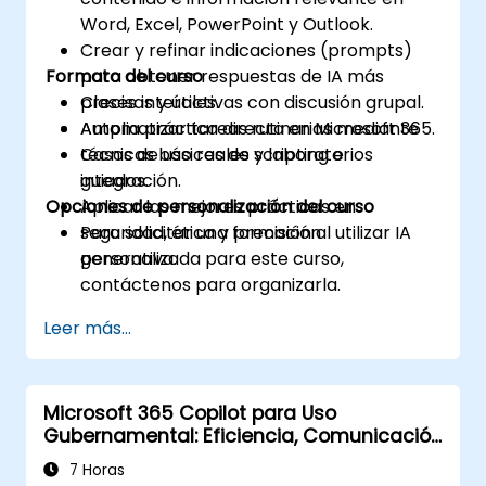
Word, Excel, PowerPoint y Outlook.
Crear y refinar indicaciones (prompts)
Formato del curso
para obtener respuestas de IA más
precisas y útiles.
Clases interactivas con discusión grupal.
Automatizar tareas rutinarias mediante
Amplia práctica directa en Microsoft 365.
técnicas básicas de scripting e
Casos de uso reales y laboratorios
integración.
guiados.
Opciones de personalización del curso
Aplicar las mejores prácticas en
seguridad, ética y precisión al utilizar IA
Para solicitar una formación
generativa.
personalizada para este curso,
contáctenos para organizarla.
Leer más...
Microsoft 365 Copilot para Uso
Gubernamental: Eficiencia, Comunicación
y Conocimiento
7 Horas