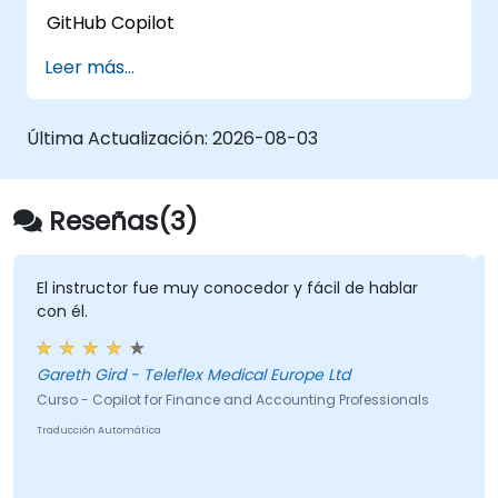
• Aplicar buenas prácticas de prompts,
GitHub Copilot
gobierno de la información y adopción
organizacional.
Leer más...
• Integrar Copilot como una herramienta
habitual en la toma de decisiones y gestión
diaria.
Última Actualización:
2026-08-03
Reseñas(3)
El instructor fue muy conocedor y fácil de hablar
con él.
Gareth Gird - Teleflex Medical Europe Ltd
Curso - Copilot for Finance and Accounting Professionals
Traducción Automática