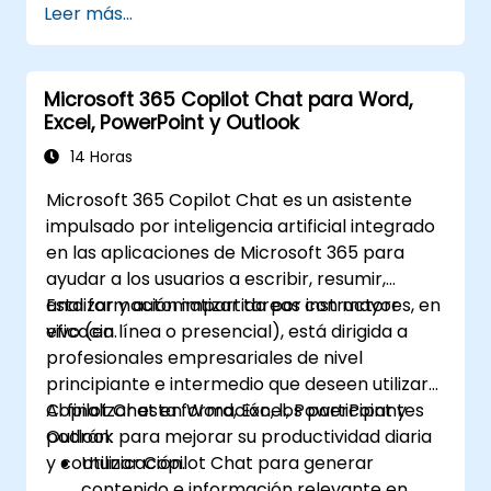
Leer más...
Microsoft 365 Copilot Chat para Word,
Excel, PowerPoint y Outlook
14 Horas
Microsoft 365 Copilot Chat es un asistente
impulsado por inteligencia artificial integrado
en las aplicaciones de Microsoft 365 para
ayudar a los usuarios a escribir, resumir,
analizar y automatizar tareas con mayor
Esta formación impartida por instructores, en
eficacia.
vivo (en línea o presencial), está dirigida a
profesionales empresariales de nivel
principiante e intermedio que deseen utilizar
Copilot Chat en Word, Excel, PowerPoint y
Al finalizar esta formación, los participantes
Outlook para mejorar su productividad diaria
podrán:
y comunicación.
Utilizar Copilot Chat para generar
contenido e información relevante en