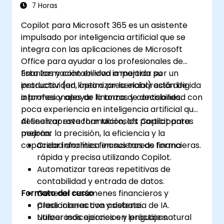
7 Horas
Copilot para Microsoft 365 es un asistente
impulsado por inteligencia artificial que se
integra con las aplicaciones de Microsoft
Office para ayudar a los profesionales de
finanzas y contabilidad a mejorar su
Esta formación en vivo impartida por un
productividad, optimizar la elaboración de
instructor (en línea o presencial) está dirigida
informes y apoyar la toma de decisiones.
a profesionales de finanzas y contabilidad con
poca experiencia en inteligencia artificial que
deseen aprovechar Microsoft Copilot para
Al finalizar esta formación, los participantes
mejorar la precisión, la eficiencia y la
podrán:
capacidad analítica en sus tareas financieras.
Crear informes financieros de forma
rápida y precisa utilizando Copilot.
Automatizar tareas repetitivas de
contabilidad y entrada de datos.
Formato del curso
Generar resúmenes financieros y
predicciones con asistencia de IA.
Clase interactiva y debate.
Utilizar indicaciones en lenguaje natural
Numerosos ejercicios y prácticas.