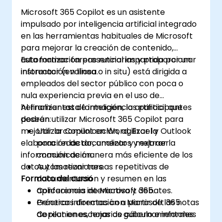
Microsoft 365 Copilot es un asistente
impulsado por inteligencia artificial integrado
en las herramientas habituales de Microsoft
para mejorar la creación de contenido,
automatizar tareas rutinarias y proporcionar
Esta formación presencial impartida por un
información valiosa.
instructor (en línea o in situ) está dirigida a
empleados del sector público con poca o
nula experiencia previa en el uso de
herramientas de inteligencia artificial que
Al finalizar esta formación, los participantes
deseen utilizar Microsoft 365 Copilot para
podrán:
mejorar la comunicación, agilizar la
Utilizar Copilot en Word, Excel y Outlook
elaboración de documentos y extraer
para redactar, analizar y mejorar la
información de manera más eficiente de los
comunicación.
datos y las reuniones.
Automatizar tareas repetitivas de
Formato del curso
documentación y resumen en las
aplicaciones de Microsoft 365.
Conferencia interactiva y debates.
Generar información a partir de las notas
Prácticas directas con Microsoft 365
de reuniones, hojas de cálculo e informes
Copilot en escenarios gubernamentales