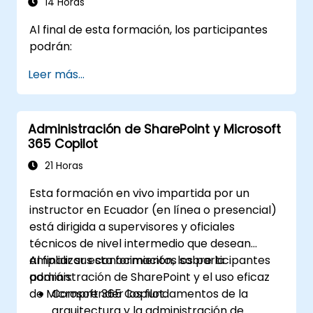
14 Horas
Al final de esta formación, los participantes
podrán:
Leer más...
Administración de SharePoint y Microsoft
365 Copilot
21 Horas
Esta formación en vivo impartida por un
instructor en Ecuador (en línea o presencial)
está dirigida a supervisores y oficiales
técnicos de nivel intermedio que desean
ampliar sus conocimientos sobre la
Al finalizar esta formación, los participantes
administración de SharePoint y el uso eficaz
podrán:
de Microsoft 365 Copilot.
Comprender los fundamentos de la
arquitectura y la administración de