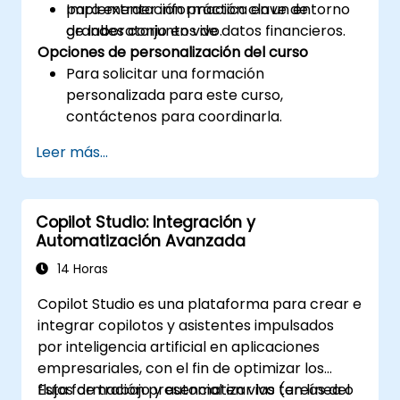
para extraer información clave de
Implementación práctica en un entorno
grandes conjuntos de datos financieros.
de laboratorio en vivo.
Opciones de personalización del curso
Para solicitar una formación
personalizada para este curso,
contáctenos para coordinarla.
Leer más...
Copilot Studio: Integración y
Automatización Avanzada
14 Horas
Copilot Studio es una plataforma para crear e
integrar copilotos y asistentes impulsados
por inteligencia artificial en aplicaciones
empresariales, con el fin de optimizar los
flujos de trabajo y automatizar las tareas del
Esta formación presencial en vivo (en línea o