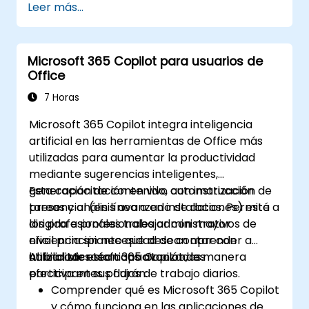
Leer más...
Microsoft 365 Copilot para usuarios de
Office
7 Horas
Microsoft 365 Copilot integra inteligencia
artificial en las herramientas de Office más
utilizadas para aumentar la productividad
mediante sugerencias inteligentes,
generación de contenido, automatización de
Esta capacitación en vivo con instrucción
tareas y análisis avanzado de datos. Permite a
presencial (en línea o en instalaciones) está
los profesionales trabajar con mayor
dirigida a profesionales administrativos de
eficiencia sin necesidad de contar con
nivel principiante que desean aprender a
habilidades técnicas avanzadas.
utilizar Microsoft 365 Copilot de manera
Al finalizar esta capacitación, los
efectiva en sus flujos de trabajo diarios.
participantes podrán:
Comprender qué es Microsoft 365 Copilot
y cómo funciona en las aplicaciones de