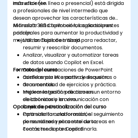
más eficiente.
instructor (en línea o presencial) está dirigida
a profesionales de nivel intermedio que
desean aprovechar las características de
Microsoft 365 Copilot en las aplicaciones
Al finalizar esta formación, los participantes
principales para aumentar la productividad y
podrán:
mejorar los flujos de trabajo.
Utilizar Copilot en Word para redactar,
resumir y reescribir documentos.
Analizar, visualizar y automatizar tareas
de datos usando Copilot en Excel.
Formato del curso
Crear presentaciones de PowerPoint
asistidas por IA a partir de esquemas o
Conferencia interactiva y discusión.
documentos.
Gran cantidad de ejercicios y práctica.
Mejorar la gestión de correos
Implementación práctica en un entorno
electrónicos y la comunicación con
de laboratorio en vivo.
Opciones de personalización del curso
Copilot en Outlook.
Optimizar la colaboración, el seguimiento
Para solicitar una formación
de reuniones y el control de tareas en
personalizada para este curso,
Teams mediante Copilot.
contáctenos para coordinarla.