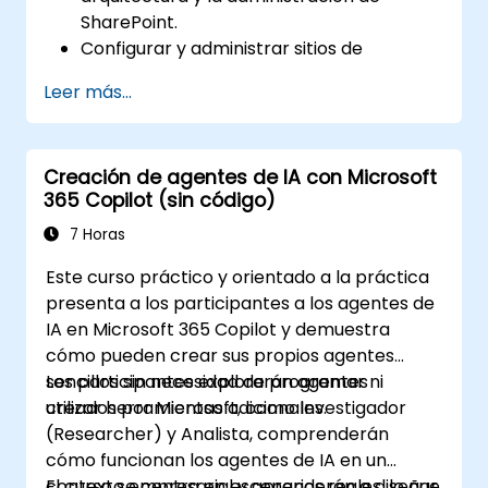
SharePoint.
Configurar y administrar sitios de
SharePoint y permisos de usuario.
Leer más...
Implementar medidas de seguridad y
cumplimiento dentro de SharePoint.
Integrar y gestionar las funciones de
Creación de agentes de IA con Microsoft
Microsoft 365 Copilot para mejorar la
365 Copilot (sin código)
productividad organizativa.
Aplicar mejores prácticas para la
7 Horas
gobernanza de datos y la gestión de
Este curso práctico y orientado a la práctica
contenidos.
presenta a los participantes a los agentes de
IA en Microsoft 365 Copilot y demuestra
cómo pueden crear sus propios agentes
sencillos sin necesidad de programar ni
Los participantes explorarán agentes
utilizar herramientas adicionales.
creados por Microsoft, como Investigador
(Researcher) y Analista, comprenderán
cómo funcionan los agentes de IA en un
contexto empresarial y aprenderán a diseñar
El curso se centra en escenarios reales, lo que