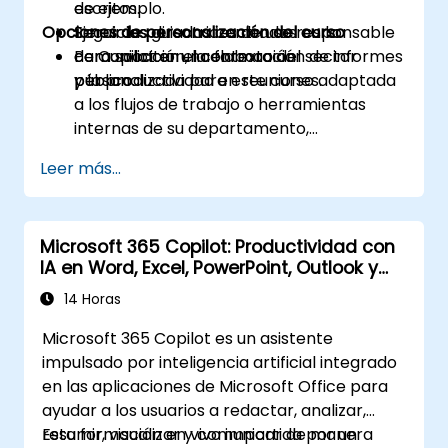
escritos.
de ejemplo.
Opciones de personalización del curso
Seguir las directrices de uso responsable
Ejercicios guiados centrados en la
de Copilot en el contexto del sector
comunicación, la elaboración de informes
Para solicitar una formación
público.
y la productividad en reuniones.
personalizada para este curso adaptada
a los flujos de trabajo o herramientas
internas de su departamento,
contáctenos para coordinarlo.
Leer más...
Microsoft 365 Copilot: Productividad con
IA en Word, Excel, PowerPoint, Outlook y
Teams
14 Horas
Microsoft 365 Copilot es un asistente
impulsado por inteligencia artificial integrado
en las aplicaciones de Microsoft Office para
ayudar a los usuarios a redactar, analizar,
resumir, visualizar y comunicar de manera
Esta formación en vivo impartida por un