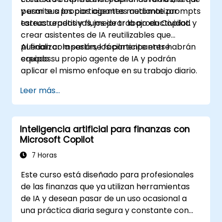
y usar sus propios agentes mediante prompts
permite a los participantes automatizar
estructurados y flujos de trabajo en Copilot.
tareas repetitivas, mejorar la productividad y
crear asistentes de IA reutilizables que
puedan compartirse fácilmente entre
Al finalizar la sesión, los participantes habrán
equipos.
creado su propio agente de IA y podrán
aplicar el mismo enfoque en su trabajo diario.
Leer más...
Inteligencia artificial para finanzas con
Microsoft Copilot
7 Horas
Este curso está diseñado para profesionales
de las finanzas que ya utilizan herramientas
de IA y desean pasar de un uso ocasional a
una práctica diaria segura y constante con