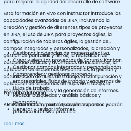
para mejorar la agilidad del desarrollo de software.
Esta formación en vivo con instructor introduce las
capacidades avanzadas de JIRA, incluyendo la
creación y gestión de diferentes tipos de proyectos
en JIRA, el uso de JIRA para proyectos ágiles, la
configuración de tableros ágiles, la gestión de
campos integrados y personalizados, la creación y
Gestionar incidencias de manera efectiva.
gestión de pantallas y filtros, la realización de
Crear y ejecutar proyectos de Scrum y Kanban.
búsquedas básicas y avanzadas de incidencias, la
Gestionar campos integrados y personalizados.
aplicación de esquemas de pantallas, la gestión y
Comprender y gestionar procesos
actualización de flujos de trabajo, la configuración y
empresariales, flujos de trabajo y esquemas de
aplicación de esquemas de flujos de trabajo, la
flujos de trabajo.
realización de análisis y la generación de informes.
Formato del curso
Realizar búsquedas y análisis básicos y
avanzados.
Al finalizar esta formación, los participantes podrán:
Parte lección, parte discusión, ejercicios y
Generar y revisar informes.
práctica intensiva práctica
Leer más