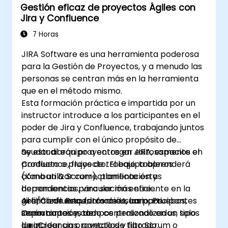
Gestión eficaz de proyectos Ágiles con
Gestionar y personalizar pantallas y
Jira y Confluence
filtros.
7 Horas
JIRA Software es una herramienta poderosa
para la Gestión de Proyectos, y a menudo las
personas se centran más en la herramienta
que en el método mismo.
Esta formación práctica e impartida por un
instructor introduce a los participantes en el
poder de Jira y Confluence, trabajando juntos
para cumplir con el único propósito de
ayudar al equipo a entregar exitosamente el
Se estudiarán proyectos en JIRA, espacios en
producto o proyecto. El equipo aprenderá
Confluence, flujos de trabajo, tableros
cómo utilizar correctamente estas
(Kanban & Scrum), planificación y
herramientas para ser más eficiente en la
dependencias, vinculación entre
gestión de Requisitos de Usuario, Pruebas,
Jira/Confluence, informes, campos
Al finalizar esta formación, los participantes
Comunicación, todo centralizado en un solo
importantes y campos personalizados, tipos
serán capaces de:
lugar.
de incidencias, pantallas y filtrado.
Crear un proyecto de tipo Scrum o