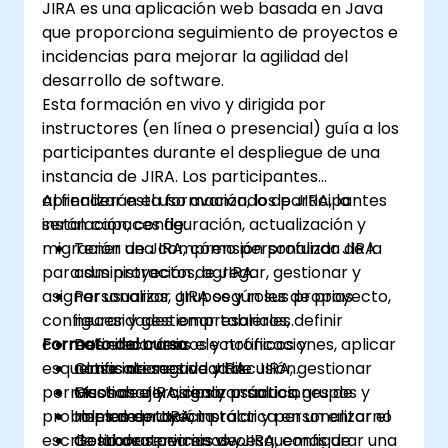
JIRA es una aplicación web basada en Java
que proporciona seguimiento de proyectos e
incidencias para mejorar la agilidad del
desarrollo de software.
Esta formación en vivo y dirigida por
instructores (en línea o presencial) guía a los
participantes durante el despliegue de una
instancia de JIRA. Los participantes
aprenderán el uso avanzado de JIRA, la
Al finalizar esta formación, los participantes
instalación, configuración, actualización y
serán capaces de:
migración de JIRA, cómo personalizar JIRA
Tener una comprensión profunda de la
para sus proyectos, agregar, gestionar y
administración de JIRA.
asignar usuarios, grupos y roles de proyecto,
Personalizar JIRA según sus propias
configurar y gestionar tableros, definir
necesidades empresariales.
correos electrónicos y notificaciones, aplicar
Formato del curso
Definir correos electrónicos y
esquemas de seguridad de JIRA, gestionar
notificaciones de JIRA.
Clase interactiva y discusión.
permisos de JIRA, realizar soluciones de
Gestionar y asignar usuarios, grupos y
Muchas ejercicios y práctica.
problemas de JIRA, instalar y personalizar el
roles de proyecto.
Implementación práctica en un entorno
escritorio de servicios de JIRA, configurar una
Gestionar permisos y esquemas de
de laboratorio en vivo.