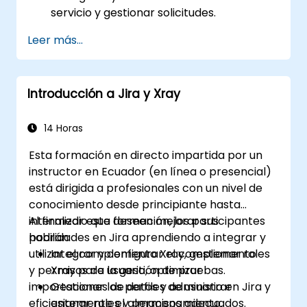
servicio y gestionar solicitudes.
Gestionar la parte trasera (backend) e
Leer más...
integraciones de Jira Service
Management.
Introducción a Jira y Xray
14 Horas
Esta formación en directo impartida por un
instructor en Ecuador (en línea o presencial)
está dirigida a profesionales con un nivel de
conocimiento desde principiante hasta
intermedio que deseen mejorar sus
Al finalizar esta formación, los participantes
habilidades en Jira aprendiendo a integrar y
podrán:
utilizar el complemento Xray, gestionar roles
Integrar y configurar el complemento
y permisos de usuario, optimizar
Xray para la gestión de pruebas.
importaciones de datos y administrar
Gestionar los perfiles de usuario en Jira y
eficientemente el almacenamiento.
asignar roles y permisos adecuados.