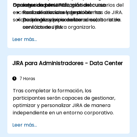
base de conocimientos, gestionar usuarios del
Opciones de personalización del curso
seguridad de JIRA.
escritorio de servicios y gestionar las
Realizar soluciones de problemas de JIRA.
Para solicitar una formación
solicitudes de servicio de forma colaborativa.
Desplegar y personalizar el escritorio de
personalizada para este curso,
servicios de JIRA.
contáctenos para organizarlo.
Leer más...
JIRA para Administradores - Data Center
7 Horas
Tras completar la formación, los
participantes serán capaces de gestionar,
optimizar y personalizar JIRA de manera
independiente en un entorno corporativo.
Leer más...