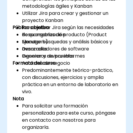
metodologías ágiles y Kanban
Utilizar Jira para crear y gestionar un
proyecto Kanban
Público objetivo
Personalizar Jira según las necesidades
de su organización
Responsables de producto (Product
Ejecutar búsquedas y análisis básicos y
Managers)
avanzados
Desarrolladores de software
Generar y revisar informes
Ingenieros de pruebas
Formato del curso
Analistas de negocio
Predominantemente teórico-práctico,
con discusiones, ejercicios y amplia
práctica en un entorno de laboratorio en
vivo.
Nota
Para solicitar una formación
personalizada para este curso, póngase
en contacto con nosotros para
organizarla.