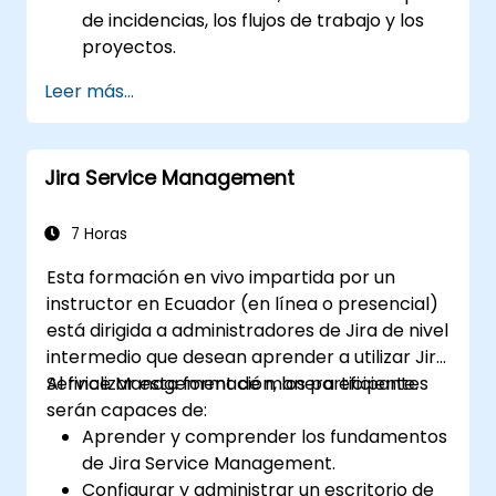
de incidencias, los flujos de trabajo y los
proyectos.
Desarrollar y gestionar campos
Leer más...
personalizados para recopilar y organizar
datos de forma eficaz.
Optimizar los procesos relacionados con
Jira Service Management
formularios para distintos tipos de
proyectos y equipos.
7 Horas
Esta formación en vivo impartida por un
instructor en Ecuador (en línea o presencial)
está dirigida a administradores de Jira de nivel
intermedio que desean aprender a utilizar Jira
Service Management de manera eficiente.
Al finalizar esta formación, los participantes
serán capaces de:
Aprender y comprender los fundamentos
de Jira Service Management.
Configurar y administrar un escritorio de