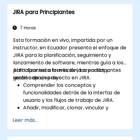
JIRA para Principiantes
7 Horas
Esta formación en vivo, impartida por un
instructor, en Ecuador presenta el enfoque de
JIRA para la planificación, seguimiento y
lanzamiento de software, mientras guía a los
participantes a través de la creación y
Al finalizar esta formación, los participantes
gestión de un proyecto en JIRA.
serán capaces de:
Comprender los conceptos y
funcionalidades detrás de la interfaz de
usuario y los flujos de trabajo de JIRA.
Añadir, modificar, clonar, vincular y
priorizar problemas (tickets).
Leer más...
Hacer avanzar los problemas a través de
todo el flujo de trabajo.
Ejecutar búsquedas.