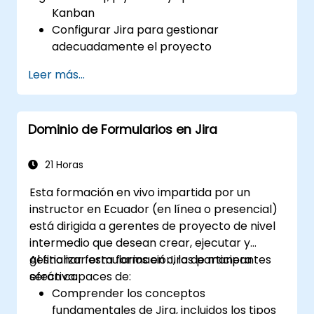
Kanban
Configurar Jira para gestionar
adecuadamente el proyecto
Gestionar incidencias de manera efectiva
Leer más...
Construir las pantallas necesarias para
manejar tipos de incidencias
Crear flujos de trabajo y tableros,
Dominio de Formularios en Jira
comprendiendo su interacción
Ejecutar búsquedas básicas y avanzadas,
así como análisis
21 Horas
Generar y revisar informes necesarios
Esta formación en vivo impartida por un
para el equipo y la gerencia
instructor en Ecuador (en línea o presencial)
está dirigida a gerentes de proyecto de nivel
intermedio que desean crear, ejecutar y
gestionar formularios en Jira de manera
Al finalizar esta formación, los participantes
efectiva.
serán capaces de:
Comprender los conceptos
fundamentales de Jira, incluidos los tipos