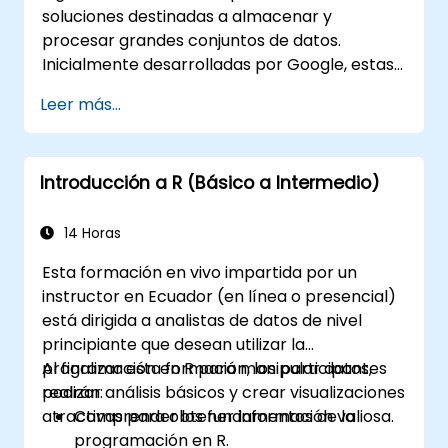
soluciones destinadas a almacenar y
procesar grandes conjuntos de datos.
Inicialmente desarrolladas por Google, estas
soluciones de Big Data han evolucionado e
Leer más...
inspirado otros proyectos similares, muchos
de los cuales están disponibles como código
abierto. R es un lenguaje de programación
Introducción a R (Básico a Intermedio)
muy popular en la industria financiera.
14 Horas
Esta formación en vivo impartida por un
instructor en Ecuador (en línea o presencial)
está dirigida a analistas de datos de nivel
principiante que desean utilizar la
programación en R para manipular datos,
Al finalizar esta formación, los participantes
realizar análisis básicos y crear visualizaciones
podrán:
atractivas para obtener información valiosa.
Comprender los fundamentos de la
programación en R.