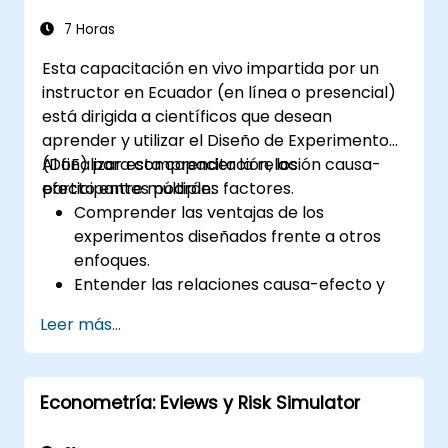
7 Horas
Esta capacitación en vivo impartida por un
instructor en Ecuador (en línea o presencial)
está dirigida a científicos que desean
aprender y utilizar el Diseño de Experimentos
(DoE) para comprender la relación causa-
Al finalizar esta capacitación, los
efecto entre múltiples factores.
participantes podrán:
Comprender las ventajas de los
experimentos diseñados frente a otros
enfoques.
Entender las relaciones causa-efecto y
las interacciones entre los factores.
Leer más...
Aprender las mejores prácticas y pautas
para llevar a cabo experimentos exitosos.
Econometría: Eviews y Risk Simulator