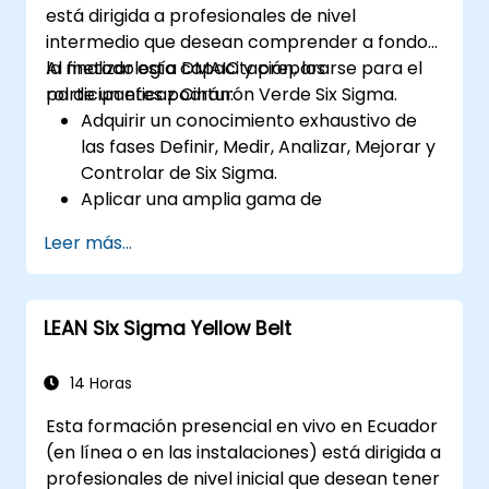
está dirigida a profesionales de nivel
intermedio que desean comprender a fondo
la metodología DMAIC y prepararse para el
Al finalizar esta capacitación, los
rol de un eficaz Cinturón Verde Six Sigma.
participantes podrán:
Adquirir un conocimiento exhaustivo de
las fases Definir, Medir, Analizar, Mejorar y
Controlar de Six Sigma.
Aplicar una amplia gama de
herramientas y técnicas de Six Sigma de
Leer más...
manera efectiva dentro de cada fase de
DMAIC.
Realizar e interpretar análisis estadísticos
LEAN Six Sigma Yellow Belt
para la mejora de procesos.
Planificar, ejecutar y gestionar un
proyecto Six Sigma.
14 Horas
Esta formación presencial en vivo en Ecuador
(en línea o en las instalaciones) está dirigida a
profesionales de nivel inicial que desean tener