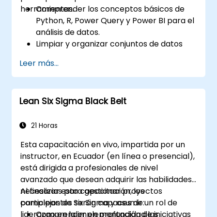
herramientas.
Comprender los conceptos básicos de
Python, R, Power Query y Power BI para el
análisis de datos.
Limpiar y organizar conjuntos de datos
utilizando Python y Power Query.
Leer más...
Realizar análisis estadísticos y
proyecciones con R.
Crear paneles y reportes profesionales
Lean Six Sigma Black Belt
con Power BI.
Integrar y analizar datos provenientes de
múltiples fuentes de manera efectiva.
21 Horas
Esta capacitación en vivo, impartida por un
instructor, en Ecuador (en línea o presencial),
está dirigida a profesionales de nivel
avanzado que desean adquirir las habilidades
necesarias para gestionar proyectos
Al finalizar esta capacitación, los
complejos de Six Sigma y asumir un rol de
participantes serán capaces de:
liderazgo en la implementación de iniciativas
Comprender en profundidad las