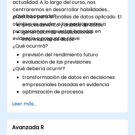
actualidad. A lo largo del curso, nos
centraremos en desarrollar habilidades
¿Qué ha ocurrido?
prácticas para el análisis de datos aplicado. El
objetivo es ayudar a los participantes a
procesamiento y análisis de datos
proporcionar respuestas basadas en
generación de visualizaciones
evidencia a preguntas clave:
informativas de datos
¿Qué ocurrirá?
previsión del rendimiento futuro
evaluación de las previsiones
¿Qué debería ocurrir?
transformación de datos en decisiones
empresariales basadas en evidencia
optimización de procesos
Leer más...
Avanzada R