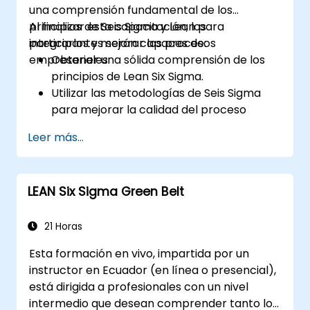
una comprensión fundamental de los
principios de Seis Sigma y Lean para
Al finalizar esta capacitación, los
integrarlos y mejorar los procesos
participantes serán capaces de:
empresariales.
Obtener una sólida comprensión de los
principios de Lean Six Sigma.
Utilizar las metodologías de Seis Sigma
para mejorar la calidad del proceso
eliminando las causas de los defectos y
Leer más...
minimizando la variabilidad.
Integrar las metodologías Lean y Seis
Sigma para lograr mejoras de procesos
LEAN Six Sigma Green Belt
más eficientes y efectivas.
Enseñar herramientas y técnicas básicas
de Lean Six Sigma que los Cinturones
21 Horas
Amarillos pueden aplicar en proyectos de
Esta formación en vivo, impartida por un
mejora de procesos, como 5S, Kaizen y
instructor en Ecuador (en línea o presencial),
mapeo de procesos.
está dirigida a profesionales con un nivel
intermedio que desean comprender tanto los