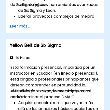
de Six Sigma y Lean.
metodologías y herramientas avanzadas
de Six Sigma y Lean.
Liderar proyectos complejos de mejora
de procesos que estén alineados con la
Leer más...
estrategia organizacional.
Realizar análisis estadísticos complejos y
tomar decisiones basadas en datos.
Yellow Belt de Six Sigma
Liderar eficazmente iniciativas de cambio
y fomentar una cultura de mejora
continua.
14 Horas
Esta formación presencial, impartida por un
instructor en Ecuador (en línea o presencial),
está dirigida a profesionales principiantes que
desean comprender en profundidad la
metodología Six Sigma y sus principios, así
Al finalizar este curso, los participantes
como dominar el proceso DMAIC.
podrán:
Adquirir conocimientos que vayan más
allá de los principios básicos cubiertos en