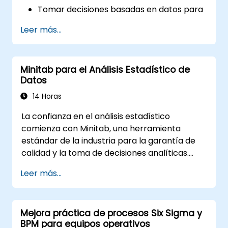
Tomar decisiones basadas en datos para
las operaciones.
Leer más...
Implementar proyectos completos de
ciencia de datos.
Minitab para el Análisis Estadístico de
Datos
14 Horas
La confianza en el análisis estadístico
comienza con Minitab, una herramienta
estándar de la industria para la garantía de
calidad y la toma de decisiones analíticas.
Explora técnicas fundamentales en
Leer más...
estadística descriptiva, modelado de
distribuciones, métodos de regresión, diseño
experimental y gráficos de control para la
Mejora práctica de procesos Six Sigma y
supervisión de procesos. Proporciona a los
BPM para equipos operativos
profesionales las herramientas necesarias