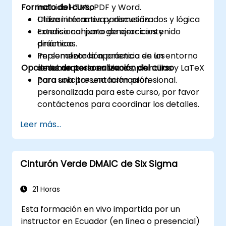
Formato del curso
incluido HTML, PDF y Word.
Utilizar informes parametrizados y lógica
Clase interactiva y discusión.
condicional para generar contenido
Extenso conjunto de ejercicios y
dinámico.
prácticas.
Personalizar la apariencia de los
Implementación práctica en un entorno
Opciones de personalización del curso
documentos con temas, plantillas y LaTeX
de laboratorio en vivo.
para una presentación profesional.
Para solicitar una formación
personalizada para este curso, por favor
contáctenos para coordinar los detalles.
Leer más...
Cinturón Verde DMAIC de Six Sigma
21 Horas
Esta formación en vivo impartida por un
instructor en Ecuador (en línea o presencial)