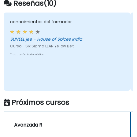
Reseñas(10)
ocimientos del formador
una mult
EEL jee - House of Spices India
Joanna - Instytut Ekonomiki Rolnictwa i Gospodarki
Zywnosc
o - Six Sigma LEAN Yellow Belt
Curso - St
cción Automática
Traducción 
Próximos cursos
Ponte en Contacto
Avanzada R