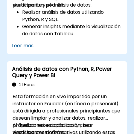
visualización y el análisis de datos.
participantes podrán:
Realizar análisis de datos utilizando
Python, R y SQL.
Generar insights mediante la visualización
de datos con Tableau.
Tomar decisiones basadas en datos para
Leer más...
las operaciones comerciales.
Análisis de datos con Python, R, Power
Query y Power BI
21 Horas
Esta formación en vivo impartida por un
instructor en Ecuador (en línea o presencial)
está dirigida a profesionales principiantes que
desean limpiar y analizar datos, realizar
proyecciones estadísticas y crear
Al finalizar esta capacitación, los
visualizaciones informativas utilizando estas
participantes podrán: