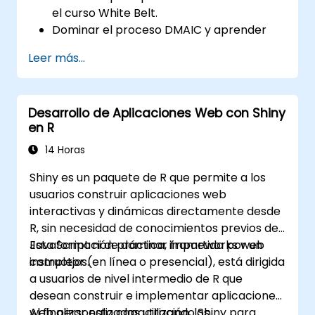
el curso White Belt.
Dominar el proceso DMAIC y aprender
herramientas avanzadas de Six Sigma.
Leer más...
Aprender a contribuir eficazmente a un
equipo de proyecto Six Sigma y colaborar
con profesionales Green Belt y Black Belt.
Desarrollo de Aplicaciones Web con Shiny
Aplicar la metodología Six Sigma a
en R
procesos reales del negocio para su
mejora.
14 Horas
Shiny es un paquete de R que permite a los
usuarios construir aplicaciones web
interactivas y dinámicas directamente desde
R, sin necesidad de conocimientos previos de
JavaScript ni de dominar frameworks web
Esta formación práctica, impartida por un
complejos.
instructor (en línea o presencial), está dirigida
a usuarios de nivel intermedio de R que
desean construir e implementar aplicaciones
web personalizadas utilizando Shiny para
Al finalizar esta capacitación, los