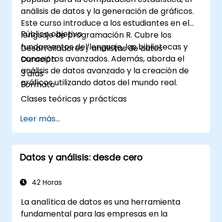
análisis de datos y la generación de gráficos.
Este curso introduce a los estudiantes en el
Público objetivo
lenguaje de programación R. Cubre los
fundamentos del lenguaje, las bibliotecas y
Desarrolladores / analistas de datos
conceptos avanzados. Además, aborda el
Duración
análisis de datos avanzado y la creación de
3 días
gráficos utilizando datos del mundo real.
Formato
Clases teóricas y prácticas
Leer más...
Datos y análisis: desde cero
42 Horas
La analítica de datos es una herramienta
fundamental para las empresas en la