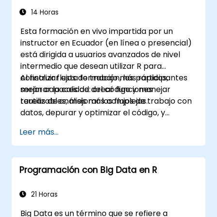
14 Horas
Esta formación en vivo impartida por un
instructor en Ecuador (en línea o presencial)
está dirigida a usuarios avanzados de nivel
intermedio que desean utilizar R para
construir flujos de trabajo más rápidos,
Al finalizar esta formación, los participantes
mejorar la calidad del código y manejar
serán capaces de: crear funciones
tareas de análisis más complejas.
reutilizables, mejorar los flujos de trabajo con
datos, depurar y optimizar el código, y
producir informes reproducibles.
Leer más...
Programación con Big Data en R
21 Horas
Big Data es un término que se refiere a