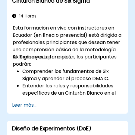
Cinturón Blanco de Six Sigma
14 Horas
Esta formación en vivo con instructores en
Ecuador (en línea o presencial) está dirigida a
profesionales principiantes que desean tener
una comprensión básica de la metodología
Six Sigma y sus principios.
Al finalizar esta formación, los participantes
podrán:
Comprender los fundamentos de Six
Sigma y aprender el proceso DMAIC.
Entender los roles y responsabilidades
específicos de un Cinturón Blanco en el
contexto de un proyecto de Six Sigma.
Leer más...
Aprender a aplicar los principios de Six
Sigma para identificar oportunidades de
mejora y apoyar proyectos de Six Sigma
Diseño de Experimentos (DoE)
dentro de una organización.