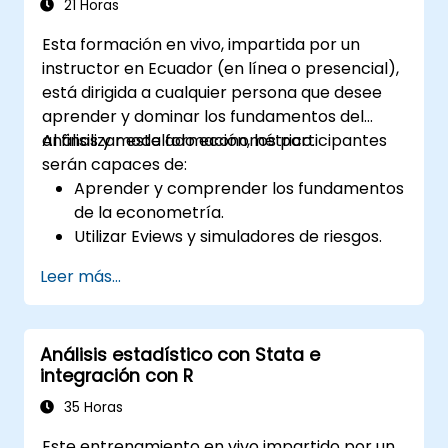
21 Horas
Esta formación en vivo, impartida por un
instructor en Ecuador (en línea o presencial),
está dirigida a cualquier persona que desee
aprender y dominar los fundamentos del
análisis y modelado econométrico.
Al finalizar esta formación, los participantes
serán capaces de:
Aprender y comprender los fundamentos
de la econometría.
Utilizar Eviews y simuladores de riesgos.
Leer más...
Análisis estadístico con Stata e
integración con R
35 Horas
Este entrenamiento en vivo impartido por un