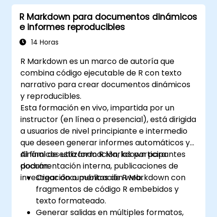
Liderar proyectos Six Sigma a gran escala
R Markdown para documentos dinámicos
y gestionar eficazmente los equipos de
e informes reproducibles
proyecto.
Implementar mejoras significativas en los
14 Horas
procesos que se alineen con los objetivos
R Markdown es un marco de autoría que
y estrategias organizacionales.
combina código ejecutable de R con texto
narrativo para crear documentos dinámicos
y reproducibles.
Esta formación en vivo, impartida por un
instructor (en línea o presencial), está dirigida
a usuarios de nivel principiante e intermedio
que deseen generar informes automáticos y
dinámicos utilizando R Markdown para
Al final de esta formación, los participantes
documentación interna, publicaciones de
podrán:
investigación o publicación web.
Crear documentos de R Markdown con
fragmentos de código R embebidos y
texto formateado.
Generar salidas en múltiples formatos,