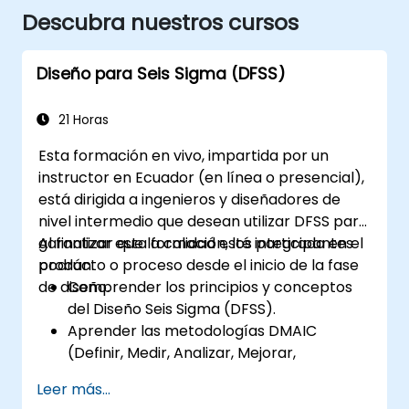
Descubra nuestros cursos
Diseño para Seis Sigma (DFSS)
21 Horas
Esta formación en vivo, impartida por un
instructor en Ecuador (en línea o presencial),
está dirigida a ingenieros y diseñadores de
nivel intermedio que desean utilizar DFSS para
garantizar que la calidad esté integrada en el
Al finalizar esta formación, los participantes
producto o proceso desde el inicio de la fase
podrán:
de diseño.
Comprender los principios y conceptos
del Diseño Seis Sigma (DFSS).
Aprender las metodologías DMAIC
(Definir, Medir, Analizar, Mejorar,
Controlar) y DMADV (Definir, Medir,
Leer más...
Analizar, Diseñar, Verificar).