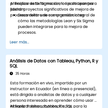
principios de Six Sigma como los de Lean para
Al finalizar esta formación, los participantes
liderar proyectos significativos de mejora de
podrán:
procesos dentro de sus organizaciones.
Desarrollar una comprensión integral de
cómo las metodologías Lean y Six Sigma
pueden integrarse para la mejora de
procesos.
Adquirir conocimientos en profundidad y
Leer más...
habilidades de aplicación en las fases de
Definir, Medir, Analizar, Mejorar y
Controlar.
Análisis de Datos con Tableau, Python, R y
Aplicar herramientas estadísticas
SQL
avanzadas para la toma de decisiones
basada en datos y el análisis de procesos.
35 Horas
Liderar y gestionar eficazmente
Esta formación en vivo, impartida por un
proyectos Lean Six Sigma.
instructor en Ecuador (en línea o presencial),
está dirigida a analistas de datos y a cualquier
persona interesada en aprender cómo usar e
integrar Tableau, Python, R y SQL para la
Al finalizar esta capacitación, los