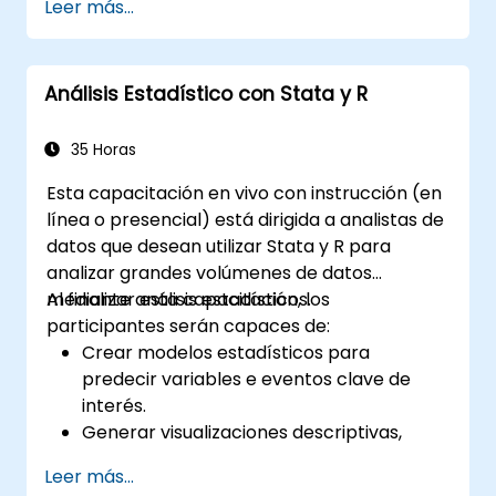
Leer más...
distribución normal y el cálculo de medidas
analíticas clave, incluyendo media, mediana,
moda, desviación estándar y varianza.
Análisis Estadístico con Stata y R
Proporciona a los participantes las bases
necesarias para manejar conjuntos de datos
del mundo real y generar resultados basados
35 Horas
en evidencia. Es ideal para cualquier persona
Esta capacitación en vivo con instrucción (en
que busque construir una base cuantitativa
línea o presencial) está dirigida a analistas de
sólida para la ciencia de datos y el análisis de
datos que desean utilizar Stata y R para
datos.
analizar grandes volúmenes de datos
mediante análisis estadísticos.
Al finalizar esta capacitación, los
participantes serán capaces de:
Crear modelos estadísticos para
predecir variables e eventos clave de
interés.
Generar visualizaciones descriptivas,
tablas resumidas, frecuencias y más.
Leer más...
Administrar y estructurar bases de datos