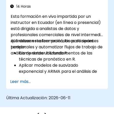
14 Horas
Esta formación en vivo impartida por un
instructor en Ecuador (en línea o presencial)
está dirigida a analistas de datos y
profesionales comerciales de nivel intermedio
que desean realizar pronósticos de series
Al finalizar esta formación, los participantes
temporales y automatizar flujos de trabajo de
podrán:
análisis de datos utilizando R.
Comprender los fundamentos de las
técnicas de pronóstico en R.
Aplicar modelos de suavizado
exponencial y ARIMA para el análisis de
series temporales.
Leer más...
Utilizar el paquete 'forecast' para generar
modelos de pronóstico precisos.
Automatizar flujos de trabajo de
Última Actualización:
2026-06-11
pronóstico para aplicaciones
empresariales y de investigación.