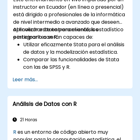
instructor en Ecuador (en línea o presencial)
está dirigido a profesionales de la informática
de nivel intermedio a avanzado que deseen
aprovechar Stata para el análisis estadístico
Al finalizar este entrenamiento, los
e integrarlo con R.
participantes serán capaces de:
Utilizar eficazmente Stata para el análisis
de datos y la modelización estadística.
Comparar las funcionalidades de Stata
con las de SPSS y R.
Integrar Stata con R para una
Leer más...
computación estadística sin
interrupciones.
Desarrollar y automatizar flujos de
Análisis de Datos con R
trabajo utilizando Stata y R.
21 Horas
R
es un entorno de código abierto muy
popular para la computación estadística, el