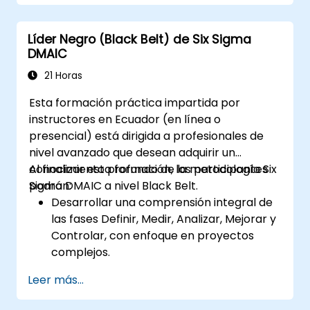
Aplicar las herramientas y técnicas de
DFSS para diseñar y optimizar procesos.
Líder Negro (Black Belt) de Six Sigma
Desarrollar habilidades para gestionar y
DMAIC
liderar proyectos de DFSS de manera
efectiva.
21 Horas
Esta formación práctica impartida por
instructores en Ecuador (en línea o
presencial) está dirigida a profesionales de
nivel avanzado que desean adquirir un
conocimiento profundo de la metodología Six
Al finalizar esta formación, los participantes
Sigma DMAIC a nivel Black Belt.
podrán:
Desarrollar una comprensión integral de
las fases Definir, Medir, Analizar, Mejorar y
Controlar, con enfoque en proyectos
complejos.
Adquirir experiencia en técnicas
Leer más...
avanzadas de análisis estadístico para la
toma de decisiones basada en datos.