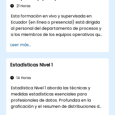
para implementar intervalos de confianza,
21 Horas
pruebas de hipótesis y flujos de trabajo de
Esta formación en vivo y supervisada en
análisis de varianza, con el fin de identificar
Ecuador (en línea o presencial) está dirigida
señales accionables dentro de conjuntos de
al personal del departamento de procesos y
datos complejos.
a los miembros de los equipos operativos que
desean dominar técnicas prácticas de
Leer más...
mejora de procesos utilizando los principios
de Six Sigma y el modelado BPMN 2.0.
Estadísticas Nivel 1
14 Horas
Estadística Nivel 1 aborda las técnicas y
medidas estadísticas esenciales para
profesionales de datos. Profundiza en la
graficación y el resumen de distribuciones de
datos, la comprensión de los patrones de