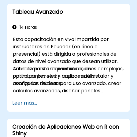
Tableau Avanzado
14 Horas
Esta capacitación en vivo impartida por
instructores en Ecuador (en línea o
presencial) está dirigida a profesionales de
datos de nivel avanzado que desean utilizar
Tableau para crear visualizaciones complejas,
Al finalizar esta capacitación, los
optimizar paneles y realizar análisis
participantes serán capaces de instalar y
avanzados de datos.
configurar Tableau para uso avanzado, crear
cálculos avanzados, diseñar paneles
interactivos y optimizar el rendimiento.
Leer más...
Creación de Aplicaciones Web en R con
Shiny