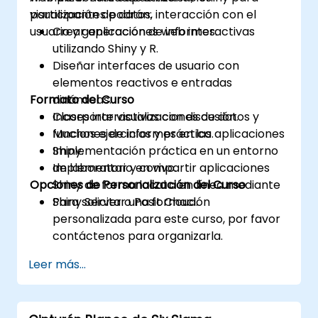
visualización de datos, interacción con el
participantes podrán:
usuario y generación de informes.
Crear aplicaciones web interactivas
utilizando Shiny y R.
Diseñar interfaces de usuario con
elementos reactivos e entradas
Formato del Curso
dinámicas.
Incorporar visualizaciones de datos y
Clases interactivas con discusión.
funciones de informes en las aplicaciones
Muchos ejercicios y práctica.
Shiny.
Implementación práctica en un entorno
Implementar y compartir aplicaciones
de laboratorio en vivo.
Opciones de Personalización del Curso
Shiny de forma local o en línea mediante
Shiny Server o Posit Cloud.
Para solicitar una formación
personalizada para este curso, por favor
contáctenos para organizarla.
Leer más...